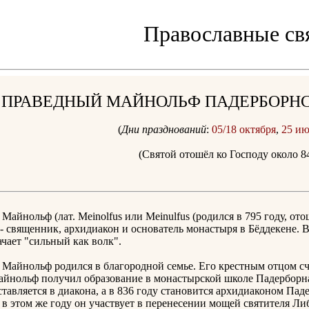
Православные св
ПРАВЕДНЫЙ МАЙНОЛЬФ ПАДЕРБОРНС
(
Дни празднований
:
05/18 октября
,
25 ию
(Святой отошёл ко Господу около 84
ольф (лат. Meinolfus или Meinulfus (родился в 795 году, отошё
 - священник, архидиакон и основатель монастыря в Бёддекене. 
ачает "сильный как волк".
нольф родился в благородной семье. Его крестным отцом счи
айнольф получил образование в монастырской школе Падерборна 
ставляется в диакона, а в 836 году становится архидиаконом Пад
в этом же году он участвует в перенесении мощей святителя Ли