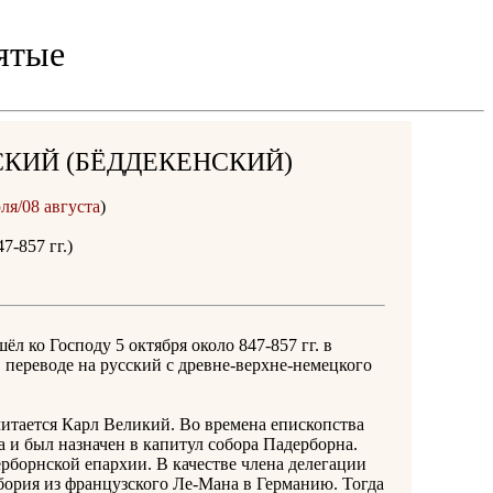
ятые
КИЙ (БЁДДЕКЕНСКИЙ)
ля/08 августа
)
7-857 гг.)
л ко Господу 5 октября около 847-857 гг. в
В переводе на русский с древне-верхне-немецкого
тается Карл Великий. Во времена епископства
и был назначен в капитул собора Падерборна.
ерборнской епархии. В качестве члена делегации
бория из французского Ле-Мана в Германию. Тогда