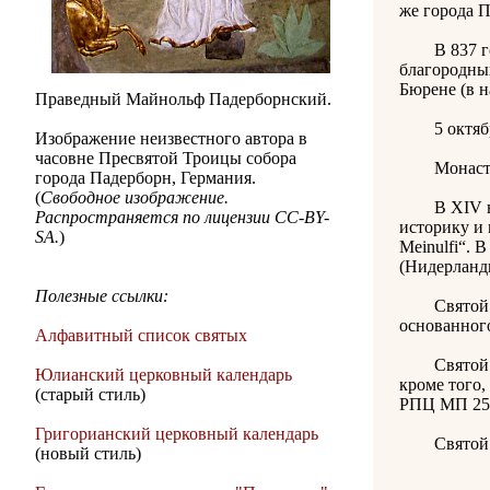
же города П
В 837 году
благородны
Бюрене (в 
Праведный Майнольф Падерборнский.
5 октября 
Изображение неизвестного автора в
часовне Пресвятой Троицы собора
Монастырь 
города Падерборн, Германия.
(
Свободное изображение.
В XIV веке
Распространяется по лицензии CC-BY-
историку и 
SA.
)
Meinulfi“. 
(Нидерланд
Полезные ссылки:
Святой час
основанного
Алфавитный список святых
Святой Май
Юлианский церковный календарь
кроме того,
(старый стиль)
РПЦ МП 25 
Григорианский церковный календарь
Святой пр
(новый стиль)