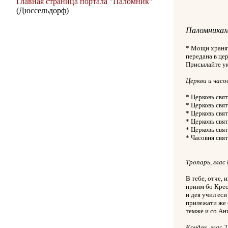
Главная страница портала "Паломник"
(Дюссельдорф)
Паломникам
* Мощи хранят
передана в це
Присылайте ук
Церкви и часо
* Церковь свя
* Церковь свя
* Церковь свя
* Церковь свя
* Церковь свя
* Часовня свя
Тропарь, глас 
В тебе, отче, 
приим бо Крест
и дея учил еси
прилежати же 
темже и со Ан
Кондак, глас 2