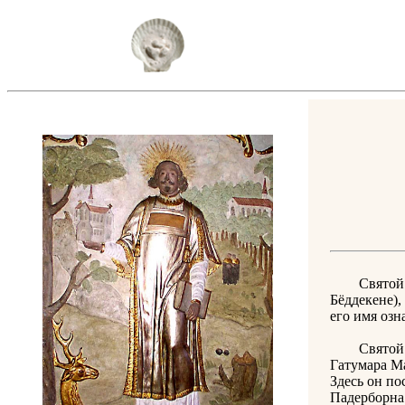
Святой Майн
Бёддекене),
его имя озн
Святой Май
Гатумара М
Здесь он по
Падерборна 