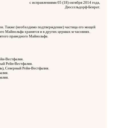
с исправлениями 05 (18) октября 2014 года,
Дюссельдорф-Бенрат.
орн. Также (необходимо подтверждение) частица его мощей
го Майнольфа хранятся и в других церквах м часовнях.
вятого праведного Майнольфа.
ейн-Вестфалия.
ный Рейн-Вестфалия.
ль), Северный Рейн-Вестфалия.
алия.
алия.