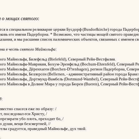
 о мощах святого
:
ся в специальном реликварие церкви Бусдорф (Busdorfkirche) города Падерб
рковь его имени Падерборна. * Возможно, что частицы мощей святого праведно
азания, и мы расшими список паломнических объектов, связанных с именем с
вни в честь святого Майнольфа
:
того Майнольфа, Билефельд (Bielefeld), Северный Рейн-Вестфалия.
того Майнольфа-Маврикия, Бохум-Эренфельд (Bochum-Ehrenfeld), Северный Р
того Майнольфа, Дёренхаген (Borchen-D?renhagen), регион Падерборна, Север
того Майнольфа, Беллерсен (Bellersen, - административный район города Браке
того Майнольфа, Дортмунд-Вамбель (Dortmund-Wambel), Северный Рейн-Вестф
того Майнольфа в Долине Мира у города Бюрен (Bueren), Северный Рейн-Вестф
8:
известно спасеся еже по образу: /
, последовал еси Христу, /
 презирати убо плоть, преходит бо, /
о души, вещи безсмертней, //
гелы срадуется, праведный Майнольфе, дух твой.
: