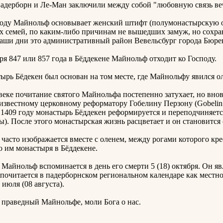
адерборн и Ле-Ман заключили между собой "любовную связь вечн
 Майнольф основывает женский штифт (полумонастырскую ор
х семей, по каким-либо причинам не вышедших замуж, но сохра
наши дни это административный район Вевельсбург города Бюрен
847 или 857 года в Бёддекене Майнольф отходит ко Господу.
Бёдекен был основан на том месте, где Майнольфу явился оле
 почитание святого Майнольфа постепенно затухает, но вновь
известному церковному реформатору Гобелину Перзону (Gobelin P
В 1409 году монастырь Бёддекен реформируется и переподчиняет
ы). После этого монастырская жизнь расцветает и он становитс
то изображается вместе с оленем, между рогами которого крес
 им монастыря в Бёддекене.
нольф вспоминается в день его смерти 5 (18) октября. Он явл
 почитается в падерборнском региональном календаре как мест
июля (08 августа).
аведный Майнольфе, моли Бога о нас.