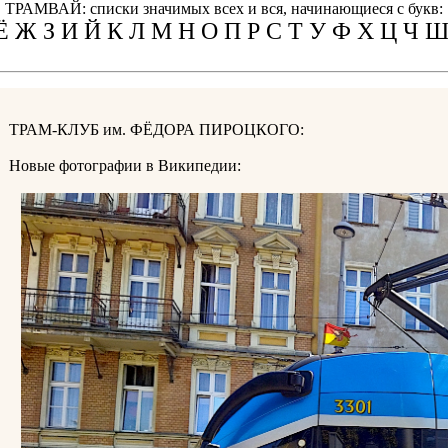
ТРАМВАЙ: списки значимых всех и вся, начинающиеся с букв:
Ё Ж З И Й К Л М Н О П Р С Т У Ф Х Ц Ч
ТРАМ-КЛУБ им. ФЁДОРА ПИРОЦКОГО:
Новые фотографии в Википедии: