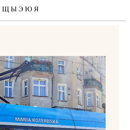
 Ш Щ Ы Э Ю Я