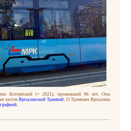
ии Котербской (+ 2021), прожившей 96 лет. Она
ьше хитом
Вроцлавский Трамвай
. О Трамваях Вроцлава
графией.