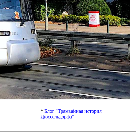
*
Блог "Трамвайная история
Дюссельдорфа"