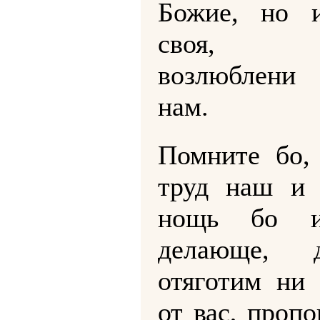
Божие, но 
своя, з
возлюблени
нам.
Помните бо, 
труд наш и 
нощь бо и
делающе, 
отяготим ни 
от вас, проп