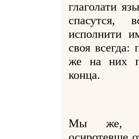
глаголати язы
спасутся, 
исполнити и
своя всегда: 
же на них г
конца.
Мы же, бр
осиротевше о