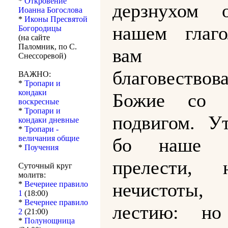
*
Откровение
дерзнухом 
Иоанна Богослова
*
Иконы Пресвятой
нашем глаг
Богородицы
(на сайте
Паломник, по С.
вам
Снессоревой)
благовествов
ВАЖНО:
*
Тропари и
кондаки
Божие со 
воскресные
*
Тропари и
подвигом. У
кондаки дневные
*
Тропари -
величания общие
бо наше 
*
Поучения
прелести,
Суточный круг
молитв:
нечистот
*
Вечериее правило
1
(18:00)
*
Вечернее правило
лестию: но
2
(21:00)
*
Полунощница