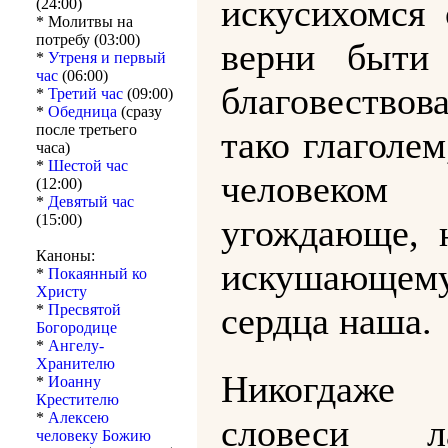
искусихомся 
(24:00)
* Молитвы на
потребу (03:00)
верни быти
*
Утреня и первый
час
(06:00)
благовествова
*
Третий час
(09:00)
*
Обедница
(сразу
после третьего
тако глаголем
часа)
*
Шестой час
человеком
(12:00)
*
Девятый час
(15:00)
угождающе, 
Каноны:
искушающем
*
Покаянный ко
Христу
сердца наша.
*
Пресвятой
Богородице
*
Ангелу-
Хранителю
Никогдаже
*
Иоанну
Крестителю
*
Алексею
словеси ла
человеку Божию