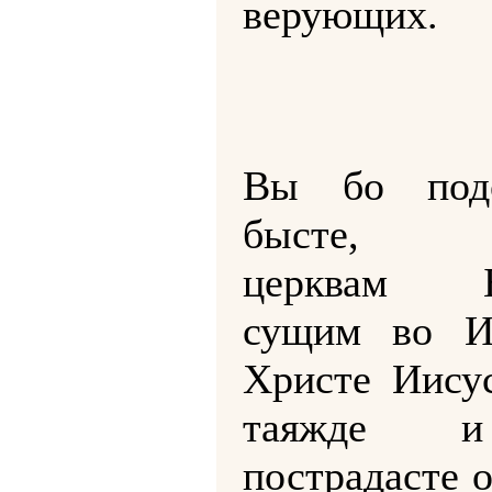
верующих.
Вы бо под
бысте, бр
церквам Б
сущим во И
Христе Иисус
таяжде 
пострадасте о