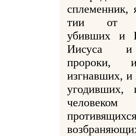
сплеменник, 
тии от И
убивших и Г
Иисуса 
пророки, 
изгнавших, и 
угодивших, 
человеком
противящи
возбраняющ