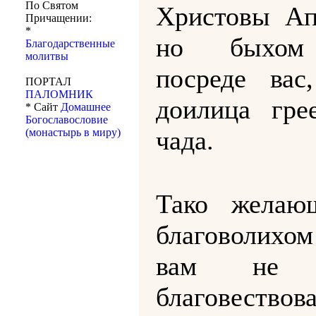
По Святом
Христовы Ап
Причащении:
*
но быхом
Благодарственные
молитвы
посреде вас
ПОРТАЛ
ПАЛОМНИК
доилица гре
* Сайт
Домашнее
Богославословие
чада.
(монастырь в миру)
Тако желаю
благоволихом
вам не 
благовествов