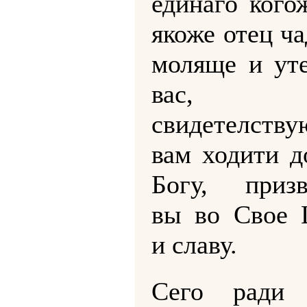
единаго кого
якоже отец ча
моляще и у
вас
свидетелств
вам ходити д
Богу, приз
вы во Свое 
и славу.
Сего ради