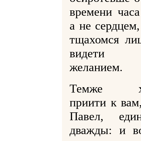
времени часа
а не сердцем
тщахомся ли
видети м
желанием.
Темже хо
приити к вам,
Павел, ед
дважды: и в