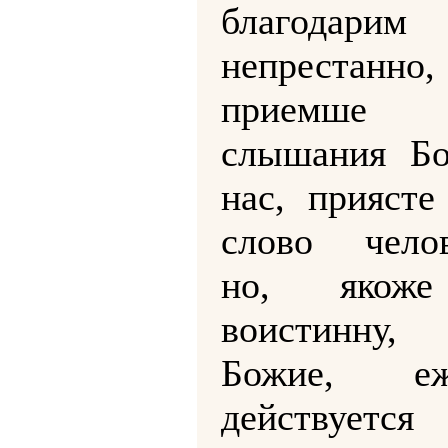
благодари
непрестанн
приемше 
слышания Б
нас, приясте
слово челов
но, якоже
воистинну,
Божие, 
действуетс