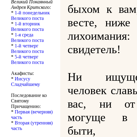
Великий Покаянный
быхом к вам
Андрея Критского:
*
1-й понедельник
Великого поста
весте, ниже
*
1-й вторник
Великого поста
лихоимани
*
1-я среда
Великого поста
свидетель!
*
1-й четверг
Великого поста
*
5-й четверг
Великого поста
Ни ищущ
Акафисты:
*
Иисусу
Сладчайшему
человек слав
Последование ко
вас, ни от
Святому
Причащению:
*
Первая (вечерняя)
могуще в 
часть
*
Вторая (утренняя)
быти, я
часть