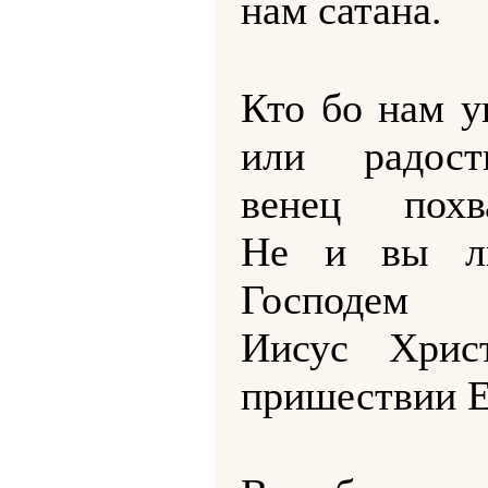
нам сатана.
Кто бо нам у
или радос
венец похв
Не и вы л
Господем 
Иисус Хрис
пришествии Е