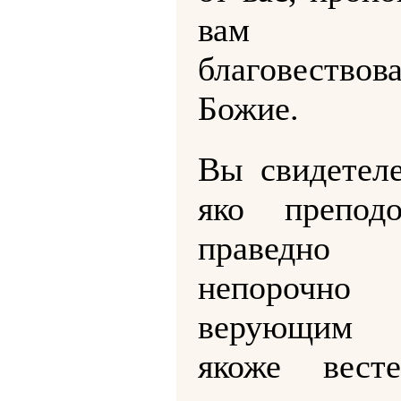
вам
благовествов
Божие.
Вы свидетеле
яко препод
правед
непорочн
верующим 
якоже вест