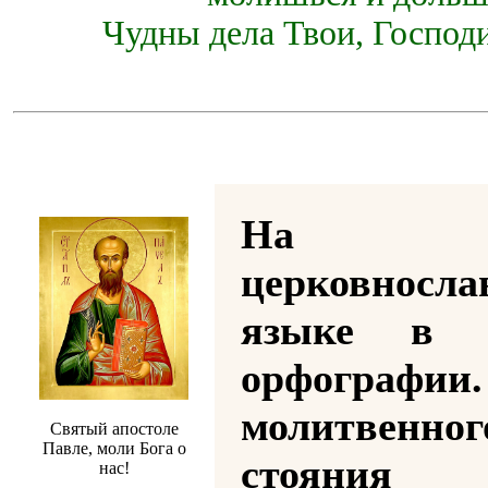
Чудны дела Твои, Господи
На
церковносла
языке в р
орфографии
молитвенног
Святый апостоле
Павле, моли Бога о
стояния
нас!