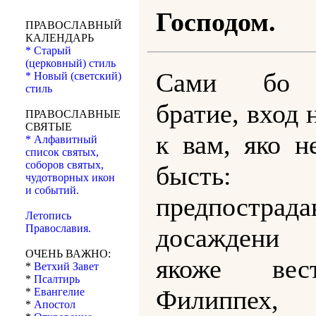
Господом.
ПРАВОСЛАВНЫЙ
КАЛЕНДАРЬ
* Старый
(церковный) стиль
Сами бо в
* Новый (светский)
стиль
братие, вход
ПРАВОСЛАВНЫЕ
СВЯТЫЕ
к вам, яко н
* Алфавитный
список святых,
соборов святых,
бысть
чудотворных икон
и событий.
предпостра
Летопись
Православия.
досаждени 
ОЧЕНЬ ВАЖНО:
якоже вес
*
Ветхий Завет
*
Псалтирь
Филиппех,
*
Евангелие
*
Апостол