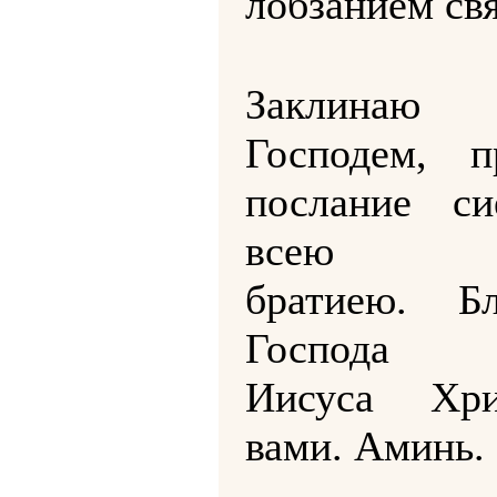
лобзанием св
Заклина
Господем, п
послание с
всею св
братиею. Бл
Господа н
Иисуса Хр
вами. Аминь.