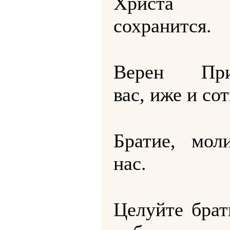
Христ
сохранится.
Верен При
вас, иже и со
Братие, мол
нас.
Целуйте бра