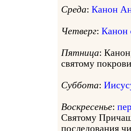
Среда
:
Канон А
Четверг
:
Канон 
Пятница
: Кано
святому покрови
Суббота
:
Иисус
Воскресенье
:
пер
Святому Прича
последования чит