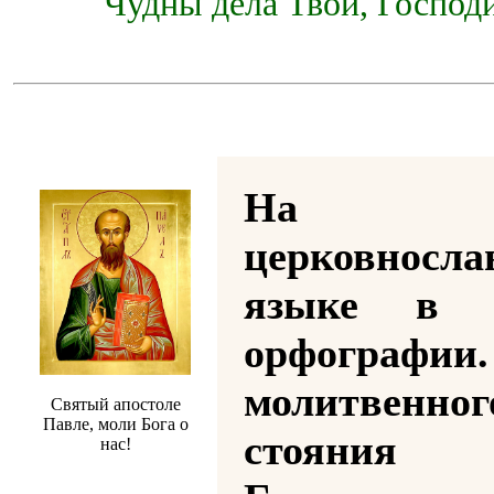
Чудны дела Твои, Господи
На
церковносла
языке в р
орфографии
молитвенног
Святый апостоле
Павле, моли Бога о
стояния
нас!