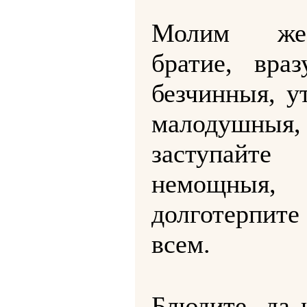
Молим ж
братие, враз
безчинныя, у
малодушныя,
заступайте
немощныя,
долготерп
всем.
Блюдите, да 