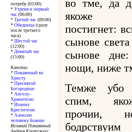
во тме, да д
потребу (03:00)
*
Утреня и первый
якоже 
час
(06:00)
*
Третий час
(09:00)
*
Обедница
(сразу
постигнет: в
после третьего
часа)
сынове света
*
Шестой час
(12:00)
сынове дне
*
Девятый час
(15:00)
нощи, ниже т
Каноны:
*
Покаянный ко
Христу
*
Пресвятой
Темже убо
Богородице
*
Ангелу-
спим, як
Хранителю
*
Иоанну
Крестителю
прочии, 
*
Алексею
человеку Божию
бодрств
Великий Покаянный
Андрея Критского: