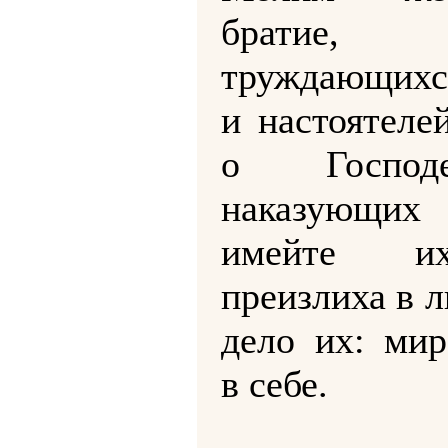
братие, з
труждающихся
и настоятеле
о Госпо
наказующих
имейте 
преизлиха в 
дело их: мир
в себе.