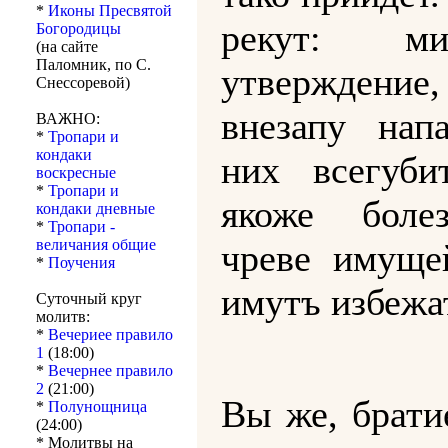
*
Иконы Пресвятой
рекут: 
Богородицы
(на сайте
Паломник, по С.
утверждение
Снессоревой)
внезапу нап
ВАЖНО:
*
Тропари и
кондаки
них всегубит
воскресные
*
Тропари и
якоже боле
кондаки дневные
*
Тропари -
величания общие
чреве имуще
*
Поучения
имутъ избежа
Суточный круг
молитв:
*
Вечериее правило
1
(18:00)
*
Вечернее правило
2
(21:00)
Вы же, брати
*
Полунощница
(24:00)
* Молитвы на