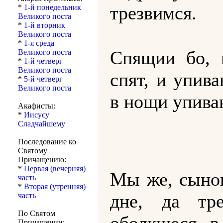
трезвимся.
*
1-й понедельник
Великого поста
*
1-й вторник
Великого поста
*
1-я среда
Спящии бо,
Великого поста
*
1-й четверг
Великого поста
спят, и упив
*
5-й четверг
Великого поста
в нощи упива
Акафисты:
*
Иисусу
Сладчайшему
Последование ко
Святому
Причащению:
*
Первая (вечерняя)
Мы же, сыно
часть
*
Вторая (утренняя)
дне, да тре
часть
По Святом
Причащении: