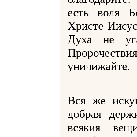
есть воля 
Христе Иисус
Духа не уг
Пророчест
уничижайте.
Вся же иску
добрая держ
всякия вещ