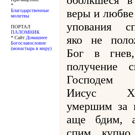
оболкшеся 
*
веры и любве
Благодарственные
молитвы
упования сп
ПОРТАЛ
ПАЛОМНИК
яко не пол
* Сайт
Домашнее
Богославословие
(монастырь в миру)
Бог в гнев
получение с
Господем 
Иисус Хри
умершим за н
аще бдим, 
спим, купн