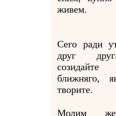
живем.
Сего ради у
друг дру
созидайте 
ближняго, 
творите.
Молим ж