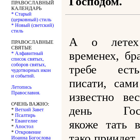
Господом.
ПРАВОСЛАВНЫЙ
КАЛЕНДАРЬ
* Старый
(церковный) стиль
* Новый (светский)
стиль
А о лете
ПРАВОСЛАВНЫЕ
СВЯТЫЕ
временех, бр
* Алфавитный
список святых,
соборов святых,
требе ест
чудотворных икон
и событий.
писати, сам
Летопись
Православия.
известно вес
ОЧЕНЬ ВАЖНО:
день Госп
*
Ветхий Завет
*
Псалтирь
якоже тать 
*
Евангелие
*
Апостол
*
Откровение
тако приидет.
Иоанна Богослова