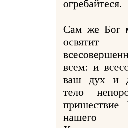
огребайтеся.
Сам же Бог 
освятит
всесоверше
всем: и всес
ваш дух и 
тело непор
пришествие 
нашего И