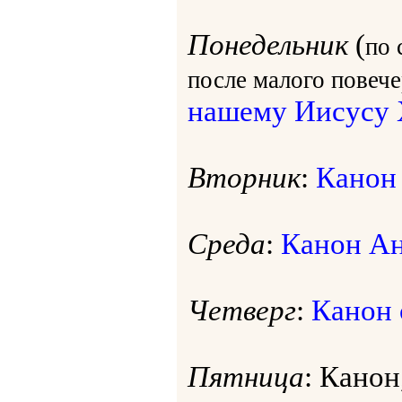
Понедельник
(
по 
после малого повеч
нашему Иисусу 
Вторник
:
Канон
Среда
:
Канон А
Четверг
:
Канон 
Пятница
: Кано