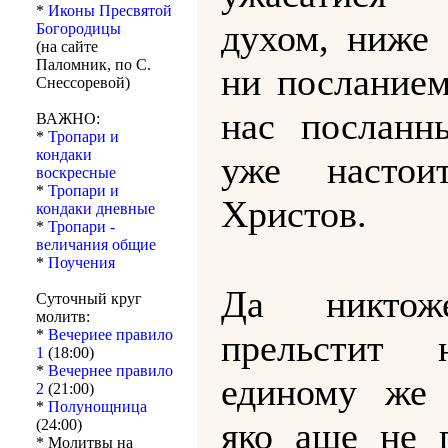
*
Иконы Пресвятой
духом, ниже 
Богородицы
(на сайте
Паломник, по С.
ни посланием
Снессоревой)
нас посланн
ВАЖНО:
*
Тропари и
кондаки
уже настои
воскресные
*
Тропари и
Христов.
кондаки дневные
*
Тропари -
величания общие
*
Поучения
Да никтож
Суточный круг
молитв:
*
Вечериее правило
прельстит
1
(18:00)
*
Вечернее правило
единому же 
2
(21:00)
*
Полунощница
яко аще не 
(24:00)
* Молитвы на