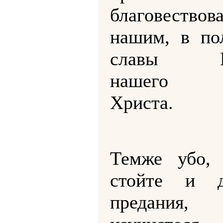
благовествов
нашим, в по
славы Го
нашего И
Христа.
Темже убо, 
стойте и д
предания,