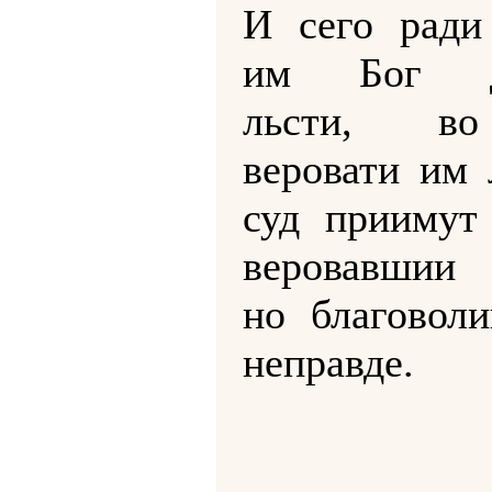
И сего ради
им Бог де
льсти, в
веровати им 
суд приимут
веровавшии 
но благовол
неправде.