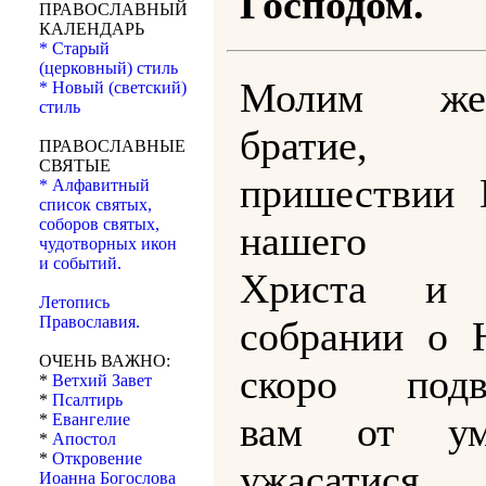
Господом.
ПРАВОСЛАВНЫЙ
КАЛЕНДАРЬ
* Старый
(церковный) стиль
Молим ж
* Новый (светский)
стиль
брати
ПРАВОСЛАВНЫЕ
СВЯТЫЕ
пришествии 
* Алфавитный
список святых,
соборов святых,
нашего И
чудотворных икон
и событий.
Христа и 
Летопись
Православия.
собрании о 
ОЧЕНЬ ВАЖНО:
скоро подв
*
Ветхий Завет
*
Псалтирь
вам от ум
*
Евангелие
*
Апостол
*
Откровение
ужасатися
Иоанна Богослова