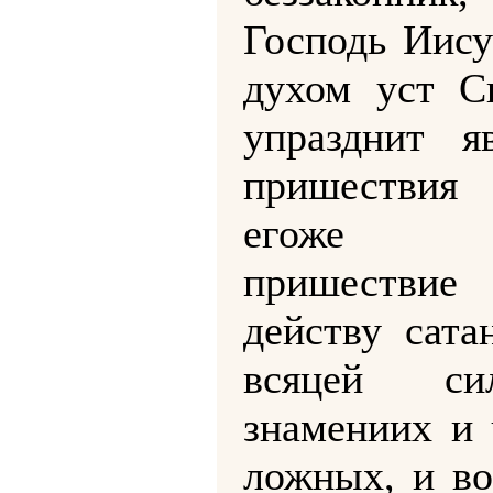
Господь Иису
духом уст С
упразднит я
пришествия 
егоже 
пришеств
действу сата
всяцей с
знамениих и 
ложных, и во