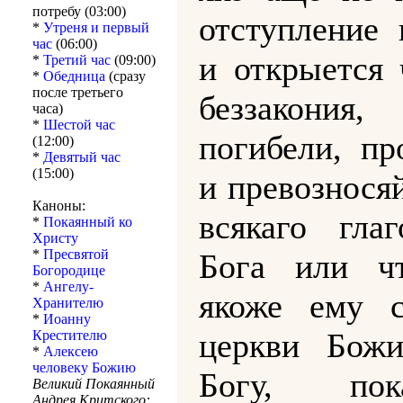
потребу (03:00)
отступление 
*
Утреня и первый
час
(06:00)
и открыется 
*
Третий час
(09:00)
*
Обедница
(сразу
после третьего
беззакони
часа)
*
Шестой час
погибели, пр
(12:00)
*
Девятый час
(15:00)
и превознося
Каноны:
всякаго глаг
*
Покаянный ко
Христу
*
Пресвятой
Бога или чт
Богородице
*
Ангелу-
якоже ему с
Хранителю
*
Иоанну
церкви Божи
Крестителю
*
Алексею
человеку Божию
Богу, пок
Великий Покаянный
Андрея Критского: