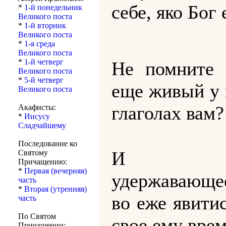
себе, яко Бог 
*
1-й понедельник
Великого поста
*
1-й вторник
Великого поста
*
1-я среда
Великого поста
*
1-й четверг
Не помните 
Великого поста
*
5-й четверг
еще живый у 
Великого поста
глаголах вам?
Акафисты:
*
Иисусу
Сладчайшему
Последование ко
И н
Святому
Причащению:
*
Первая (вечерняя)
удержавающее
часть
*
Вторая (утренняя)
во еже явити
часть
По Святом
свое ему врем
Причащении: