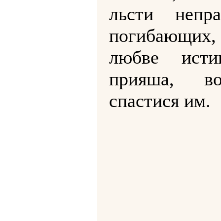
льсти непр
погибающих
любве ист
прияша, в
спастися им.