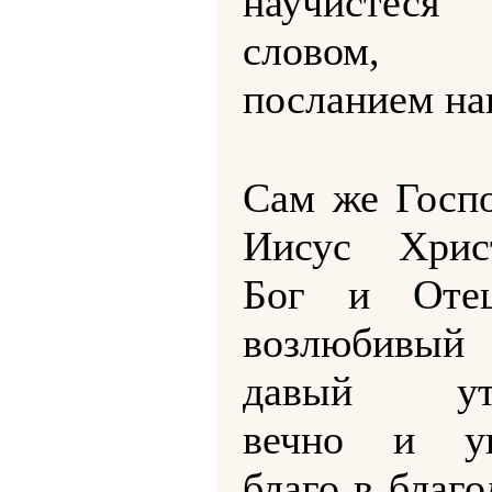
научистес
словом,
посланием н
Сам же Госп
Иисус Хрис
Бог и Оте
возлюбивый
давый уте
вечно и уп
благо в благо