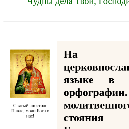
Чудны дела Твои, Господи
На
церковносла
языке в р
орфографии
молитвенног
Святый апостоле
Павле, моли Бога о
стояния
нас!