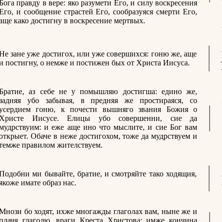
Бога правду в вере: яко разумети Его, и силу воскресения
Его, и сообщение страстей Его, сообразуяся смерти Его,
аще како достигну в воскресение мертвых.
Не зане уже достигох, или уже совершихся: гоню же, аще
и постигну, о немже и постижен бых от Христа Иисуса.
Братие, аз себе не у помышляю достигша: едино же,
задняя убо забывая, в предняя же простираяся, со
усердием гоню, к почести вышняго звания Божия о
Христе Иисусе. Елицы убо совершенни, сие да
мудрствуим: и еже аще ино что мыслите, и сие Бог вам
открыет. Обаче в неже достигохом, тоже да мудрствуем и
темже правилом жителствуем.
Подобни ми бывайте, братие, и смотряйте тако ходящия,
якоже имате образ нас.
Мнози бо ходят, ихже многажды глаголах вам, ныне же и
плачя глаголю, враги Креста Христова: имже кончина