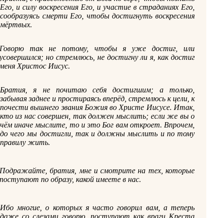
Его, и силу воскресения Его, и участие в страданиях Его,
сообразуясь смерти Его, чтобы достигнуть воскресения
мёртвых.
Говорю так не потому, чтобы я уже достиг, или
усовершился; но стремлюсь, не достигну ли я, как достиг
меня Христос Иисус.
Братия, я не почитаю себя достигшим; а только,
забывая заднее и простираясь вперёд, стремлюсь к цели, к
почести вышнего звания Божия во Христе Иисусе. Итак,
кто из нас совершен, так должен мыслить; если же вы о
чём иначе мыслите, то и это Бог вам откроет. Впрочем,
до чего мы достигли, так и должны мыслить и по тому
правилу жить.
Подражайте, братия, мне и смотрите на тех, которые
поступают по образу, какой имеете в нас.
Ибо многие, о которых я часто говорил вам, а теперь
даже со слезами говорю, поступают как враги Креста