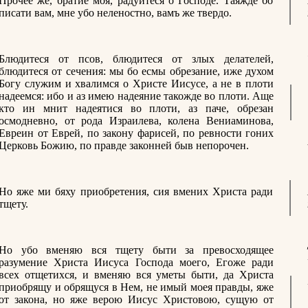
Прочее же, братие моя, радуйтеся о Господе. Таяжде бо
писати вам, мне убо неленостно, вамъ же твердо.
Блюдитеся от псов, блюдитеся от злых делателей,
блюдитеся от сечения: мы бо есмы обрезание, иже духом
Богу служим и хвалимся о Христе Иисусе, а не в плоти
надеемся: ибо и аз имею надеяние такожде во плоти. Аще
кто ин мнит надеятися во плоти, аз паче, обрезан
осмодневно, от рода Израилева, колена Вениаминова,
Евреин от Еврей, по закону фарисей, по ревности гоних
Церковь Божию, по правде законней быв непорочен.
Но яже ми бяху приобретения, сия вмених Христа ради
тщету.
Но убо вменяю вся тщету быти за превосходящее
разумение Христа Иисуса Господа моего, Егоже ради
всех отщетихся, и вменяю вся уметы быти, да Христа
приобрящу и обрящуся в Нем, не имый моея правды, яже
от закона, но яже верою Иисус Христовою, сущую от