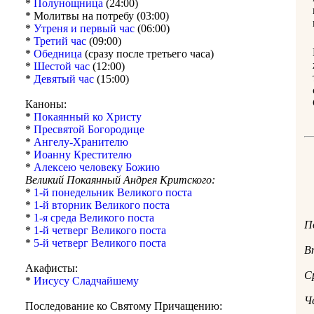
*
Полунощница
(24:00)
* Молитвы на потребу (03:00)
*
Утреня и первый час
(06:00)
*
Третий час
(09:00)
*
Обедница
(сразу после третьего часа)
*
Шестой час
(12:00)
*
Девятый час
(15:00)
Каноны:
*
Покаянный ко Христу
*
Пресвятой Богородице
*
Ангелу-Хранителю
*
Иоанну Крестителю
*
Алексею человеку Божию
Великий Покаянный Андрея Критского:
*
1-й понедельник Великого поста
*
1-й вторник Великого поста
*
1-я среда Великого поста
П
*
1-й четверг Великого поста
*
5-й четверг Великого поста
В
Акафисты:
С
*
Иисусу Сладчайшему
Ч
Последование ко Святому Причащению: