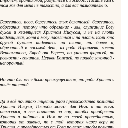
Впрочем, братия мои, радуйтесь о Господе. Писать вам о
том же для меня не тягостно, а для вас назидательно.
Берегитесь псов, берегитесь злых делателей, берегитесь
обрезания, потому что обрезание - мы, служащие Богу
духом и хвалящиеся Христом Иисусом, и не на плоть
надеющиеся, хотя я могу надеяться и на плоть. Если кто
другой думает надеяться на плоть, то более я,
обрезанный в восьмой день, из рода Израилева, колена
Вениаминова, Еврей от Евреев, по учению фарисей, по
ревности - гонитель Церкви Божией, по правде законной -
непорочный.
Но что для меня было преимуществом, то ради Христа я
почёл тщетой.
Да и всё почитаю тщетой ради превосходства познания
Христа Иисуса, Господа моего: для Него я от всего
отказался, и всё почитаю за сор, чтобы приобрести
Христа и найтись в Нем не со своей праведностью,
которая от закона, но с той, которая через веру во
Христа, с праведностью от Бога по вере; чтобы познать