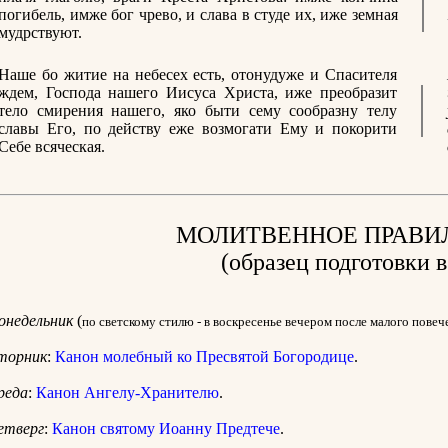
погибель, имже бог чрево, и слава в студе их, иже земная
мудрствуют.
Наше бо житие на небесех есть, отонудуже и Спасителя
ждем, Господа нашего Иисуса Христа, иже преобразит
тело смирения нашего, яко быти сему сообразну телу
славы Его, по действу еже возмогати Ему и покорити
Себе всяческая.
МОЛИТВЕННОЕ ПРАВИ
(образец подготовки в
онедельник
(
по светскому стилю - в воскресенье вечером после малого повеч
торник
:
Канон молебный ко Пресвятой Богородице
.
реда
:
Канон Ангелу-Хранителю
.
етверг
:
Канон святому Иоанну Предтече
.