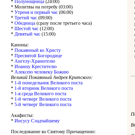
*
Полунощница
(24:00)
* Молитвы на потребу (03:00)
*
Утреня и первый час
(06:00)
*
Третий час
(09:00)
*
Обедница
(сразу после третьего часа)
*
Шестой час
(12:00)
*
Девятый час
(15:00)
Каноны:
*
Покаянный ко Христу
*
Пресвятой Богородице
*
Ангелу-Хранителю
*
Иоанну Крестителю
*
Алексею человеку Божию
Великий Покаянный Андрея Критского:
*
1-й понедельник Великого поста
*
1-й вторник Великого поста
*
1-я среда Великого поста
*
1-й четверг Великого поста
*
5-й четверг Великого поста
П
Акафисты:
*
Иисусу Сладчайшему
В
Последование ко Святому Причащению: