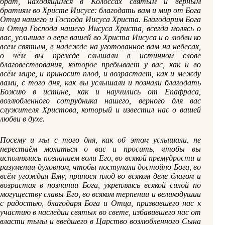
брат, находящимся в Колоссах святым и верным
братиям во Христе Иисусе: благодать вам и мир от Бога
Отца нашего и Господа Иисуса Христа. Благодарим Бога
и Отца Господа нашего Иисуса Христа, всегда молясь о
вас, услышав о вере вашей во Христа Иисуса и о любви ко
всем святым, в надежде на уготованное вам на небесах,
о чём вы прежде слышали в истинном слове
благовествования, которое пребывает у вас, как и во
всём мире, и приносит плод, и возрастает, как и между
вами, с того дня, как вы услышали и познали благодать
Божию в истине, как и научились от Епафраса,
возлюбленного сотрудника нашего, верного для вас
служителя Христова, который и известил нас о вашей
любви в духе.
Посему и мы с того дня, как об этом услышали, не
перестаём молиться о вас и просить, чтобы вы
исполнялись познанием воли Его, во всякой премудрости и
разумении духовном, чтобы поступали достойно Бога, во
всём угождая Ему, принося плод во всяком деле благом и
возрастая в познании Бога, укрепляясь всякой силой по
могуществу славы Его, во всяком терпении и великодушии
с радостью, благодаря Бога и Отца, призвавшего нас к
участию в наследии святых во свете, избавившего нас от
власти тьмы и введшего в Царство возлюбленного Сына