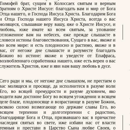
Тимофей брат, сущим в Колоссаех святым и верным
братиям о Христе Иисусе: благодать вам и мир от Бога
Отца нашего, и Господа Иисуса Христа. Благодарим Бога
и Отца Господа нашего Иисуса Христа, всегда о вас
молящеся, слышавше веру вашу, яже о Христе Иисусе, и
любовь, юже имате ко всем святым, за упование
отложенное вам на небесех, еже прежде слышасте в
словеси истины благовествования, Сущаго в вас, якоже и
во всем мире: и есть плодоносно и растимо, якоже и в
вас, от негоже дне слышасте и разуместе благодать
Божию во истине: якоже и уведесте от Епафраса,
возлюбленнаго соработника нашего, иже есть верен о вас
служитель Христов, иже и яви нам вашу любовь в дусе.
Сего ради и мы, от негоже дне слышахом, не престаем о
вас молящеся и просяще, да исполнитеся в разуме воли
Его, во всяцей премудрости и разуме духовнем, яко
ходити вам достоине Богу во всяцем угождении и всяцем
деле блазе, плодоносяще и возрастающе в разуме Божии,
всякою силою возмогающе по державе славы Его, во
всяцем терпении и долготерпении с радостию,
благодаряще Бога и Отца, призвавшаго вас в причастие
наследия святых во свете, иже избави нас от власти
темныя и престави в Царство Сына любве Своея, о