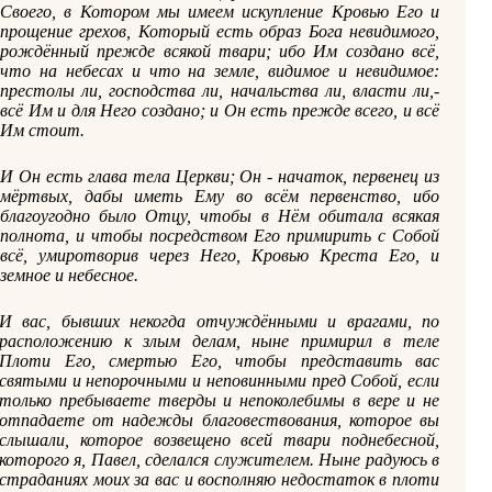
Своего, в Котором мы имеем искупление Кровью Его и
прощение грехов, Который есть образ Бога невидимого,
рождённый прежде всякой твари; ибо Им создано всё,
что на небесах и что на земле, видимое и невидимое:
престолы ли, господства ли, начальства ли, власти ли,-
всё Им и для Него создано; и Он есть прежде всего, и всё
Им стоит.
И Он есть глава тела Церкви; Он - начаток, первенец из
мёртвых, дабы иметь Ему во всём первенство, ибо
благоугодно было Отцу, чтобы в Нём обитала всякая
полнота, и чтобы посредством Его примирить с Собой
всё, умиротворив через Него, Кровью Креста Его, и
земное и небесное.
И вас, бывших некогда отчуждёнными и врагами, по
расположению к злым делам, ныне примирил в теле
Плоти Его, смертью Его, чтобы представить вас
святыми и непорочными и неповинными пред Собой, если
только пребываете тверды и непоколебимы в вере и не
отпадаете от надежды благовествования, которое вы
слышали, которое возвещено всей твари поднебесной,
которого я, Павел, сделался служителем. Ныне радуюсь в
страданиях моих за вас и восполняю недостаток в плоти