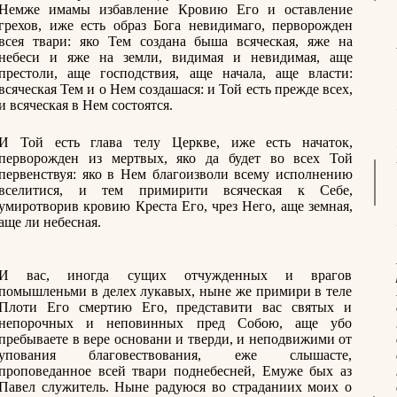
Немже имамы избавление Кровию Его и оставление
грехов, иже есть образ Бога невидимаго, перворожден
всея твари: яко Тем создана быша всяческая, яже на
небеси и яже на земли, видимая и невидимая, аще
престоли, аще господствия, аще начала, аще власти:
всяческая Тем и о Нем создашася: и Той есть прежде всех,
и всяческая в Нем состоятся.
И Той есть глава телу Церкве, иже есть начаток,
перворожден из мертвых, яко да будет во всех Той
первенствуя: яко в Нем благоизволи всему исполнению
вселитися, и тем примирити всяческая к Себе,
умиротворив кровию Креста Его, чрез Него, аще земная,
аще ли небесная.
И вас, иногда сущих отчужденных и врагов
помышленьми в делех лукавых, ныне же примири в теле
Плоти Его смертию Его, представити вас святых и
непорочных и неповинных пред Собою, аще убо
пребываете в вере основани и тверди, и неподвижими от
упования благовествования, еже слышасте,
проповеданное всей твари поднебесней, Емуже бых аз
Павел служитель. Ныне радуюся во страданиих моих о