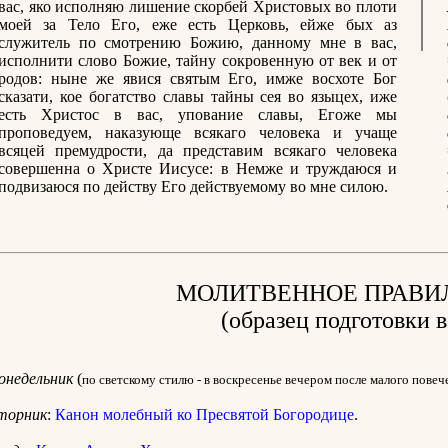
вас, яко исполняю лишение скорбей Христовых во плоти
моей за Тело Его, еже есть Церковь, ейже бых аз
служитель по смотрению Божию, данному мне в вас,
исполнити слово Божие, тайну сокровенную от век и от
родов: ныне же явися святым Его, имже восхоте Бог
сказати, кое богатство славы тайны сея во языцех, иже
есть Христос в вас, упование славы, Егоже мы
проповедуем, наказующе всякаго человека и учаще
всяцей премудрости, да представим всякаго человека
совершенна о Христе Иисусе: в Немже и труждаюся и
подвизаюся по действу Его действуемому во мне силою.
МОЛИТВЕННОЕ ПРАВИ
(образец подготовки в
онедельник
(
по светскому стилю - в воскресенье вечером после малого повеч
торник
:
Канон молебный ко Пресвятой Богородице
.