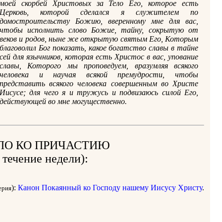
моей скорбей Христовых за Тело Его, которое есть
Церковь, которой сделался я служителем по
домостроительству Божию, вверенному мне для вас,
чтобы исполнить слово Божие, тайну, сокрытую от
веков и родов, ныне же открытую святым Его, Которым
благоволил Бог показать, какое богатство славы в тайне
сей для язычников, которая есть Христос в вас, упование
славы, Которого мы проповедуем, вразумляя всякого
человека и научая всякой премудрости, чтобы
представить всякого человека совершенным во Христе
Иисусе; для чего я и тружусь и подвизаюсь силой Его,
действующей во мне могущественно.
ЛО КО ПРИЧАСТИЮ
 течение недели):
):
Канон Покаянный ко Господу нашему Иисусу Христу
.
ерия