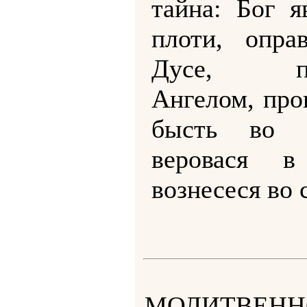
тайна: Бог я
плоти, опра
Дусе, пок
Ангелом, про
бысть во я
веровася в
вознесеся во 
МОЛИТВЕНН