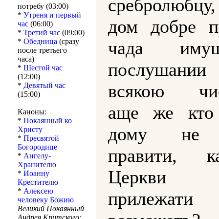
сребролюбцу
потребу (03:00)
*
Утреня и первый
дом добре п
час
(06:00)
*
Третий час
(09:00)
*
Обедница
(сразу
чада им
после третьего
часа)
послушан
*
Шестой час
(12:00)
всякою чис
*
Девятый час
(15:00)
аще же кто 
Каноны:
*
Покаянный ко
дому не 
Христу
*
Пресвятой
Богородице
правити, 
*
Ангелу-
Хранителю
Церкви Б
*
Иоанну
Крестителю
*
Алексею
прилежати
человеку Божию
Великий Покаянный
Андрея Критского: