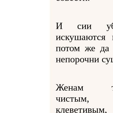
И сии у
искушаются 
потом же да 
непорочни су
Женам та
чистым
клеветивы