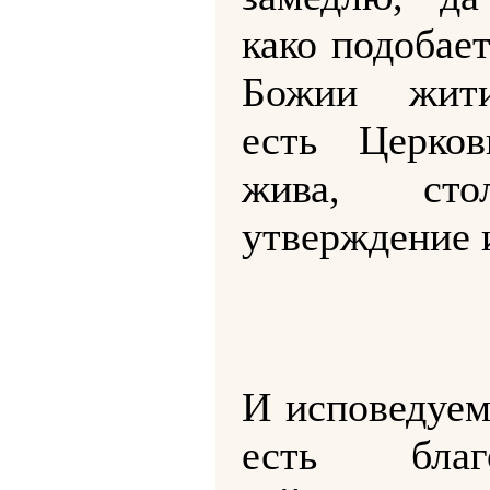
како подобае
Божии жит
есть Церко
жива, ст
утверждение 
И исповедуем
есть благо