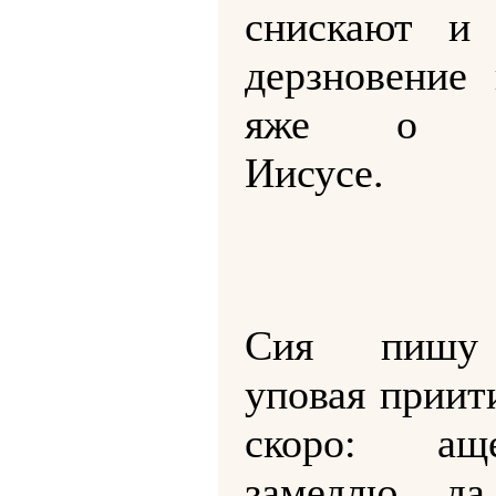
снискают и 
дерзновение 
яже о Х
Иисусе.
Сия пишу 
уповая приит
скоро: а
замедлю, да