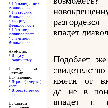
возможет
*
1-й понедельник
Великого поста
новокрещенну
*
1-й вторник
Великого поста
разгордевся
*
1-я среда
Великого поста
впадет диавол
*
1-й четверг
Великого поста
*
5-й четверг
Великого поста
Акафисты:
*
Иисусу
Подобает же
Сладчайшему
свидетелств
Последование ко
Святому
Причащению:
имети от вн
*
Первая (вечерняя)
часть
да не в пон
*
Вторая (утренняя)
часть
впадет и 
По Святом
Причащении: