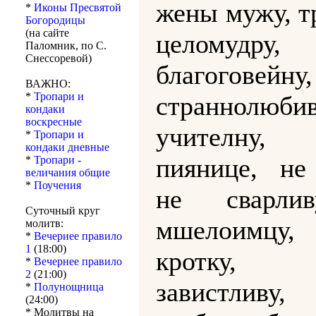
жены мужу, т
*
Иконы Пресвятой
Богородицы
(на сайте
целомудру,
Паломник, по С.
Снессоревой)
благоговейну,
ВАЖНО:
*
Тропари и
страннолюбив
кондаки
воскресные
учителн
*
Тропари и
кондаки дневные
пиянице, не
*
Тропари -
величания общие
*
Поучения
не сварли
Суточный круг
мшелоимц
молитв:
*
Вечериее правило
1
(18:00)
кротку
*
Вечернее правило
2
(21:00)
завистлив
*
Полунощница
(24:00)
* Молитвы на