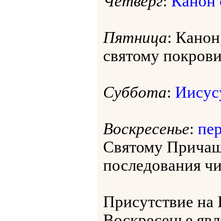
Четверг
:
Канон 
Пятница
: Кано
святому покрови
Суббота
:
Иисус
Воскресенье
:
пер
Святому Прича
последования чит
Присутствие на
Воскресенье я