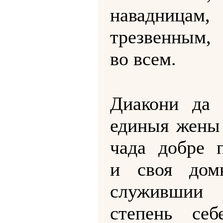
навадницам,
трезвенным,
во всем.
Диакони да 
единыя жены
чада добре 
и своя дом
служившии
степень себ