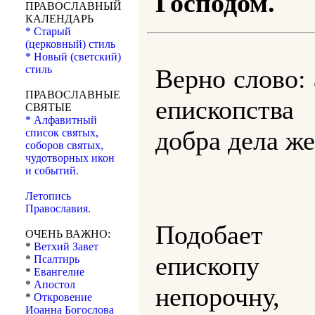
Господом.
ПРАВОСЛАВНЫЙ
КАЛЕНДАРЬ
* Старый
(церковный) стиль
* Новый (светский)
стиль
Верно слово:
ПРАВОСЛАВНЫЕ
епископства
СВЯТЫЕ
* Алфавитный
добра дела же
список святых,
соборов святых,
чудотворных икон
и событий.
Летопись
Православия.
Подобае
ОЧЕНЬ ВАЖНО:
*
Ветхий Завет
епископу
*
Псалтирь
*
Евангелие
*
Апостол
непорочну, 
*
Откровение
Иоанна Богослова