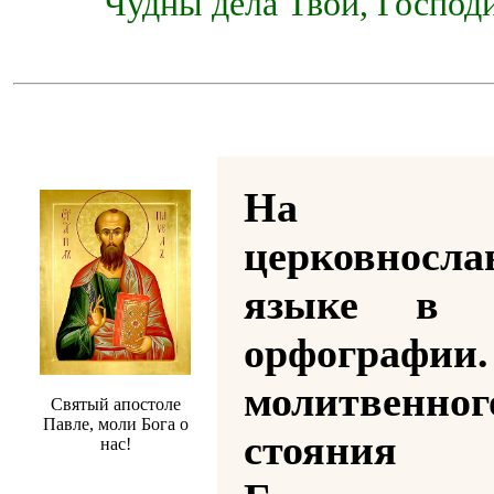
Чудны дела Твои, Господи
На
церковносла
языке в р
орфографии
молитвенног
Святый апостоле
Павле, моли Бога о
стояния
нас!