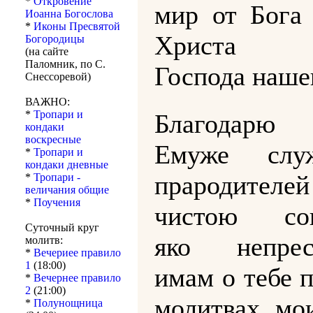
*
Откровение
мир от Бога
Иоанна Богослова
*
Иконы Пресвятой
Христа И
Богородицы
(на сайте
Паломник, по С.
Господа наше
Снессоревой)
ВАЖНО:
*
Тропари и
Благодарю
кондаки
воскресные
Емуже слу
*
Тропари и
кондаки дневные
прародителей
*
Тропари -
величания общие
*
Поучения
чистою сов
Суточный круг
яко непрес
молитв:
*
Вечериее правило
1
(18:00)
имам о тебе 
*
Вечернее правило
2
(21:00)
молитвах мо
*
Полунощница