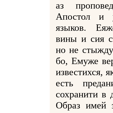
аз пропове
Апостол и 
языков. Ея
вины и сия с
но не стыжду
бо, Емуже ве
известихся, я
есть преда
сохранити в 
Образ имей 