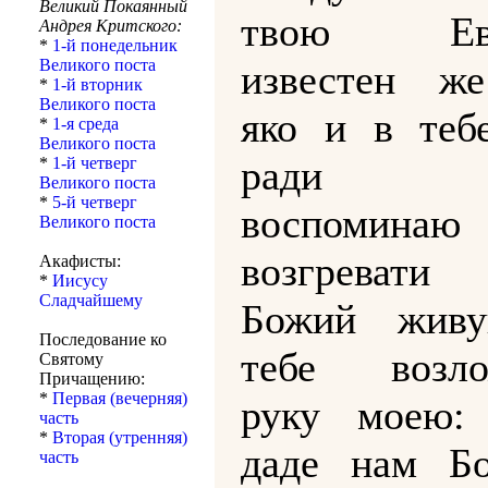
Великий Покаянный
твою Евн
Андрея Критского:
*
1-й понедельник
Великого поста
известен же
*
1-й вторник
Великого поста
яко и в теб
*
1-я среда
Великого поста
ради 
*
1-й четверг
Великого поста
*
5-й четверг
воспомина
Великого поста
возгреват
Акафисты:
*
Иисусу
Сладчайшему
Божий жив
Последование ко
тебе возло
Святому
Причащению:
*
Первая (вечерняя)
руку моею:
часть
*
Вторая (утренняя)
даде нам Бо
часть