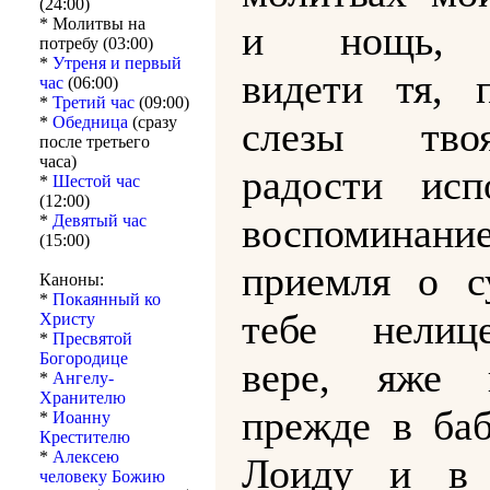
(24:00)
* Молитвы на
и нощь, 
потребу (03:00)
*
Утреня и первый
видети тя, 
час
(06:00)
*
Третий час
(09:00)
*
Обедница
(сразу
слезы тво
после третьего
часа)
радости исп
*
Шестой час
(12:00)
воспоминани
*
Девятый час
(15:00)
приемля о с
Каноны:
*
Покаянный ко
тебе нелице
Христу
*
Пресвятой
Богородице
вере, яже в
*
Ангелу-
Хранителю
прежде в ба
*
Иоанну
Крестителю
*
Алексею
Лоиду и в 
человеку Божию