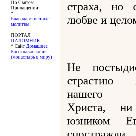
По Святом
страха, но 
Причащении:
*
любве и цело
Благодарственные
молитвы
ПОРТАЛ
ПАЛОМНИК
* Сайт
Домашнее
Богославословие
(монастырь в миру)
Не постыди
страстию Г
нашего И
Христа, н
юзником Е
спостражди