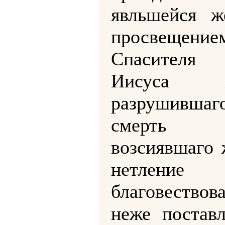
явльшейся 
просвещение
Спасителя 
Иисуса Хр
разрушивша
смерт
возсиявшаго 
нетление
благовествов
неже постав