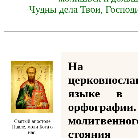
Чудны дела Твои, Господи
На
церковносла
языке в р
орфографии
молитвенног
Святый апостоле
Павле, моли Бога о
стояния
нас!