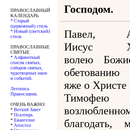
Господом.
ПРАВОСЛАВНЫЙ
КАЛЕНДАРЬ
* Старый
(церковный) стиль
Павел, Ап
* Новый (светский)
стиль
Иисус Хр
ПРАВОСЛАВНЫЕ
СВЯТЫЕ
волею Божи
* Алфавитный
список святых,
соборов святых,
обетованию
чудотворных икон
и событий.
яже о Христе
Летопись
Православия.
Тимофею
ОЧЕНЬ ВАЖНО:
возлюбленном
*
Ветхий Завет
*
Псалтирь
благодать, м
*
Евангелие
*
Апостол