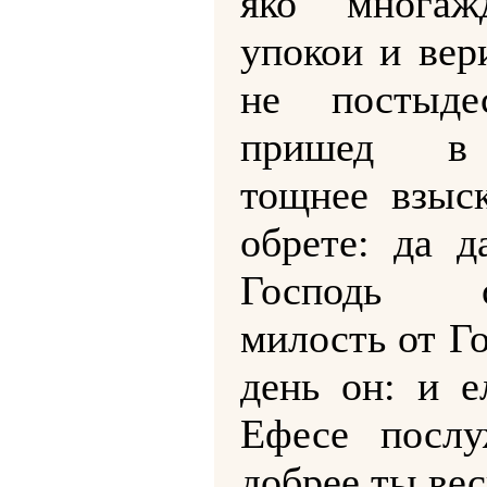
яко многа
упокои и вер
не постыде
пришед в
тощнее взыс
обрете: да д
Господь о
милость от Г
день он: и е
Ефесе посл
добрее ты вес