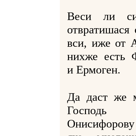
Веси ли си
отвратишася 
вси, иже от 
нихже есть 
и Ермоген.
Да даст же 
Господь
Онисифоров