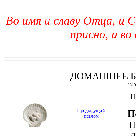
Во имя и славу Отца, и С
присно, и во
ДОМАШНЕЕ Б
"Мо
П
Предыдущий
П
псалом
П