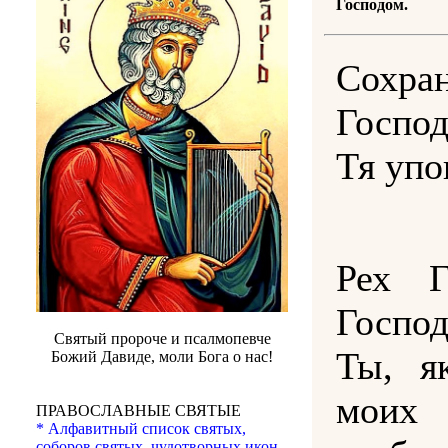
Господом.
Сохр
Господ
Тя упо
Рех Г
Господ
Святый пророче и псалмопевче
Ты, я
Божий Давиде, моли Бога о нас!
мо
ПРАВОСЛАВНЫЕ СВЯТЫЕ
* Алфавитный список святых,
соборов святых, чудотворных икон