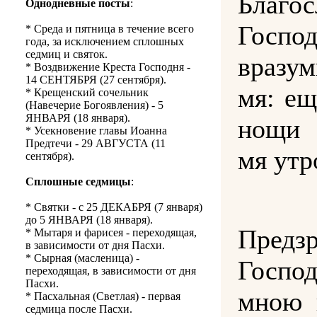
Благо
Однодневные посты
:
Господ
* Среда и пятница в течение всего
года, за исключением сплошных
седмиц и святок.
вразу
* Воздвижение Креста Господня -
14 СЕНТЯБРЯ (27 сентября).
мя: ещ
* Крещенский сочельник
(Навечерие Богоявления) - 5
ЯНВАРЯ (18 января).
нощи 
* Усекновение главы Иоанна
Предтечи - 29 АВГУСТА (11
мя утр
сентября).
Сплошные седмицы
:
* Святки - с 25 ДЕКАБРЯ (7 января)
до 5 ЯНВАРЯ (18 января).
Предз
* Мытаря и фарисея - переходящая,
в зависимости от дня Пасхи.
* Сырная (масленица) -
Госпо
переходящая, в зависимости от дня
Пасхи.
мною 
* Пасхальная (Светлая) - первая
седмица после Пасхи.