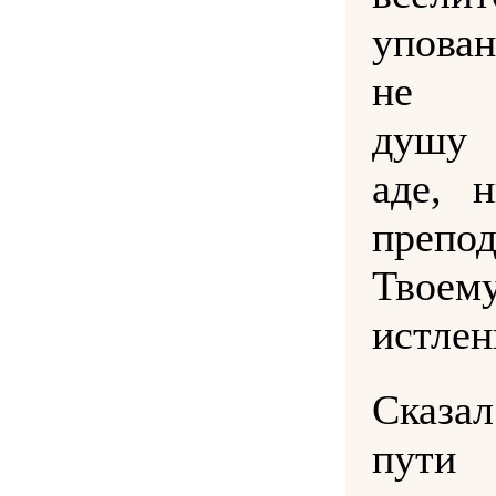
упова
не о
душу
аде, 
препо
Твоем
истлен
Сказа
пути