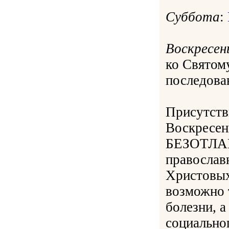
Суббота
:
Воскресен
ко Свято
последован
Присутств
Воскресе
БЕЗОТЛАГ
православ
Христовых
возможно 
болезни, а
социальног