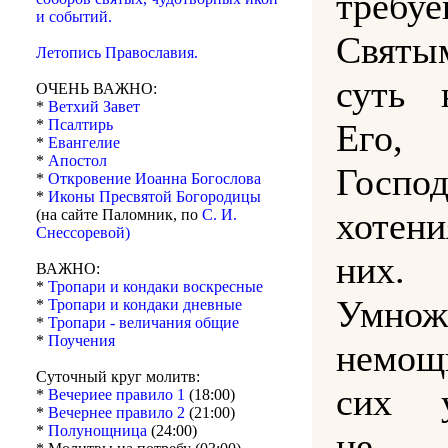
требуе
и событий.
Свят
Летопись Православия.
суть 
ОЧЕНЬ ВАЖНО:
*
Ветхий Завет
*
Псалтирь
Его,
*
Евангелие
*
Апостол
Госп
*
Откровение Иоанна Богослова
*
Иконы Пресвятой Богородицы
хотен
(на сайте Паломник, по
С. И.
Снессоревой)
них.
ВАЖНО:
*
Тропари и кондаки воскресные
Умнож
*
Тропари и кондаки дневные
*
Тропари - величания общие
*
Поучения
немощ
Суточный круг молитв:
сих у
*
Вечериее правило 1
(18:00)
*
Вечернее правило 2
(21:00)
*
Полунощница
(24:00)
не 