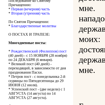
Последование ко Святому
Причащению:
мне
*
Первая (вечерняя) часть
*
Вторая (утренняя) часть
напад
По Святом Причащении:
держа
*
Благодарственные молитвы
О ПОСТАХ И ТРАПЕЗЕ:
мои
Многодневные посты
:
досто
*
Рождественский (Филиппов) пост
(40 дней) - с 15 НОЯБРЯ (28 ноября)
держа
по 24 ДЕКАБРЯ (6 января).
* Великий пост (40 дней) -
мне.
переходящий, в зависимости от дня
празднования Пасхи.
* Петров пост - с понедельника 2-й
седмицы по Пятидесятницы до 29
ИЮНЯ (12 июля).
* Успенский пост - (две недели) с 1
АВГУСТА (14 августа) по 14
АВГУСТА (27 августа).