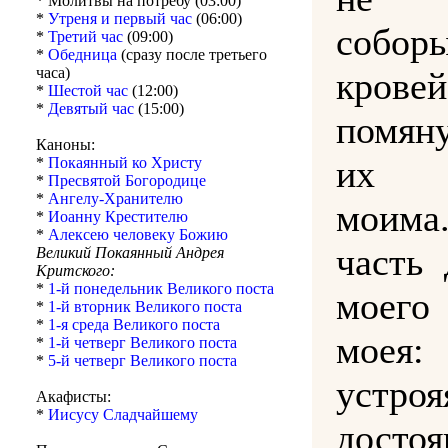
* Молитвы на потребу (03:00)
*
Утреня и первый час
(06:00)
собо
*
Третий час
(09:00)
*
Обедница
(сразу после третьего
часа)
кров
*
Шестой час
(12:00)
*
Девятый час
(15:00)
помян
Каноны:
их у
*
Покаянный ко Христу
*
Пресвятой Богородице
*
Ангелу-Хранителю
моима
*
Иоанну Крестителю
*
Алексею человеку Божию
часть 
Великий Покаянный Андрея
Критского:
*
1-й понедельник Великого поста
моег
*
1-й вторник Великого поста
*
1-я среда Великого поста
моея
*
1-й четверг Великого поста
*
5-й четверг Великого поста
устроя
Акафисты:
*
Иисусу Сладчайшему
досто