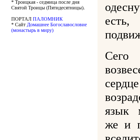
* Троицкая - седмица после дня
одес
Святой Троицы (Пятидесятницы).
есть
ПОРТАЛ
ПАЛОМНИК
* Сайт
Домашнее Богославословие
(монастырь в миру)
подвиж
Сег
возвес
сердц
возрад
язык 
же и 
всел