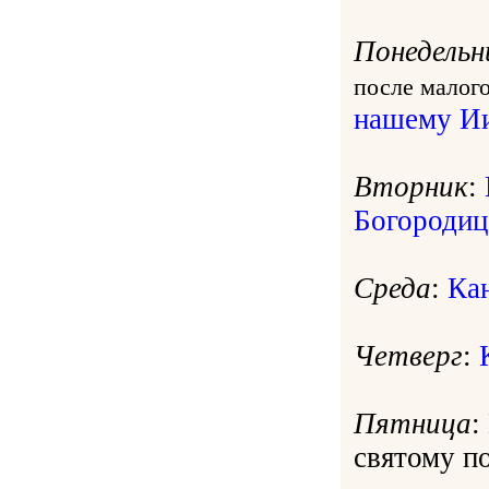
Понедельн
после малог
нашему Ии
Вторник
:
Богородиц
Среда
:
Ка
Четверг
:
Пятница
:
святому п