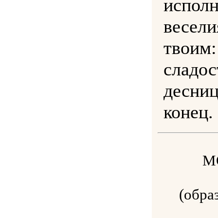
испо
весели
твоим
слад
десниц
конец.
М
(обра