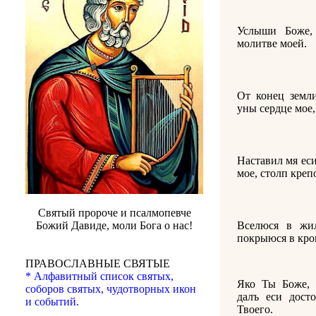
Услыши Боже,
молитве моей.
От конец земли
уны сердце мое,
Наставил мя еси
мое, столп креп
Святый пророче и псалмопевче
Вселюся в жи
Божий Давиде, моли Бога о нас!
покрыюся в кро
ПРАВОСЛАВНЫЕ СВЯТЫЕ
* Алфавитный список святых,
Яко Ты Боже, 
соборов святых, чудотворных икон
далъ еси дост
и событий.
Твоего.