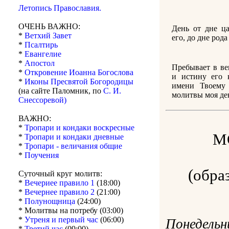
Летопись Православия.
ОЧЕНЬ ВАЖНО:
День от дне ц
*
Ветхий Завет
его, до дне рода
*
Псалтирь
*
Евангелие
*
Апостол
Пребывает в ве
*
Откровение Иоанна Богослова
и истину его 
*
Иконы Пресвятой Богородицы
имени Твоему 
(на сайте Паломник, по
С. И.
молитвы моя де
Снессоревой)
ВАЖНО:
*
Тропари и кондаки воскресные
М
*
Тропари и кондаки дневные
*
Тропари - величания общие
*
Поучения
(обра
Суточный круг молитв:
*
Вечериее правило 1
(18:00)
*
Вечернее правило 2
(21:00)
*
Полунощница
(24:00)
* Молитвы на потребу (03:00)
*
Утреня и первый час
(06:00)
Понедельн
*
Третий час
(09:00)