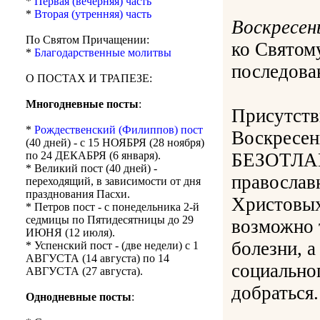
*
Первая (вечерняя) часть
*
Вторая (утренняя) часть
Воскресен
По Святом Причащении:
ко Свято
*
Благодарственные молитвы
последован
О ПОСТАХ И ТРАПЕЗЕ:
Многодневные посты
:
Присутств
*
Рождественский (Филиппов) пост
Воскресе
(40 дней) - с 15 НОЯБРЯ (28 ноября)
БЕЗОТЛАГ
по 24 ДЕКАБРЯ (6 января).
* Великий пост (40 дней) -
православ
переходящий, в зависимости от дня
празднования Пасхи.
Христовых
* Петров пост - с понедельника 2-й
седмицы по Пятидесятницы до 29
возможно 
ИЮНЯ (12 июля).
болезни, а
* Успенский пост - (две недели) с 1
АВГУСТА (14 августа) по 14
социальног
АВГУСТА (27 августа).
добраться.
Однодневные посты
: