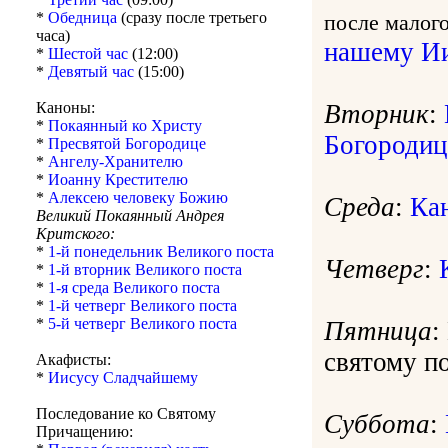
*
Обедница
(сразу после третьего
после малог
часа)
нашему Ии
*
Шестой час
(12:00)
*
Девятый час
(15:00)
Вторник
:
Каноны:
*
Покаянный ко Христу
Богородиц
*
Пресвятой Богородице
*
Ангелу-Хранителю
*
Иоанну Крестителю
*
Алексею человеку Божию
Среда
:
Ка
Великий Покаянный Андрея
Критского:
*
1-й понедельник Великого поста
Четверг
:
*
1-й вторник Великого поста
*
1-я среда Великого поста
*
1-й четверг Великого поста
*
5-й четверг Великого поста
Пятница
:
святому п
Акафисты:
*
Иисусу Сладчайшему
Последование ко Святому
Суббота
:
Причащению: