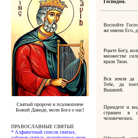
Господом.
Воспойте Госпо
же имени Его, д
Рцыте Богу, кол
множестве сил
врази Твои.
Вся земля да 
Тебе, да по
Вышний.
Святый пророче и псалмопевче
Приидете и вид
Божий Давиде, моли Бога о нас!
страшен в с
человеческих.
ПРАВОСЛАВНЫЕ СВЯТЫЕ
* Алфавитный список святых,
соборов святых, чудотворных икон