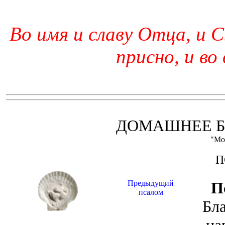
Во имя и славу Отца, и С
присно, и во
ДОМАШНЕЕ Б
"Мо
П
Предыдущий
П
псалом
Бл