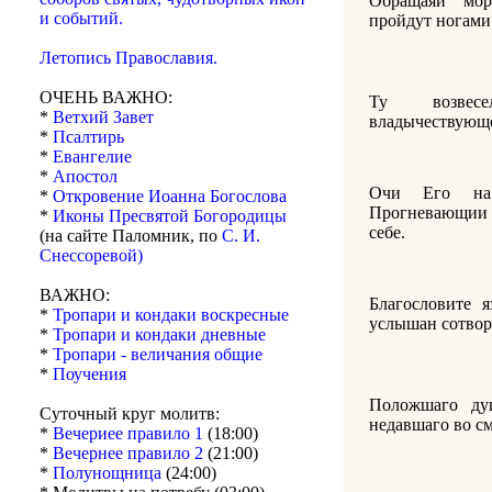
Обращаяй мо
и событий.
пройдут ногами
Летопись Православия.
ОЧЕНЬ ВАЖНО:
Ту возвес
*
Ветхий Завет
владычествующе
*
Псалтирь
*
Евангелие
*
Апостол
Очи Его на 
*
Откровение Иоанна Богослова
Прогневающии
*
Иконы Пресвятой Богородицы
себе.
(на сайте Паломник, по
С. И.
Снессоревой)
ВАЖНО:
Благословите 
*
Тропари и кондаки воскресные
услышан сотвори
*
Тропари и кондаки дневные
*
Тропари - величания общие
*
Поучения
Положшаго д
Суточный круг молитв:
недавшаго во см
*
Вечериее правило 1
(18:00)
*
Вечернее правило 2
(21:00)
*
Полунощница
(24:00)