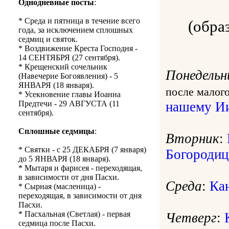
Однодневные посты
:
* Среда и пятница в течение всего
(обра
года, за исключением сплошных
седмиц и святок.
* Воздвижение Креста Господня -
14 СЕНТЯБРЯ (27 сентября).
* Крещенский сочельник
Понедельн
(Навечерие Богоявления) - 5
ЯНВАРЯ (18 января).
после малог
* Усекновение главы Иоанна
нашему Ии
Предтечи - 29 АВГУСТА (11
сентября).
Сплошные седмицы
:
Вторник
:
* Святки - с 25 ДЕКАБРЯ (7 января)
Богородиц
до 5 ЯНВАРЯ (18 января).
* Мытаря и фарисея - переходящая,
в зависимости от дня Пасхи.
Среда
:
Ка
* Сырная (масленица) -
переходящая, в зависимости от дня
Пасхи.
* Пасхальная (Светлая) - первая
Четверг
:
седмица после Пасхи.