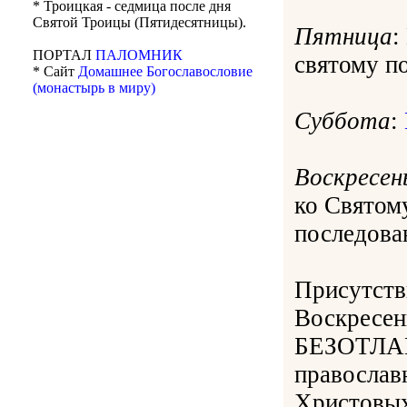
* Троицкая - седмица после дня
Святой Троицы (Пятидесятницы).
Пятница
:
ПОРТАЛ
ПАЛОМНИК
святому п
* Сайт
Домашнее Богославословие
(монастырь в миру)
Суббота
:
Воскресен
ко Свято
последован
Присутств
Воскресе
БЕЗОТЛАГ
православ
Христовых