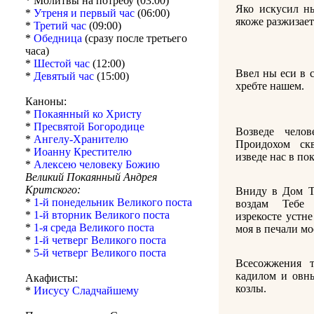
* Молитвы на потребу (03:00)
Яко искусил ны
*
Утреня и первый час
(06:00)
якоже разжизает
*
Третий час
(09:00)
*
Обедница
(сразу после третьего
часа)
*
Шестой час
(12:00)
Ввел ны еси в 
*
Девятый час
(15:00)
хребте нашем.
Каноны:
*
Покаянный ко Христу
*
Пресвятой Богородице
Возведе чело
*
Ангелу-Хранителю
Проидохом ск
*
Иоанну Крестителю
изведе нас в пок
*
Алексею человеку Божию
Великий Покаянный Андрея
Критского:
Вниду в Дом Т
*
1-й понедельник Великого поста
воздам Тебе
*
1-й вторник Великого поста
изрекосте устне
*
1-я среда Великого поста
моя в печали мо
*
1-й четверг Великого поста
*
5-й четверг Великого поста
Всесожжения т
кадилом и овны
Акафисты:
козлы.
*
Иисусу Сладчайшему