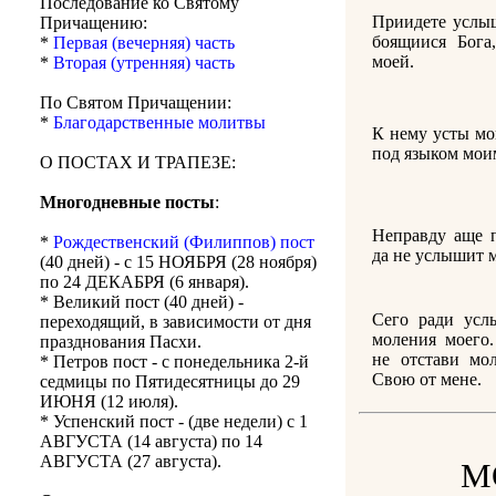
Последование ко Святому
Приидете услыш
Причащению:
боящиися Бога
*
Первая (вечерняя) часть
моей.
*
Вторая (утренняя) часть
По Святом Причащении:
*
Благодарственные молитвы
К нему усты мо
под языком мои
О ПОСТАХ И ТРАПЕЗЕ:
Многодневные посты
:
Неправду аще п
*
Рождественский (Филиппов) пост
да не услышит м
(40 дней) - с 15 НОЯБРЯ (28 ноября)
по 24 ДЕКАБРЯ (6 января).
* Великий пост (40 дней) -
Сего ради усл
переходящий, в зависимости от дня
моления моего.
празднования Пасхи.
не отстави мо
* Петров пост - с понедельника 2-й
Свою от мене.
седмицы по Пятидесятницы до 29
ИЮНЯ (12 июля).
* Успенский пост - (две недели) с 1
АВГУСТА (14 августа) по 14
АВГУСТА (27 августа).
М