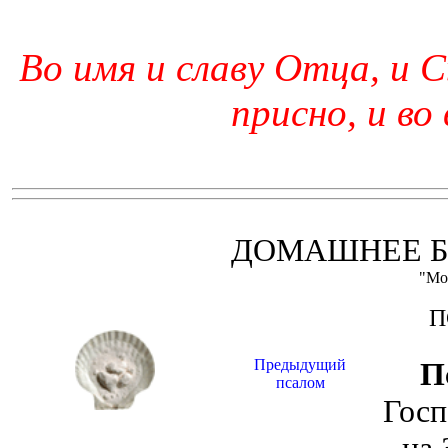
Во имя и славу Отца, и С
присно, и во
ДОМАШНЕЕ Б
"Мо
П
Предыдущий
П
псалом
Госп