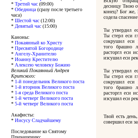
Вскую отвра
*
Третий час
(09:00)
десницу Твою о
*
Обедница
(сразу после третьего
конец? Бог же,
часа)
содела спасение
*
Шестой час
(12:00)
*
Девятый час
(15:00)
Ты утвердил е
Ты стерл еси г
Каноны:
сокрушил еси 
*
Покаянный ко Христу
того брашно 
*
Пресвятой Богородице
расторгл еси и
*
Ангелу-Хранителю
изсушил еси ре
*
Иоанну Крестителю
*
Алексею человеку Божию
Великий Покаянный Андрея
Ты утвердил е
Критского:
Ты стерл еси г
*
1-й понедельник Великого поста
сокрушил еси 
*
1-й вторник Великого поста
того брашно 
*
1-я среда Великого поста
расторгл еси и
*
1-й четверг Великого поста
изсушил еси ре
*
5-й четверг Великого поста
Акафисты:
Твой есть день
*
Иисусу Сладчайшему
совершил еси за
Последование ко Святому
Причащению: