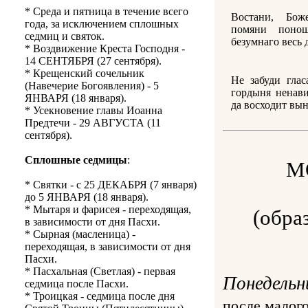
* Среда и пятница в течение всего
Востани, Бо
года, за исключением сплошных
помяни поно
седмиц и святок.
безумнаго весь 
* Воздвижение Креста Господня -
14 СЕНТЯБРЯ (27 сентября).
* Крещенский сочельник
Не забуди глас
(Навечерие Богоявления) - 5
гордыня ненав
ЯНВАРЯ (18 января).
да восходит вын
* Усекновение главы Иоанна
Предтечи - 29 АВГУСТА (11
сентября).
Сплошные седмицы
:
М
* Святки - с 25 ДЕКАБРЯ (7 января)
до 5 ЯНВАРЯ (18 января).
* Мытаря и фарисея - переходящая,
(обра
в зависимости от дня Пасхи.
* Сырная (масленица) -
переходящая, в зависимости от дня
Пасхи.
* Пасхальная (Светлая) - первая
Понедельн
седмица после Пасхи.
* Троицкая - седмица после дня
после малог