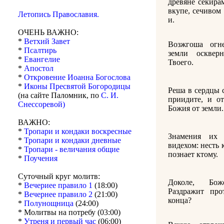
древяне секира
вкупе, сечивом
Летопись Православия.
и.
ОЧЕНЬ ВАЖНО:
*
Ветхий Завет
Возжгоша огн
*
Псалтирь
земли оскве
*
Евангелие
Твоего.
*
Апостол
*
Откровение Иоанна Богослова
*
Иконы Пресвятой Богородицы
Реша в сердцы 
(на сайте Паломник, по
С. И.
приидите, и о
Снессоревой)
Божия от земли.
ВАЖНО:
*
Тропари и кондаки воскресные
Знамения их
*
Тропари и кондаки дневные
видехом: несть 
*
Тропари - величания общие
познает ктому.
*
Поучения
Суточный круг молитв:
Доколе, Бож
*
Вечериее правило 1
(18:00)
Раздражит пр
*
Вечернее правило 2
(21:00)
конца?
*
Полунощница
(24:00)
* Молитвы на потребу (03:00)
*
Утреня и первый час
(06:00)