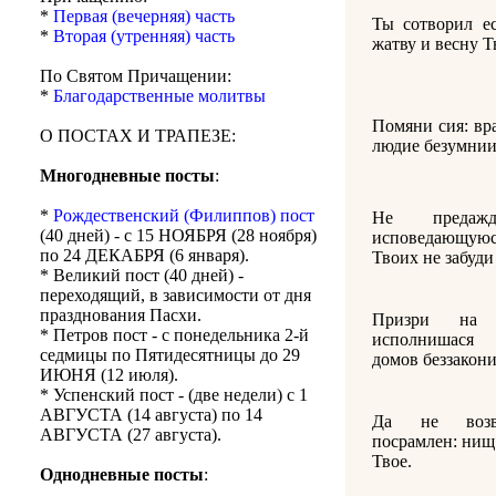
*
Первая (вечерняя) часть
Ты сотворил ес
*
Вторая (утренняя) часть
жатву и весну Ты
По Святом Причащении:
*
Благодарственные молитвы
Помяни сия: вр
О ПОСТАХ И ТРАПЕЗЕ:
людие безумнии
Многодневные посты
:
*
Рождественский (Филиппов) пост
Не предаж
(40 дней) - с 15 НОЯБРЯ (28 ноября)
исповедающую
по 24 ДЕКАБРЯ (6 января).
Твоих не забуди
* Великий пост (40 дней) -
переходящий, в зависимости от дня
празднования Пасхи.
Призри на 
* Петров пост - с понедельника 2-й
исполнишася
седмицы по Пятидесятницы до 29
домов беззакони
ИЮНЯ (12 июля).
* Успенский пост - (две недели) с 1
АВГУСТА (14 августа) по 14
Да не возвр
АВГУСТА (27 августа).
посрамлен: нищ
Твое.
Однодневные посты
: