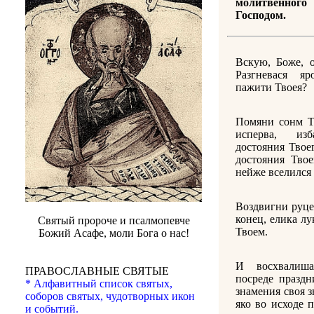
молитвенно
Господом.
Вскую, Боже, 
Разгневася я
пажити Твоея?
Помяни сонм Тв
исперва, из
достояния Твое
достояния Твое
нейже вселился 
Воздвигни руце
конец, елика лу
Святый пророче и псалмопевче
Твоем.
Божий Асафе, моли Бога о нас!
И восхвалиш
ПРАВОСЛАВНЫЕ СВЯТЫЕ
посреде праздн
* Алфавитный список святых,
знамения своя з
соборов святых, чудотворных икон
яко во исходе 
и событий.