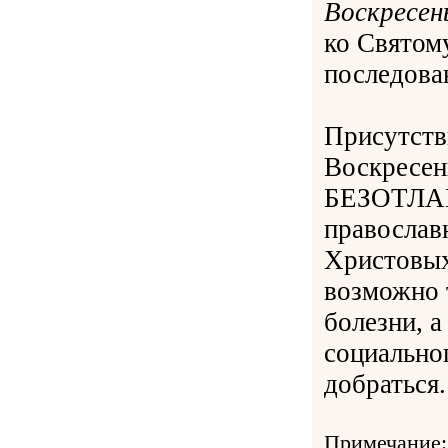
Воскресен
ко Свято
последован
Присутств
Воскресе
БЕЗОТЛАГ
православ
Христовых
возможно 
болезни, а
социальног
добраться.
Примечание: