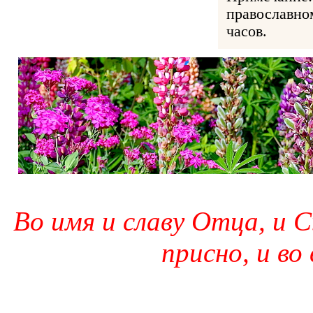
православно
часов.
Во имя и славу Отца, и С
присно, и во