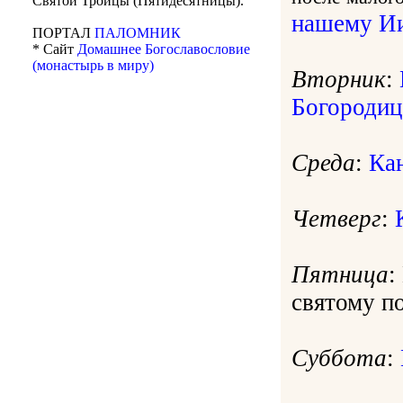
Святой Троицы (Пятидесятницы).
нашему Ии
ПОРТАЛ
ПАЛОМНИК
* Сайт
Домашнее Богославословие
(монастырь в миру)
Вторник
:
Богородиц
Среда
:
Ка
Четверг
:
Пятница
:
святому п
Суббота
: