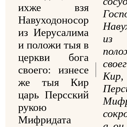
со
ихже взя
Госп
Навуходоносор
Наву
из Иерусалима
из 
и положи тыя в
поло
церкви бога
свое
своего: изнесе
Ки
же тыя Кир
Перс
царь Персский
Миф
рукою
сокр
Мифридата
а он