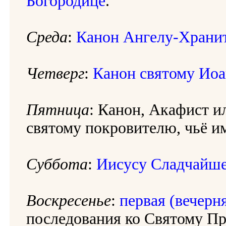
Богородице
.
Среда
:
Канон Ангелу-Храни
Четверг
:
Канон святому Иоа
Пятница
: Канон, Акафист 
святому покровителю, чьё и
Суббота
:
Иисусу Сладчайш
Воскресенье
:
первая (вечерня
последования ко Святому 