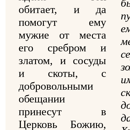
б
обитает, и да
п
помогут ему
е
мужие от места
м
его сребром и
с
златом, и сосуды
з
и скоты, с
и
добровольными
обещании
д
принесут в
д
Церковь Божию,