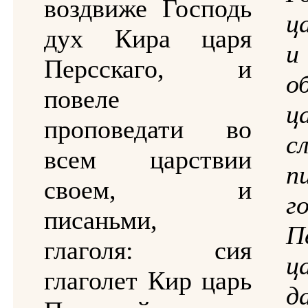
воздвиже Господь
ц
дух Кира царя
и
Персскаго, и
о
повеле
ц
проповедати во
с
всем царствии
п
своем, и
г
писаньми,
П
глаголя: сия
ц
глаголет Кир царь
д