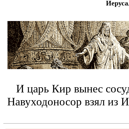
Иеруса
И царь Кир вынес сосу
Навуходоносор взял из Ие