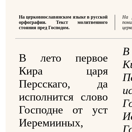
На церковнославянском языке в русской
На 
орфографии. Текст молитвенного
пони
стояния пред Господом.
церк
В
В лето первое
К
Кира царя
П
Персскаго, да
и
исполнится слово
Г
Господне от уст
И
Иеремииных,
Г