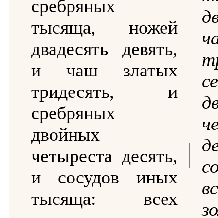
сребряных
д
тысяща, ножей
ч
двадесять девять,
т
и чаш златых
с
тридесять, и
д
сребряных
ч
двойных
д
четыреста десять,
с
и сосудов иных
в
тысяща: всех