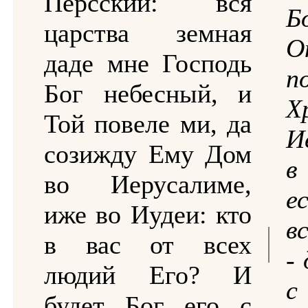
Персский: вся
Б
царства земная
О
даде мне Господь
п
Бог небесный, и
Той повеле ми, да
И
созижду Ему Дом
в
во Иерусалиме,
е
иже во Иудеи: кто
в
в вас от всех
-
людий Его? И
с
будет Бог его с