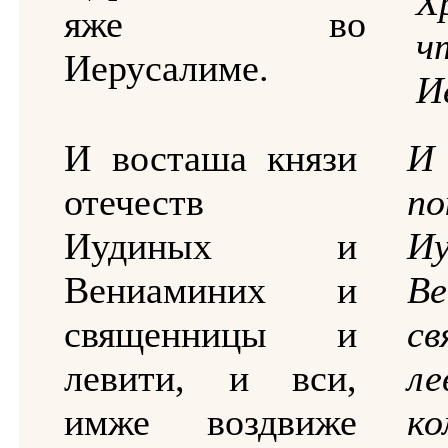
Х
яже во
Иерусалиме.
И
И восташа князи
И 
отечеств
по
Иудиных и
И
Вениаминих и
В
священницы и
с
левити, и вси,
ле
имже воздвиже
ко