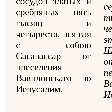
сосудов златых и
с
сребряных пять
т
тысящ и
ч
четыреста, вся взя
э
с собою
Ш
Сасавассар от
о
преселения
п
Вавилонскаго во
В
Иерусалим.
И