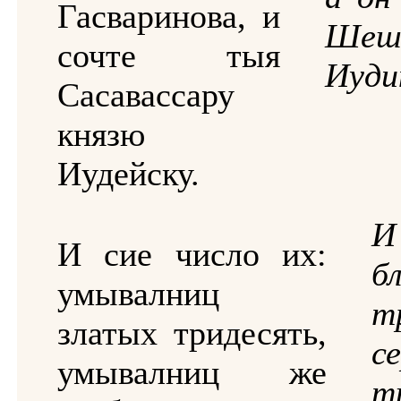
Гасваринова, и
Шеш
сочте тыя
Иуди
Сасавассару
князю
Иудейску.
И
И сие число их:
б
умывалниц
т
златых тридесять,
с
умывалниц же
т