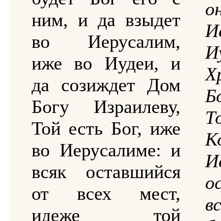
ним, и да взыдет
И
во Иерусалим,
И
иже во Иудеи, и
Х
да созиждет Дом
Б
Богу Израилеву,
Т
Той есть Бог, иже
во Иерусалиме: и
И
всяк оставшийся
о
от всех мест,
в
идеже той