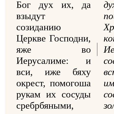
Бог дух их, да
д
взыдут
п
созиданию
Х
Церкве Господни,
к
яже во
Ие
Иерусалиме: и
с
вси, иже бяху
вс
окрест, помогоша
и
рукам их сосуды
со
сребрбяными,
з