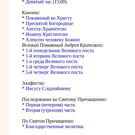
*
Девятый час
(15:00)
Каноны:
*
Покаянный ко Христу
*
Пресвятой Богородице
*
Ангелу-Хранителю
*
Иоанну Крестителю
*
Алексею человеку Божию
Великий Покаянный Андрея Критского:
*
1-й понедельник Великого поста
*
1-й вторник Великого поста
*
1-я среда Великого поста
*
1-й четверг Великого поста
*
5-й четверг Великого поста
Акафисты:
*
Иисусу Сладчайшему
Последование ко Святому Причащению:
*
Первая (вечерняя) часть
*
Вторая (утренняя) часть
По Святом Причащении:
*
Благодарственные молитвы