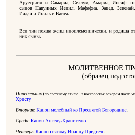
Аруесриил и Самариа, Селлум, Амариа, Иосиф: от
сынов Навуиных Иеиил, Мафафиа, Завад, Зевенай,
Иадай и Иоиль и Ванеа.
Вси тии пояша жены иноплеменнически, и родиша о
них сыны.
МОЛИТВЕННОЕ ПР
(образец подгото
Понедельник
(
по светскому стилю - в воскресенье вечером после м
Христу
.
Вторник
:
Канон молебный ко Пресвятой Богородице
.
Среда
:
Канон Ангелу-Хранителю
.
Четверг
:
Канон святому Иоанну Предтече
.