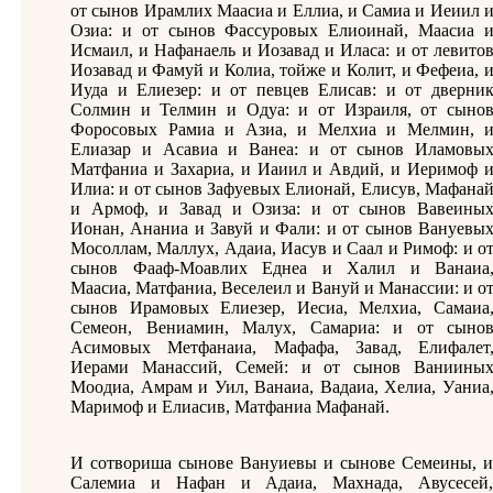
от сынов Ирамлих Маасиа и Еллиа, и Самиа и Иеиил 
Озиа: и от сынов Фассуровых Елиоинай, Маасиа 
Исмаил, и Нафанаель и Иозавад и Иласа: и от левито
Иозавад и Фамуй и Колиа, тойже и Колит, и Фефеиа, 
Иуда и Елиезер: и от певцев Елисав: и от дверни
Солмин и Телмин и Одуа: и от Израиля, от сыно
Форосовых Рамиа и Азиа, и Мелхиа и Мелмин, 
Елиазар и Асавиа и Ванеа: и от сынов Иламовы
Матфаниа и Захариа, и Иаиил и Авдий, и Иеримоф 
Илиа: и от сынов Зафуевых Елионай, Елисув, Мафана
и Армоф, и Завад и Озиза: и от сынов Вавеины
Ионан, Ананиа и Завуй и Фали: и от сынов Вануевы
Мосоллам, Маллух, Адаиа, Иасув и Саал и Римоф: и о
сынов Фааф-Моавлих Еднеа и Халил и Ванаиа
Маасиа, Матфаниа, Веселеил и Вануй и Манассии: и о
сынов Ирамовых Елиезер, Иесиа, Мелхиа, Самаиа
Семеон, Вениамин, Малух, Самариа: и от сыно
Асимовых Метфанаиа, Мафафа, Завад, Елифалет
Иерами Манассий, Семей: и от сынов Ваниины
Моодиа, Амрам и Уил, Ванаиа, Вадаиа, Хелиа, Уаниа
Маримоф и Елиасив, Матфаниа Мафанай.
И сотвориша сынове Вануиевы и сынове Семеины, и
Салемиа и Нафан и Адаиа, Махнада, Авусесей,