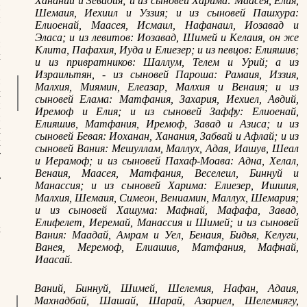
Хананий и Зевадия; и из сыновей Харима: Маасея, Елия,
и
Шемаия, Иехиил и Уззия; и из сыновей Пашхура:
и
Елиоенай, Маасея, Исмаил, Нафанаил, Иозавад и
в
Эласа; и из левитов: Иозавад, Шимей и Келаия, он же
и
Клита, Пафахия, Иуда и Елиезер; и из певцов: Елияшив;
к
и из привратников: Шаллум, Телем и Урий; а из
в
Израильтян, - из сыновей Пароша: Рамаия, Иззия,
и
Малхия, Миямин, Елеазар, Малхия и Венаия; и из
х
сыновей Елама: Матфания, Захария, Иехиел, Авдий,
и
Иремоф и Елия; и из сыновей Заффу: Елиоенай,
й
Елияшив, Матфания, Иремоф, Завад и Азиса; и из
х
сыновей Бевая: Иоханан, Ханания, Забвай и Афлай; и из
х
сыновей Вания: Мешуллам, Маллух, Адая, Иашув, Шеал
т
и Иерамоф; и из сыновей Пахаф-Моава: Адна, Хелал,
,
Венаия, Маасея, Матфания, Веселеил, Биннуй и
т
Манассия; и из сыновей Харима: Елиезер, Ишшия,
,
Малхия, Шемаия, Симеон, Вениамин, Маллух, Шемария;
в
и из сыновей Хашума: Мафнай, Мафафа, Завад,
,
Елифелет, Иеремай, Манассия и Шимей; и из сыновей
х
Вания: Маадай, Амрам и Уел, Бенаия, Бидья, Келуги,
,
Ванея, Меремоф, Елиашив, Матфания, Мафнай,
Иаасай.
Ваний, Биннуй, Шимей, Шелемия, Нафан, Адаия,
Махнадбай, Шашай, Шарай, Азариел, Шелемиягу,