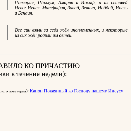
Шемария, Шаллум, Амария и Иосиф; и из сыновей
Нево: Иеиел, Матфифия, Завад, Зевина, Иаддай, Иоель
и Бенаия.
т
Все сии взяли за себя жён иноплеменных, и некоторые
из сих жён родили им детей.
АВИЛО КО ПРИЧАСТИЮ
вки в течение недели):
):
Канон Покаянный ко Господу нашему Иисусу
алого повечерия