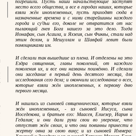
погрешили. Пусть наши начальствующие заступят
место всего общества, и все в городах наших, которые
взяли жён иноплеменных, пусть приходят сюда в
назначенные времена и с ними старейшины каждого
города и су'дьи его, доколе не отвратится от нас
пылающий гнев Бога нашего за это дело. Тогда
Ионафан, сын Асаила, и Яхзеия, сын Фиквы, стали над
этим делом, и Мешуллам и Шавфай левит были
помощниками им.
И сделали так вышедшие из плена. И отделены на это
я
Ездра священник, главы поколений, от каждого
и
поколения их, и все они названы поимённо. И сделали
а
они заседание в первый день десятого месяца, для
х
исследования сего дела; и окончили исследование о всех,
е
которые взяли жён иноплеменных, к первому дню
первого месяца.
И нашлись из сыновей священнических, которые взяли
е
жён иноплеменных, - из сыновей Иисуса, сына
а
Иоседекова, и братьев его: Маасея, Елиезер, Иарив и
и
Гедалия; и они дали руки свои во уверение, что
и
отпустят жён своих, и что они повинны принести в
и
жертву овна за свою вину; и из сыновей Иммера:
и