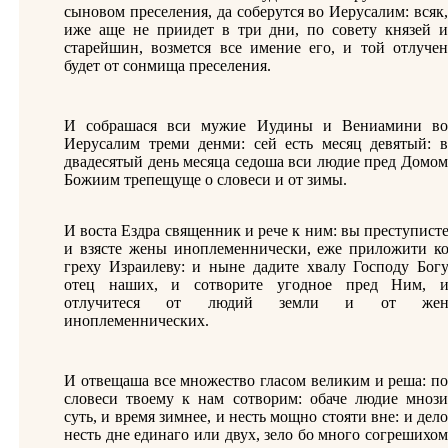
сыновом преселения, да соберутся во Иерусалим: всяк,
иже аще не приидет в три дни, по совету князей и
старейшин, возмется все имение его, и той отлучен
будет от сонмища преселения.
И собрашася вси мужие Иудины и Вениамини во
Иерусалим треми денми: сей есть месяц девятый: в
двадесятый день месяца седоша вси людие пред Домом
Божиим трепещуще о словеси и от зимы.
И воста Ездра священник и рече к ним: вы преступист
и взясте жены иноплеменнически, еже приложити к
греху Израилеву: и ныне дадите хвалу Господу Бог
отец наших, и сотворите угодное пред Ним, 
отлучитеся от людий земли и от же
иноплеменнических.
И отвещаша все множество гласом великим и реша: по
словеси твоему к нам сотворим: обаче людие мнози
суть, и время зимнее, и несть мощно стояти вне: и дело
несть дне единаго или двух, зело бо много согрешихом