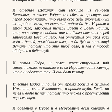
И отвечал Шехания, сын Иехиила из сыновей
Еламовых, и сказал Ездре: мы сделали преступление
перед Богом нашим, что взяли себе жён иноплеменных
из народов земли, но есть ещё надежда для Израиля в
этом деле; заключим теперь Завет с Богом нашим,
что, по совету господина моего и благоговеющих перед
заповедями Бога нашего, мы отпустим от себя всех
жён и детей, рождённых ими, - и да будет по закону!
Встань, потому что это твоё дело, и мы с тобой:
ободрись и действуй!
И встал Ездра, и велел начальствующим над
священниками, левитами и всем Израилем дать клятву,
что они сделают так. И они дали клятву.
в
И встал Ездра и пошёл от Храма Божия в жилище
:
Иоханана, сына Елияшивова, и пришёл туда. Хлеба он
и
не ел и воды не пил, потому что плакал о преступлении
переселенцев.
И объявили в Иудее и в Иерусалиме всем бывшим в