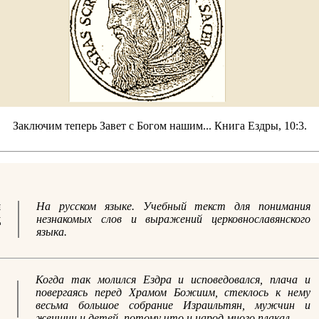
Заключим теперь Завет с Богом нашим... Книга Ездры, 10:3.
й
На русском языке. Учебный текст для понимания
д
незнакомых слов и выражений церковнославянского
языка.
Когда так молился Ездра и исповедовался, плача и
повергаясь перед Храмом Божиим, стеклось к нему
весьма большое собрание Израильтян, мужчин и
женщин и детей, потому что и народ много плакал.