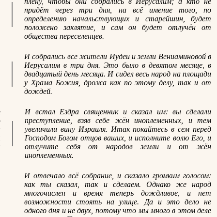
плену, чтобы они собрались в Иерусалим; а кто не
придёт через три дня, на всё имение того, по
определению начальствующих и старейшин, будет
положено заклятие, и сам он будет отлучён от
общества переселенцев.
И собрались все жители Иудеи и земли Вениаминовой в
Иерусалим в три дня. Это было в девятом месяце, в
двадцатый день месяца. И сидел весь народ на площади
у Храма Божия, дрожа как по этому делу, так и от
дождей.
е
И встал Ездра священник и сказал им: вы сделали
о
преступление, взяв себе жён иноплеменных, и тем
у
увеличили вину Израиля. Итак покайтесь в сем перед
и
Господом Богом отцов ваших, и исполните волю Его, и
н
отлучите себя от народов земли и от жён
иноплеменных.
И отвечало всё собрание, и сказало громким голосом:
как ты сказал, так и сделаем. Однако же народ
многочислен и время теперь дождливое, и нет
возможности стоять на улице. Да и это дело не
одного дня и не двух, потому что мы много в этом деле