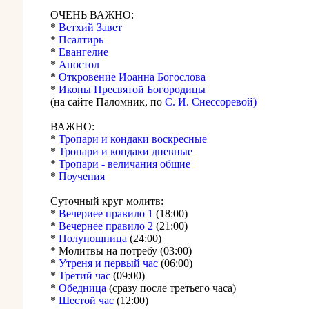
ОЧЕНЬ ВАЖНО:
*
Ветхий Завет
*
Псалтирь
*
Евангелие
*
Апостол
*
Откровение Иоанна Богослова
*
Иконы Пресвятой Богородицы
(на сайте Паломник, по
С. И. Снессоревой)
ВАЖНО:
*
Тропари и кондаки воскресные
*
Тропари и кондаки дневные
*
Тропари - величания общие
*
Поучения
Суточный круг молитв:
*
Вечериее правило 1
(18:00)
*
Вечернее правило 2
(21:00)
*
Полунощница
(24:00)
* Молитвы на потребу (03:00)
*
Утреня и первый час
(06:00)
*
Третий час
(09:00)
*
Обедница
(сразу после третьего часа)
*
Шестой час
(12:00)