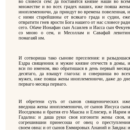
во словеси сем: да поставятся князие наши во всем
множестве и во всех градех наших, иже пояша жены
иноплеменничи, да приидут во времена повеленная, и
с ними старейшины от всякаго града и судии, еже
отвратити гнев ярости Бога нашего от нас словесе ради
сего. Обаче Ионафан сын Асаилев и Иасса сын Фекуев
со мною о сем, и Месоллам и Савафай левитин
помагаяй им.
И сотвориша тако сынове преселения: и разыдошас
Ездра священник и мужие князие отечеств в домы, 
вси по именом, яко обратишася в день первый месяц
десятаго, да взыщут глагола: и совершиша во все
мужех, иже пояша жены иноплеменничи, даже до дн
перваго месяца перваго.
И обретени суть от сынов священнических иж
введоша жены иноплеменничи, от сынов Иисуса сын
Иоседекова и братия его Маасиа и Елиезер, и Иарим 
Гадалиа: и даша руки своя изгонити жены своя, 
согрешившии принесоша от овец о преступлени
своем овна: и от сынов Еммировых Ананий и Завдиа: 