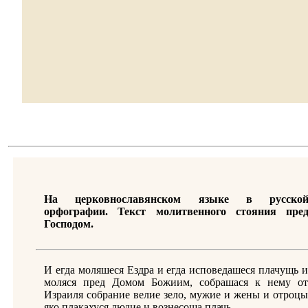
На церковнославянском языке в русско
орфографии. Текст молитвенного стояния пре
Господом.
И егда моляшеся Ездра и егда исповедашеся плачущь и
моляся пред Домом Божиим, собрашася к нему от
Израиля собрание велие зело, мужие и жены и отроцы
яко плакахуся людие и вознесоша плачь.