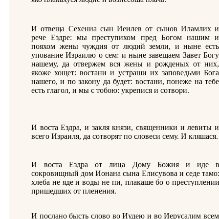
И отвеща Сехениа сын Иеилев от сынов Иламлих и
рече Ездре: мы преступихом пред Богом нашим и
пояхом жены чуждия от людий земли, и ныне есть
упование Израилю о сем: и ныне завещаем Завет Богу
нашему, да отвержем вся жены и рожденых от них,
якоже хощет: востани и устраши их заповедьми Бога
нашего, и по закону да будет: востани, понеже на тебе
есть глагол, и мы с тобою: укрепися и сотвори.
И воста Ездра, и закля князи, священники и левиты и
всего Израиля, да сотворят по словеси сему. И кляшася.
И воста Ездра от лица Дому Божия и иде 
сокровищный дом Ионана сына Елисувова и седе тамо
хлеба не яде и воды не пи, плакаше бо о преступлени
пришедших от пленения.
И послано бысть слово во Иудею и во Иерусалим всем