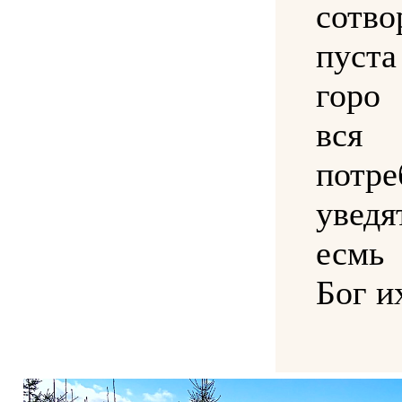
сотв
пуст
горо
вся
потр
уведя
есмь
Бог и