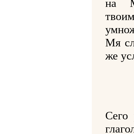
на 
тво
умно
Мя сл
же ус
Сего 
глаго