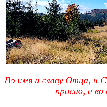
Во имя и славу Отца, и С
присно, и во