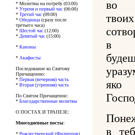
во 
* Молитвы на потребу (03:00)
*
Утреня и первый час
(06:00)
*
Третий час
(09:00)
твои
*
Обедница
(сразу после
третьего часа)
сотв
*
Шестой час
(12:00)
*
Девятый час
(15:00)
в п
*
Каноны
буд
*
Акафисты
уразу
Последование ко Святому
Причащению:
*
Первая (вечерняя) часть
яко 
*
Вторая (утренняя) часть
Госпо
По Святом Причащении:
*
Благодарственные молитвы
О ПОСТАХ И ТРАПЕЗЕ:
Поне
Многодневные посты
:
в те
*
Рождественский (Филиппов)