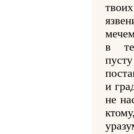
твоих
язвен
мечем
в те
пусту
поста
и гра
не на
кто
уразу