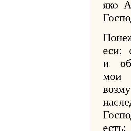
яко А
Госпо
Поне
еси: 
и об
мои 
воз
насл
Госп
есть: