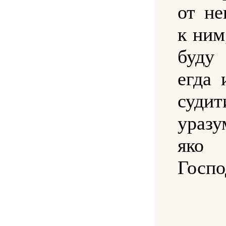
от не
к ним
буду
егда 
суд
уразу
яко 
Госпо