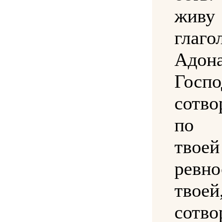
жи
глаго
Адон
Гос
сотв
по 
тво
ревно
тво
сотв