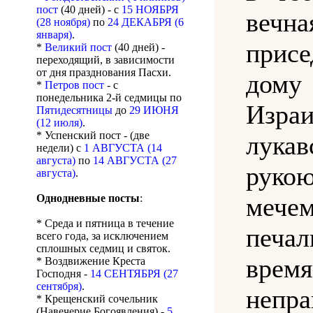
пост
(40 дней) - с
15 НОЯБРЯ
веч
(28 ноября)
по
24 ДЕКАБРЯ (6
января)
.
прис
*
Великий пост
(40 дней) -
переходящий, в зависимости
от дня празднования Пасхи.
дому
*
Петров пост
- с
понедельника 2-й седмицы по
Израи
Пятидесятницы
до
29 ИЮНЯ
(12 июля)
.
* Успенский пост - (две
лукав
недели) с
1 АВГУСТА (14
августа)
по
14 АВГУСТА (27
рукою
августа)
.
Однодневные посты
:
мечем
* Среда и пятница в течение
печал
всего года, за исключением
сплошных седмиц и святок.
время
* Воздвижение Креста
Господня -
14 СЕНТЯБРЯ (27
сентября)
.
непр
* Крещенский сочельник
(Навечерие Богоявления) -
5