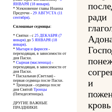
после
ЯНВАРЯ (18 января)
.
* Усекновение главы Иоанна
Предтечи -
29 АВГУСТА (11
ради
сентября)
.
глаго
Сплошные седмицы
:
* Святки - с
25 ДЕКАБРЯ (7
Адон
января)
до
5 ЯНВАРЯ (18
января)
.
Госпо
*
Мытаря и фарисея
-
переходящая, в зависимости от
дня Пасхи.
понеж
*
Сырная (масленица)
-
переходящая, в зависимости от
согре
дня Пасхи.
* Пасхальная (Светлая) -
и 
первая седмица после Пасхи.
* Троицкая - седмица после
дня Святой
Троицы
поже
(Пятидесятницы).
кровь
ДРУГИЕ ВАЖНЫЕ
ПРАЗДНИКИ: