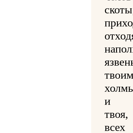
ско
прихо
отход
напо
язве
твои
холм
и д
твоя
всех