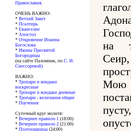
Православия.
глаго
ОЧЕНЬ ВАЖНО:
Адон
*
Ветхий Завет
*
Псалтирь
*
Евангелие
Госпо
*
Апостол
*
Откровение Иоанна
на т
Богослова
*
Иконы Пресвятой
Се
Богородицы
(на сайте Паломник, по
С. И.
Снессоревой)
прос
ВАЖНО:
Мою 
*
Тропари и кондаки
воскресные
*
Тропари и кондаки дневные
пост
*
Тропари - величания общие
*
Поучения
пус
Суточный круг молитв:
*
Вечернее правило 1
(18:00)
опус
*
Вечернее правило 2
(21:00)
*
Полунощница
(24:00)