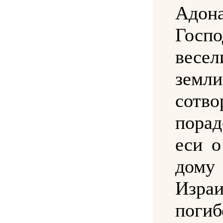
Адон
Госп
весе
земли
сотво
порад
еси о
дому
Израи
поги