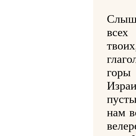
Слыш
всех
тво
глаго
горы
Изра
пус
нам в
велер