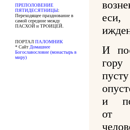
возне
ПРЕПОЛОВЕНИЕ
ПЯТИДЕСЯТНИЦЫ
:
еси,
Переходящее празднование в
самой середине между
ПАСХОЙ и ТРОИЦЕЙ.
ижден
ПОРТАЛ
ПАЛОМНИК
И по
* Сайт
Домашнее
Богославословие (монастырь в
миру)
гору
пус
опуст
и по
от
чело