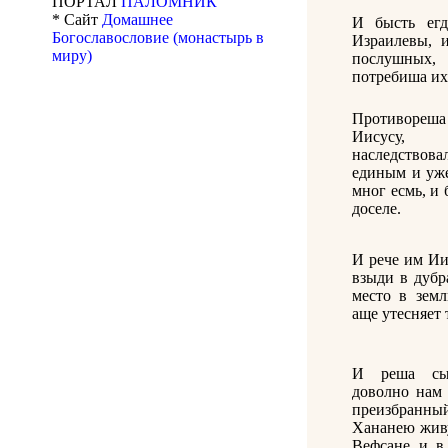
ПОРТАЛ
ПАЛОМНИК
* Сайт
Домашнее
И бысть егд
Богославословие (монастырь в
Израилевы, 
миру)
послушных,
потребиша их
Противореша
Иисусу, 
наследство
единым и уж
мног есмь, и 
доселе.
И рече им Ии
взыди в дубр
место в земл
аще утесняет 
И реша сы
доволно нам
преизбранн
Хананею жив
Вефсане и в