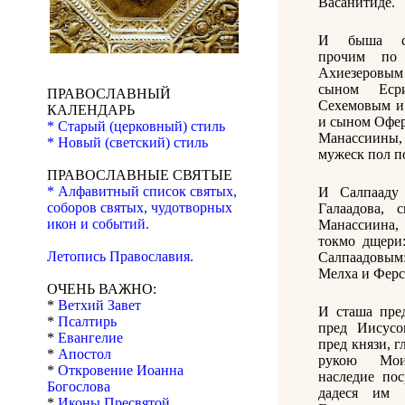
Васанитиде.
И быша с
прочим по
Ахиезеровым
сыном Еср
ПРАВОСЛАВНЫЙ
Сехемовым и
КАЛЕНДАРЬ
и сыном Офер
* Старый (церковный) стиль
Манассиин
* Новый (светский) стиль
мужеск пол п
ПРАВОСЛАВНЫЕ СВЯТЫЕ
* Алфавитный список святых,
И Салпааду
соборов святых, чудотворных
Галаадова, 
икон и событий.
Манассиина
токмо дщери
Летопись Православия.
Салпаадовым:
Мелха и Ферс
ОЧЕНЬ ВАЖНО:
*
Ветхий Завет
И сташа пре
*
Псалтирь
пред Иисус
*
Евангелие
пред князи, г
*
Апостол
рукою Мои
*
Откровение Иоанна
наследие пос
Богослова
дадеся им 
*
Иконы Пресвятой