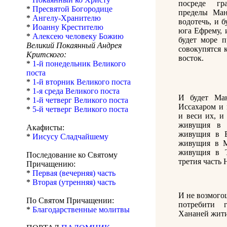
посреде гр
*
Пресвятой Богородице
пределы Ман
*
Ангелу-Хранителю
водотечь, и б
*
Иоанну Крестителю
юга Ефрему, 
*
Алексею человеку Божию
будет море 
Великий Покаянный Андрея
совокупятся к
Критского:
восток.
*
1-й понедельник Великого
поста
*
1-й вторник Великого поста
*
1-я среда Великого поста
И будет Ма
*
1-й четверг Великого поста
Иссахаром и
*
5-й четверг Великого поста
и веси их, и
живущия в 
Акафисты:
живущия в Е
*
Иисусу Сладчайшему
живущия в М
живущия в Т
Последование ко Святому
третия часть 
Причащению:
*
Первая (вечерняя) часть
*
Вторая (утренняя) часть
И не возмог
По Святом Причащении:
потребити 
*
Благодарственные молитвы
Хананей жити