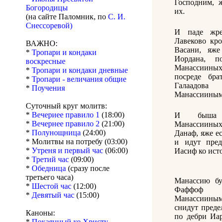
Господним, 
Богородицы
их.
(на сайте Паломник, по
С. И.
Снессоревой)
И паде жре
Лавеково кр
ВАЖНО:
Васани, яже
*
Тропари и кондаки
Иордана, п
воскресные
Манассиины
*
Тропари и кондаки дневные
посреде бра
*
Тропари - величания общие
Галаадо
*
Поучения
Манассииным
Суточный круг молитв:
*
Вечериее правило 1
(18:00)
И быша 
*
Вечернее правило 2
(21:00)
Манассииных
*
Полунощница
(24:00)
Данаф, яже е
* Молитвы на потребу (03:00)
и идут пре
*
Утреня и первый час
(06:00)
Иасиф ко ист
*
Третий час
(09:00)
*
Обедница
(сразу после
третьего часа)
Манассию бу
*
Шестой час
(12:00)
Фаффоф
*
Девятый час
(15:00)
Манассииным
снидут преде
Каноны:
по дебри Иа
*
Покаянный ко Христу