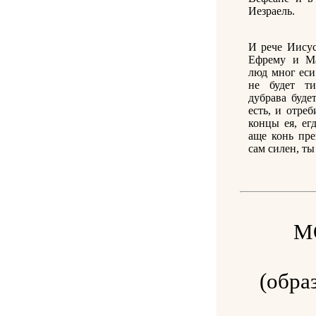
Иезраель.
И рече Иису
Ефрему и Ма
люд мног еси
не будет т
дубрава буде
есть, и отреб
концы ея, ег
аще конь пре
сам силен, ты
М
(обра