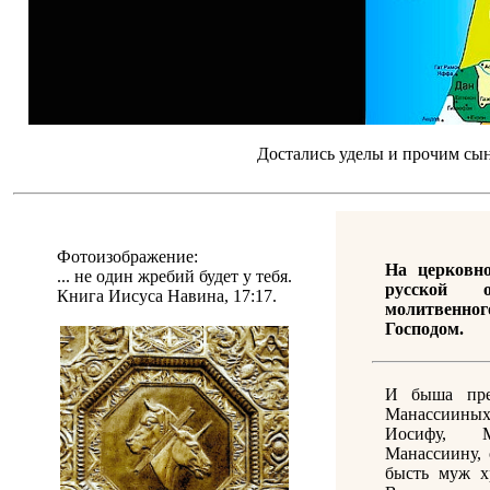
Достались уделы и прочим сын
Фотоизображение:
На церковн
... не один жребий будет у тебя.
русской о
Книга Иисуса Навина, 17:17.
молитвенн
Господом.
И быша пре
Манассиины
Иосифу, М
Манассиину, 
бысть муж х