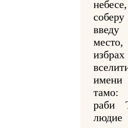
небесе
собер
введ
мест
избрах
вселит
имени
тамо:
раби 
людие