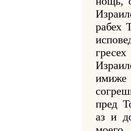
нощь, 
Израил
рабех 
испове
гресе
Израил
имиже
согреш
пред Т
аз и д
моего