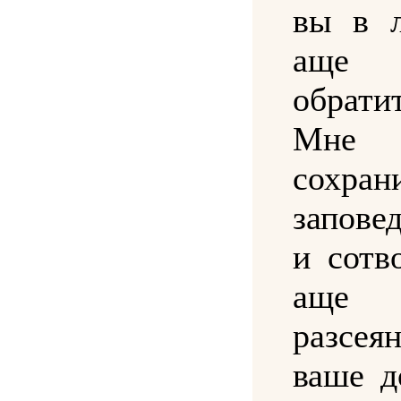
вы в 
аще
обрати
Мн
сохран
запов
и сотв
аще 
разсея
ваше д