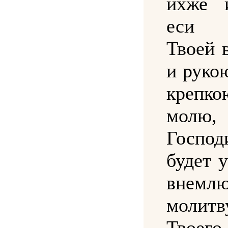
ихже 
еси 
Твоей 
и руко
крепко
молю,
Госпо
будет 
внемл
молит
Твоег