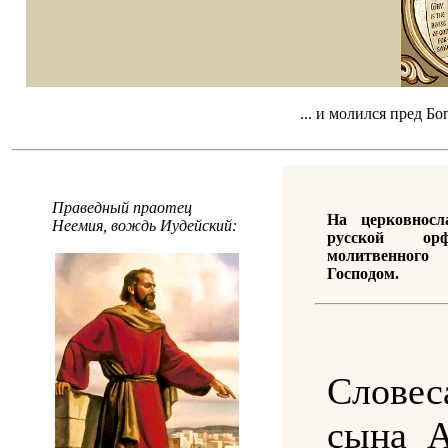
... и молился пред Б
Праведный праотец
На церковносл
Неемия, вождь Иудейский:
русской орф
молитвенног
Господом.
Словес
сына А