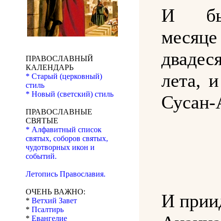
И бы
месяце
двадес
ПРАВОСЛАВНЫЙ
КАЛЕНДАРЬ
лета, и
* Старый (церковный)
стиль
* Новый (светский) стиль
Сусан-
ПРАВОСЛАВНЫЕ
СВЯТЫЕ
* Алфавитный список
святых, соборов святых,
чудотворных икон и
событий.
Летопись Православия.
ОЧЕНЬ ВАЖНО:
И прии
*
Ветхий Завет
*
Псалтирь
*
Евангелие