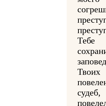
согреш
престу
престу
Тебе
сохран
запове
Тво
повел
суде
повел