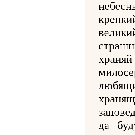
небесн
крепки
вели
страшн
храняй
милосе
любящ
храня
запове
да бу