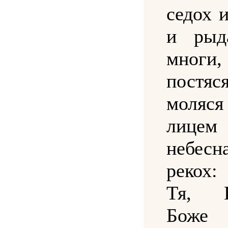
седох 
и рыд
многи
пост
моляс
лице
небес
рекох
Тя, Г
Боже