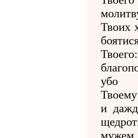
молитв
Твоих 
боятис
Твое
благоп
убо
Твоему
и дажд
щедро
мужем