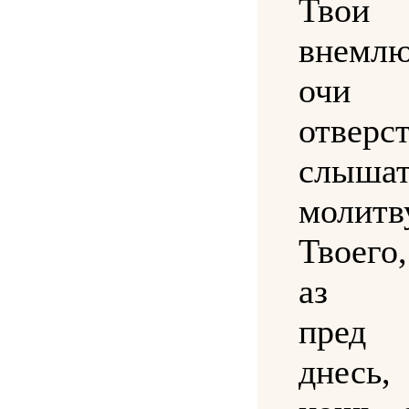
Твои
внем
очи
отверс
слыша
молит
Твоег
аз м
пред
днесь,