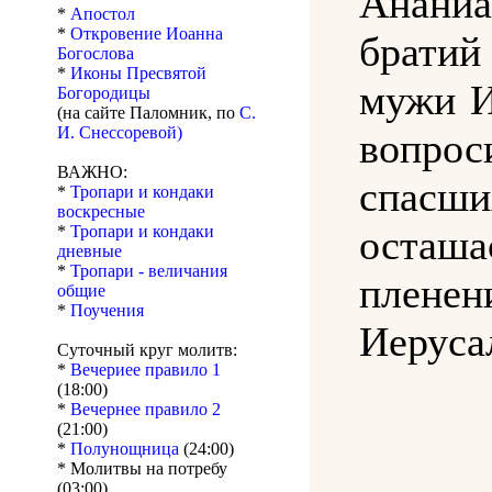
Ананиа
*
Апостол
*
Откровение Иоанна
брати
Богослова
*
Иконы Пресвятой
мужи И
Богородицы
(на сайте Паломник, по
С.
И. Снессоревой)
вопро
ВАЖНО:
спасши
*
Тропари и кондаки
воскресные
оста
*
Тропари и кондаки
дневные
*
Тропари - величания
плене
общие
*
Поучения
Иеруса
Суточный круг молитв:
*
Вечериее правило 1
(18:00)
*
Вечернее правило 2
(21:00)
*
Полунощница
(24:00)
* Молитвы на потребу
(03:00)