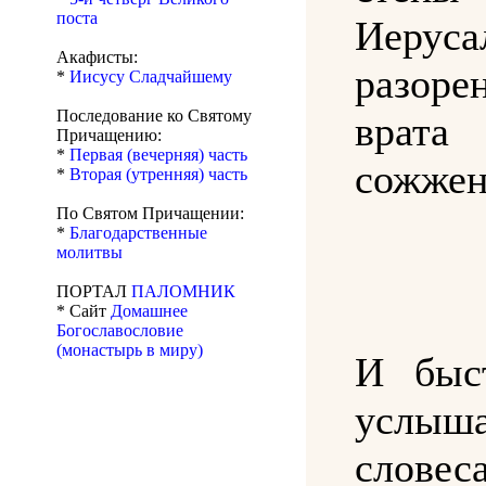
поста
Иеруса
Акафисты:
разо
*
Иисусу Сладчайшему
Последование ко Святому
врат
Причащению:
*
Первая (вечерняя) часть
сожжен
*
Вторая (утренняя) часть
По Святом Причащении:
*
Благодарственные
молитвы
ПОРТАЛ
ПАЛОМНИК
* Сайт
Домашнее
Богославословие
(монастырь в миру)
И быс
услыш
слове