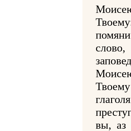
Моисе
Твоему
помя
слов
запове
Моисе
Твоему
глаго
престу
вы, аз