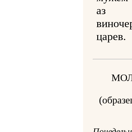
аз
виноче
царев.
МОЛ
(образе
Понедельн