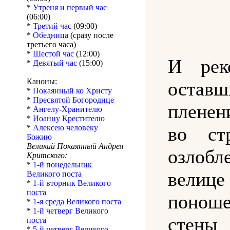
*
Утреня и первый час
(06:00)
*
Третий час
(09:00)
*
Обедница
(сразу после
третьего часа)
*
Шестой час
(12:00)
И рек
*
Девятый час
(15:00)
Каноны:
остав
*
Покаянный ко Христу
*
Пресвятой Богородице
плене
*
Ангелу-Хранителю
*
Иоанну Крестителю
во ст
*
Алексею человеку
Божию
Великий Покаянный Андрея
озлобл
Критского:
*
1-й понедельник
вели
Великого поста
*
1-й вторник Великого
поста
понош
*
1-я среда Великого поста
*
1-й четверг Великого
стены
поста
*
5-й четверг Великого