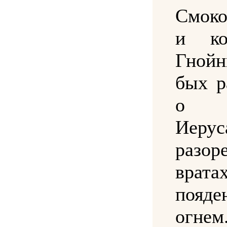
Смоко
и ко
Гно
бых р
о 
Иерус
разор
вра
пояде
огнем