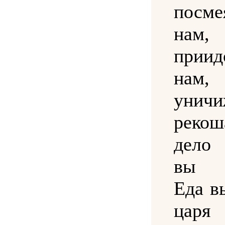
посме
на
при
на
унич
реко
дело 
вы т
Еда в
царя