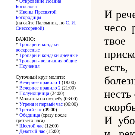
*
Откровение Иоанна
Богослова
И реч
*
Иконы Пресвятой
Богородицы
(на сайте Паломник, по
С. И.
чесо 
Снессоревой)
твое
ВАЖНО:
*
Тропари и кондаки
воскресные
приск
*
Тропари и кондаки дневные
*
Тропари - величания общие
есть
*
Поучения
боле
Суточный круг молитв:
*
Вечериее правило 1
(18:00)
*
Вечернее правило 2
(21:00)
несть 
*
Полунощница
(24:00)
* Молитвы на потребу (03:00)
скорб
*
Утреня и первый час
(06:00)
*
Третий час
(09:00)
*
Обедница
(сразу после
И убо
третьего часа)
*
Шестой час
(12:00)
и рек
*
Девятый час
(15:00)