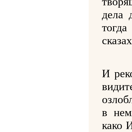
творя
дела 
тог
сказах
И рек
видит
озлоб
в нем
како 