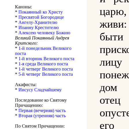
Каноны:
царю,
*
Покаянный ко Христу
*
Пресвятой Богородице
живи:
*
Ангелу-Хранителю
*
Иоанну Крестителю
*
Алексею человеку Божию
быти
Великий Покаянный Андрея
Критского:
приск
*
1-й понедельник Великого
поста
лицу
*
1-й вторник Великого поста
*
1-я среда Великого поста
*
1-й четверг Великого поста
поне
*
5-й четверг Великого поста
дом
Акафисты:
*
Иисусу Сладчайшему
оте
Последование ко Святому
Причащению:
опуст
*
Первая (вечерняя) часть
*
Вторая (утренняя) часть
его 
По Святом Причащении: