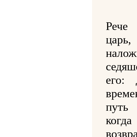
Реч
ца
налож
седя
его: 
време
путь
когда
возвр