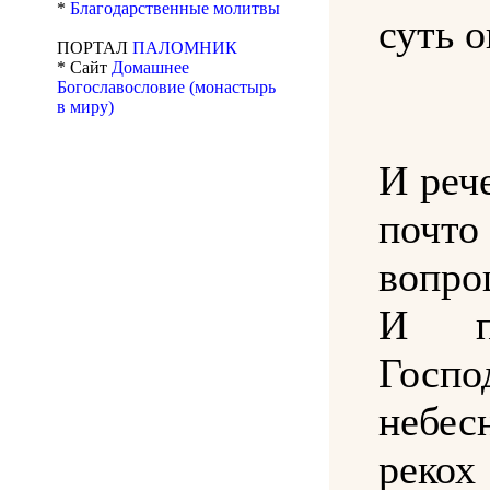
*
Благодарственные молитвы
суть о
ПОРТАЛ
ПАЛОМНИК
* Сайт
Домашнее
Богославословие (монастырь
в миру)
И реч
почто
вопро
И по
Госп
небе
рекох