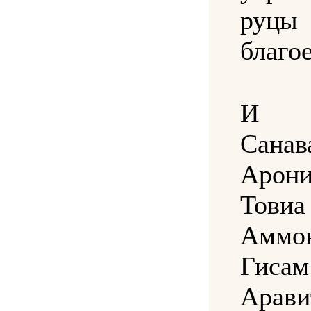
руц
благое
И у
Санав
Аро
Тов
Аммо
Гисам
Арав