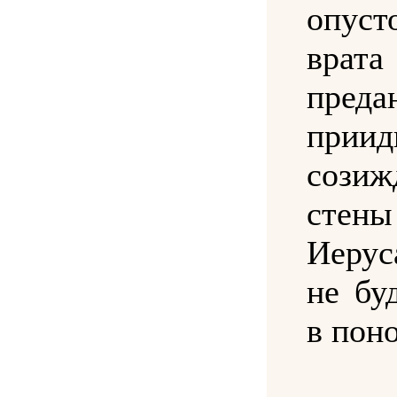
опус
вра
преда
прии
созиж
стены
Иерус
не бу
в пон