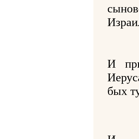
сынов
Израи
И пр
Иеру
бых ту