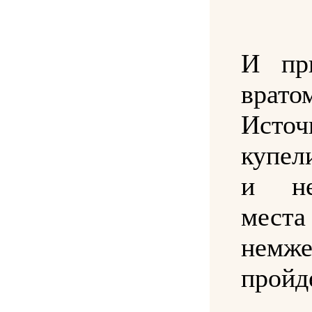
И пр
врато
Источ
купел
и н
места
немже
пройд