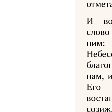
отмет
И во
слово
ним
Небе
благо
нам, 
Его 
вос
созиж