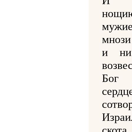
И в
нощ
муж
мнози
и ни
возве
Бог
сер
сотв
Изра
скота