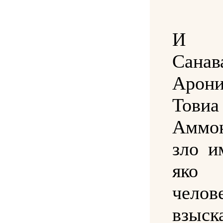
И у
Санав
Аро
Тов
Аммо
зло и
яко
челов
взыск