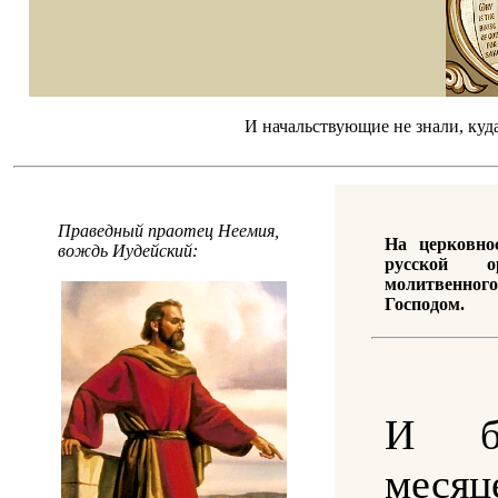
И начальствующие не знали, куда 
Праведный праотец Неемия,
На церковно
вождь Иудейский:
русской о
молитвенн
Господом.
И б
месяц