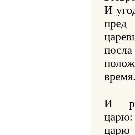
И уго
пре
цар
посл
поло
время
И ре
царю:
царю