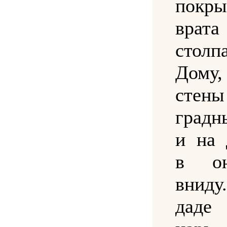
покры
врата
столп
Дому,
стены
градн
и на 
в он
внид
даде