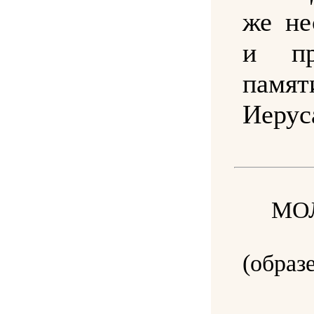
же не
и п
пам
Иерус
МО
(образ