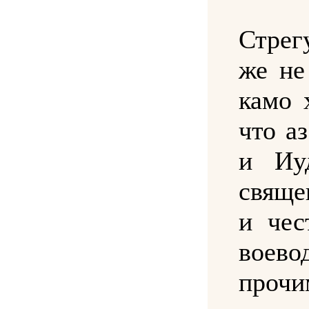
Стрег
же не
камо 
что а
и Иу
свяще
и че
воев
прочи