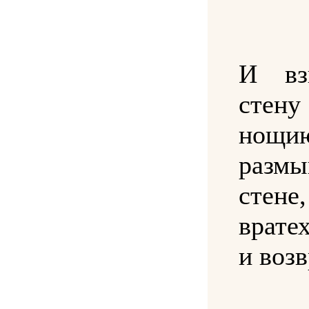
И вз
стен
нощ
разм
стене
врате
и возв