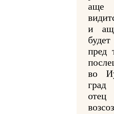
аще
видит
и ащ
будет
пред 
посл
во И
град
отец
возсо