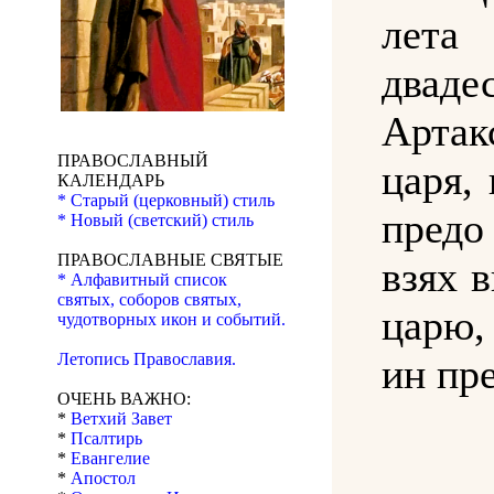
лета
дваде
Артак
ПРАВОСЛАВНЫЙ
царя,
КАЛЕНДАРЬ
* Старый (церковный) стиль
предо
* Новый (светский) стиль
ПРАВОСЛАВНЫЕ СВЯТЫЕ
взях 
* Алфавитный список
святых, соборов святых,
царю,
чудотворных икон и событий.
Летопись Православия.
ин пр
ОЧЕНЬ ВАЖНО:
*
Ветхий Завет
*
Псалтирь
*
Евангелие
*
Апостол