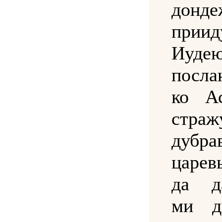
донде
приид
Иуде
посла
ко А
страж
дубра
царев
да д
ми д