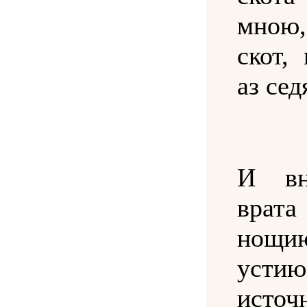
мною
скот,
аз сед
И вн
врат
нощ
устию
источ