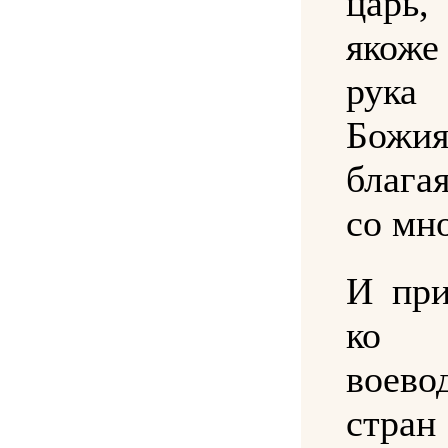
царь,
якоже
рука
Божи
блага
со мн
И при
ко
воево
стра