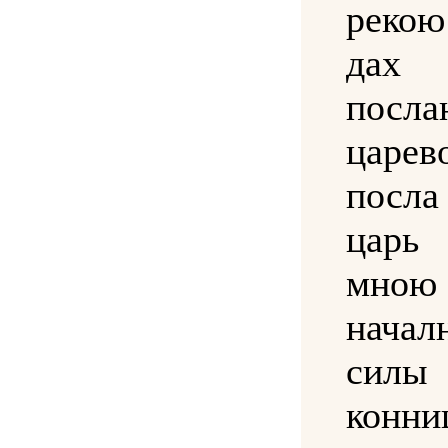
рек
дах
посла
царев
посл
цар
мною
начал
сил
конни