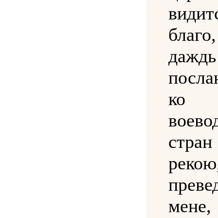
видит
благо,
даждь
посла
ко
воево
стра
рекою
преве
мене,