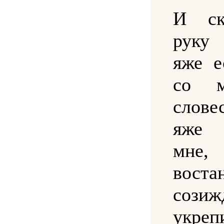
И ск
руку
яже е
со 
слове
яже 
мне, 
вос
сози
укреп