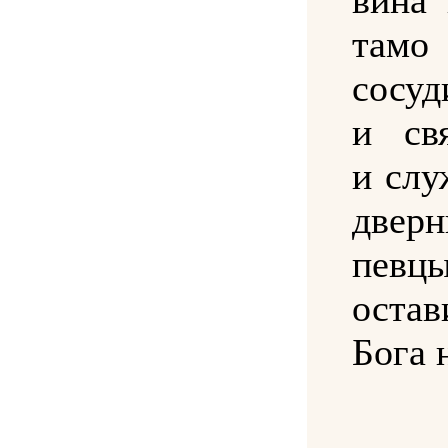
там
сосуд
и св
и слу
две
певц
оста
Бога 