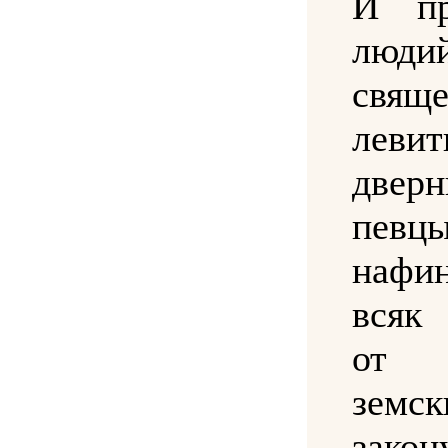
И пр
людий
свящ
левит
дверн
певцы
наф
всяк
от 
зем
зако