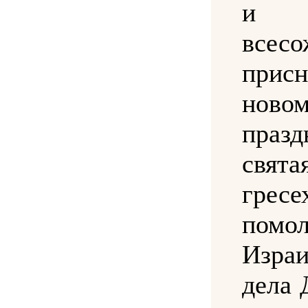
и
всес
присн
новом
празд
свята
гресе
помо
Изра
дела 