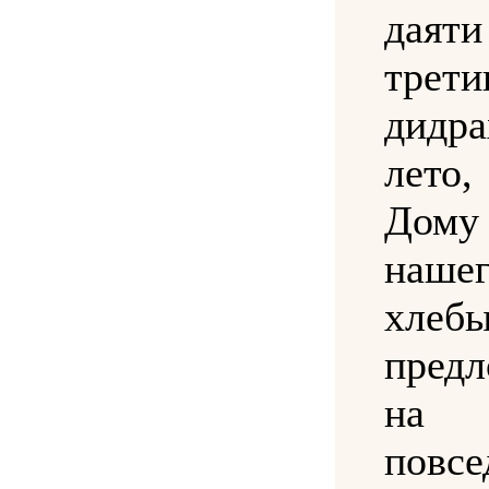
дая
трет
дидр
лето
Дом
наш
хлеб
пред
на 
повсе