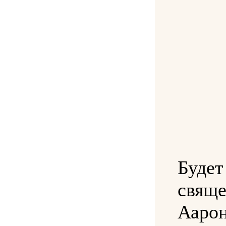
Буд
свящ
Аар