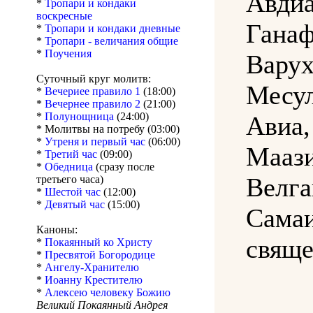
Авдиа
*
Тропари и кондаки
воскресные
Ганаф
*
Тропари и кондаки дневные
*
Тропари - величания общие
*
Поучения
Варух
Суточный круг молитв:
Месу
*
Вечериее правило 1
(18:00)
*
Вечернее правило 2
(21:00)
*
Полунощница
(24:00)
Авиа
* Молитвы на потребу (03:00)
*
Утреня и первый час
(06:00)
Маази
*
Третий час
(09:00)
*
Обедница
(сразу после
Велга
третьего часа)
*
Шестой час
(12:00)
*
Девятый час
(15:00)
Сама
Каноны:
свящ
*
Покаянный ко Христу
*
Пресвятой Богородице
*
Ангелу-Хранителю
*
Иоанну Крестителю
*
Алексею человеку Божию
Великий Покаянный Андрея