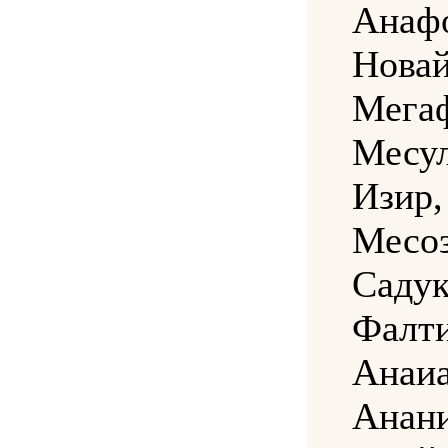
Анаф
Новай
Мега
Месу
Изир,
Месоз
Садук
Фалт
Анаи
Анан