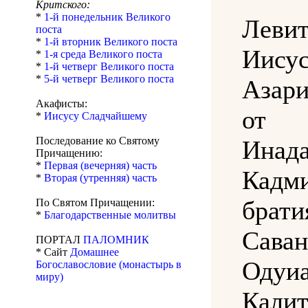
Критского:
*
1-й понедельник Великого
Лев
поста
*
1-й вторник Великого поста
Иис
*
1-я среда Великого поста
*
1-й четверг Великого поста
*
5-й четверг Великого поста
Азари
Акафисты:
от
*
Иисусу Сладчайшему
Последование ко Святому
Инада
Причащению:
*
Первая (вечерняя) часть
Кад
*
Вторая (утренняя) часть
бра
По Святом Причащении:
*
Благодарственные молитвы
Саван
ПОРТАЛ
ПАЛОМНИК
* Сайт
Домашнее
Одуиа
Богославословие (монастырь в
миру)
Калит