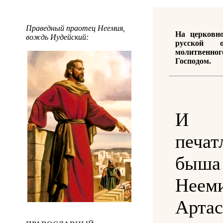
Праведный праотец Неемия,
На церковн
вождь Иудейский:
русской о
молитвенн
Господом.
И
печа
быш
Неем
Арта