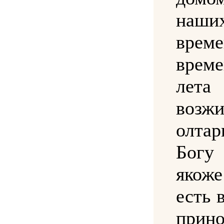
наш
вре
врем
лета
возж
олтар
Богу
якож
есть в
прин