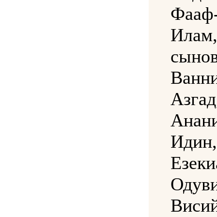
Фааф
Илам
сыно
Ванн
Азга
Анани
Идин
Езек
Одув
Виси