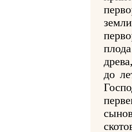
перво
земл
перво
плод
древа
до ле
Госп
перв
сыно
скот