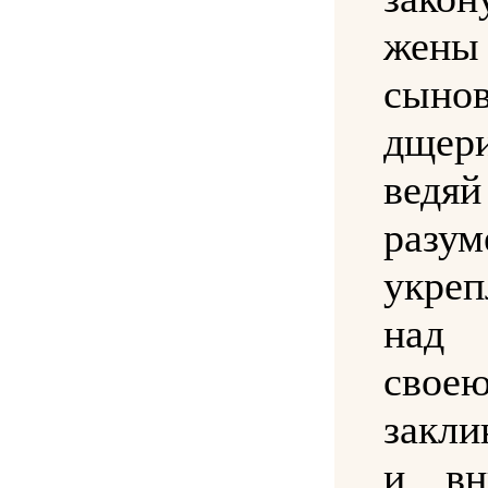
жен
сын
дщери
ве
разум
укреп
над 
сво
закл
и вн