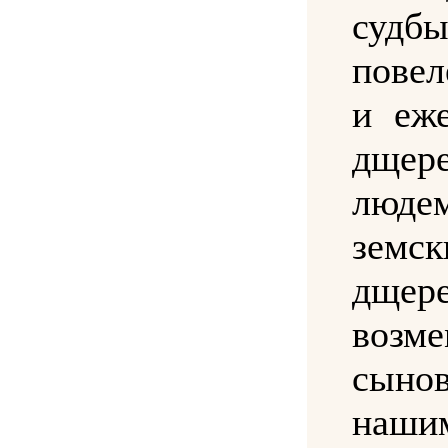
судб
повел
и еж
дщер
люде
зем
дщер
возм
сыно
наши