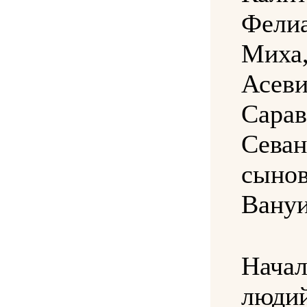
Фели
Миха
Асеви
Сарав
Севан
сыно
Вануи
Нача
люди