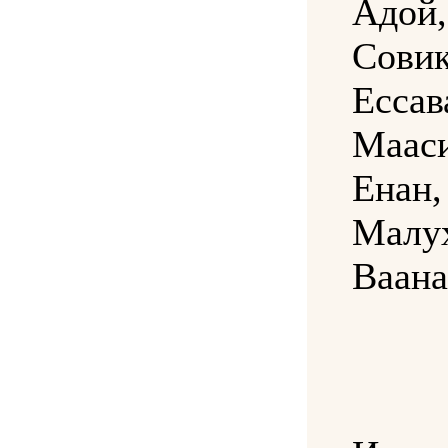
Адой
Сови
Ессав
Маас
Енан
Малу
Ваана