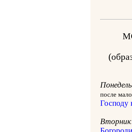
М
(обра
Понедель
после мало
Господу 
Вторник
Богороди