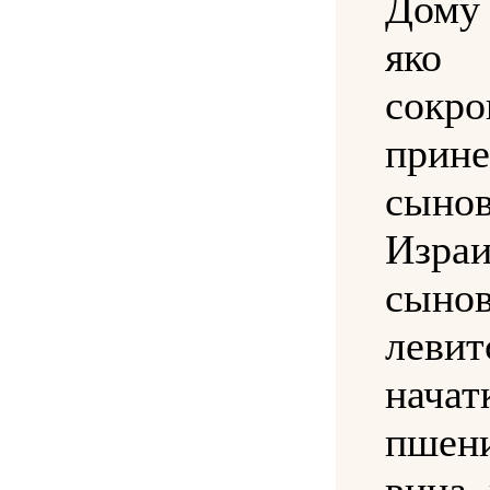
Дому
я
сокр
прине
сыно
Изра
сыно
левит
начат
пше
вина 