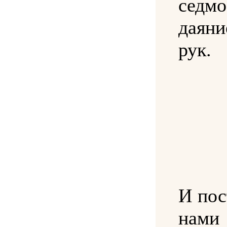
сед
даян
рук.
И пос
нами