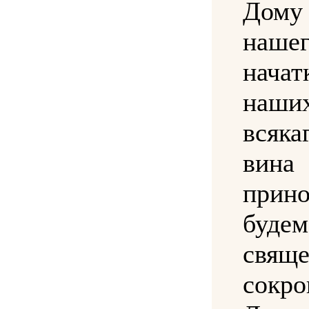
Дом
наш
нача
наши
всяка
вина
прин
будем
свящ
сокр