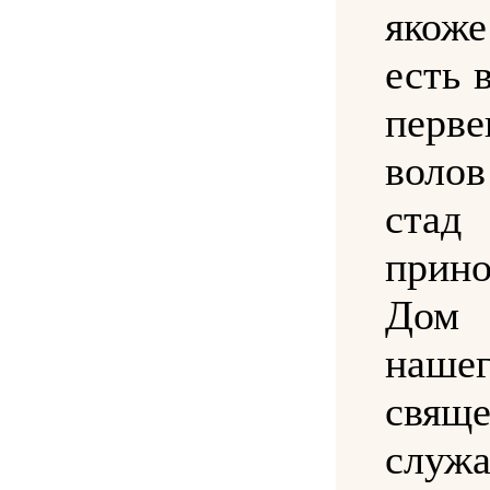
якож
есть в
перв
воло
ста
прин
Дом
нашег
свящ
слу