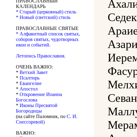
Аха
ПРАВОСЛАВНЫЙ
КАЛЕНДАРЬ
* Старый (церковный) стиль
Седе
* Новый (светский) стиль
Ара
ПРАВОСЛАВНЫЕ СВЯТЫЕ
* Алфавитный список святых,
соборов святых, чудотворных
Аза
икон и событий.
Иерем
Летопись Православия.
ОЧЕНЬ ВАЖНО:
Фасур
*
Ветхий Завет
*
Псалтирь
Мелхи
*
Евангелие
*
Апостол
Севан
*
Откровение Иоанна
Богослова
*
Иконы Пресвятой
Малл
Богородицы
(на сайте Паломник, по
С. И.
Мера
Снессоревой)
ВАЖНО: