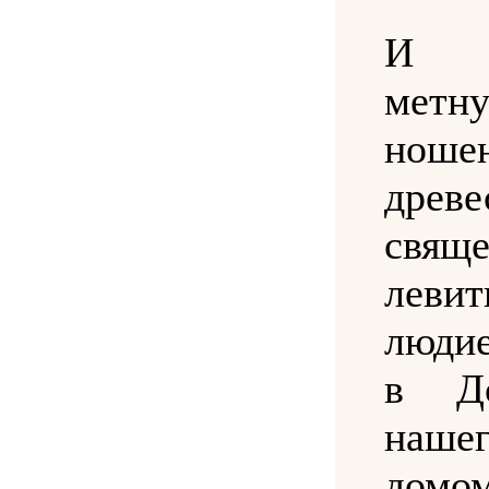
И ж
мет
ноше
древе
свящ
лев
люди
в Д
наш
домом