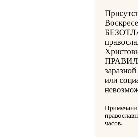
Присутст
Воскрес
БЕЗОТЛ
правосла
Христовы
ПРАВИЛА 
заразной
или соци
невозмож
Примечание
православн
часов.