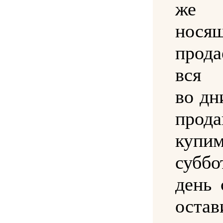
же 
нося
прод
вся 
во дн
прод
купим
субб
день 
оста