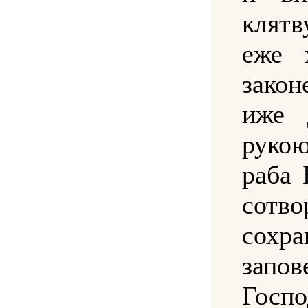
клятву
еже 
зако
иже 
руко
раба 
сот
сохр
запов
Гос