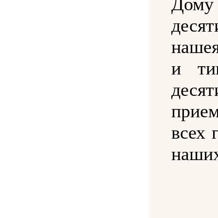
Дому
десят
нашея
и ти
десят
прие
всех 
наших