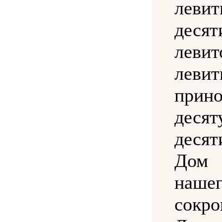
лев
десят
лев
леви
прин
деся
дес
Дом
наш
сокр