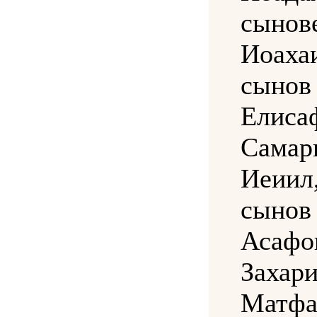
сынов
Иоаха
сынов
Елиса
Сам
Иеии
сынов
Асафо
Зах
Матфа