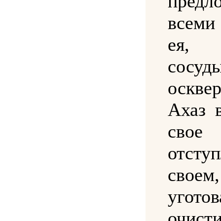
предл
всем
ея,
сосу
оскве
Ахаз 
св
отсту
своем,
угот
очис