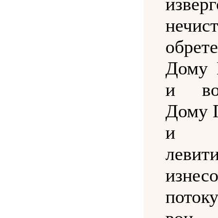
извер
нечист
обрет
Дому 
и во
Дому 
и в
левити
изне
поток
вон.