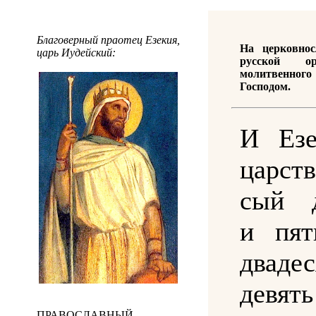
Благоверный праотец Езекия,
На церковно
царь Иудейский:
русской ор
молитвенно
Господом.
И Езе
царств
сый д
и пят
двадес
девя
ПРАВОСЛАВНЫЙ