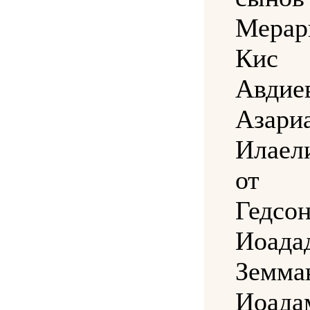
Мерар
Ки
Авд
Азар
Илаел
от 
Гедсо
Иоад
Зем
Иоад