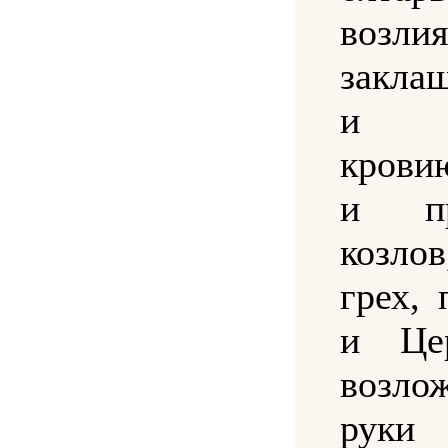
возл
закла
и о
крови
и пр
козло
грех, 
и Це
возло
руки