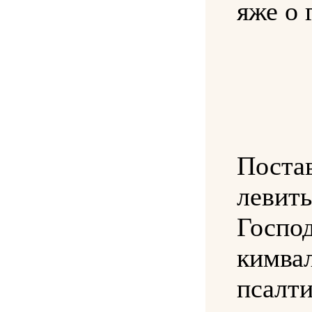
яже о 
Пост
левит
Госп
ким
псал