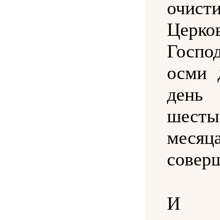
очист
Церко
Госп
осми 
день
шесты
месяц
совер
И в