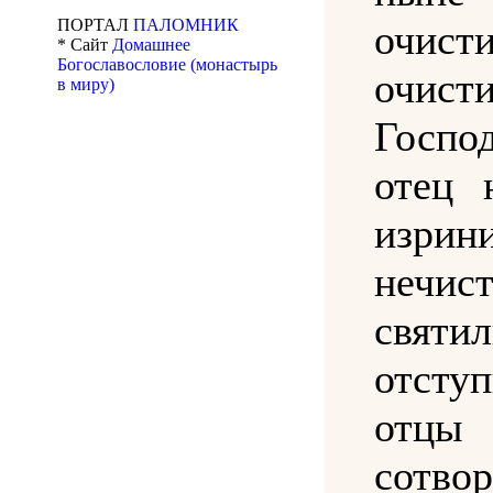
ПОРТАЛ
ПАЛОМНИК
очис
* Сайт
Домашнее
Богославословие (монастырь
очис
в миру)
Госп
отец 
изрин
нечи
святи
отсту
отцы
сотво