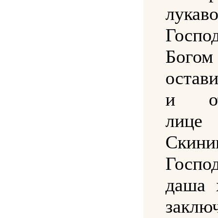
лука
Госпо
Богом
остав
и от
лице
Скини
Госп
даша 
заклю