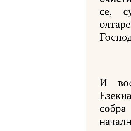
се, с
олтар
Госпо
И во
Езеки
собра
начал