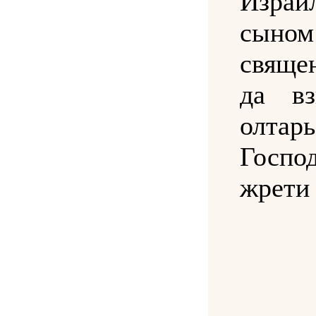
Израил
сыном
свяще
да в
олтарь
Госпо
жрети 