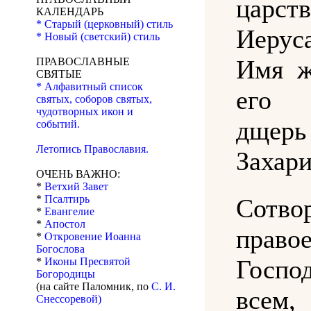
царс
КАЛЕНДАРЬ
* Старый (церковный) стиль
Иерус
* Новый (светский) стиль
Имя ж
ПРАВОСЛАВНЫЕ
СВЯТЫЕ
* Алфавитный список
его
святых, соборов святых,
чудотворных икон и
дщерь
событий.
Летопись Православия.
Захари
ОЧЕНЬ ВАЖНО:
*
Ветхий Завет
*
Псалтирь
Сотв
*
Евангелие
*
Апостол
прав
*
Откровение Иоанна
Богослова
Госп
*
Иконы Пресвятой
Богородицы
(на сайте Паломник, по
С. И.
все
Снессоревой)