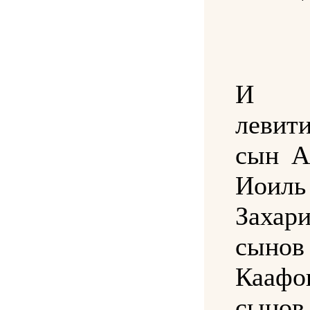
И в
левит
сын А
Иоил
Заха
сынов
Каафо
сынов