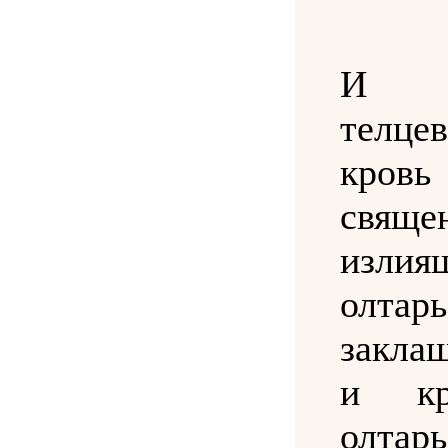
И з
телцев
кровь
свящ
изли
олт
закла
и кр
олтарь