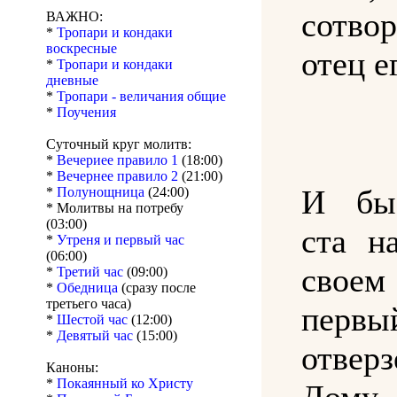
сотво
ВАЖНО:
*
Тропари и кондаки
воскресные
отец е
*
Тропари и кондаки
дневные
*
Тропари - величания общие
*
Поучения
Суточный круг молитв:
*
Вечериее правило 1
(18:00)
*
Вечернее правило 2
(21:00)
И бы
*
Полунощница
(24:00)
* Молитвы на потребу
(03:00)
ста н
*
Утреня и первый час
(06:00)
своем
*
Третий час
(09:00)
*
Обедница
(сразу после
третьего часа)
первы
*
Шестой час
(12:00)
*
Девятый час
(15:00)
отвер
Каноны:
*
Покаянный ко Христу
Дому 