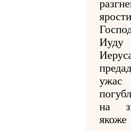
разгне
ярост
Госп
Иуд
Иеру
преда
уж
погу
на зв
яко