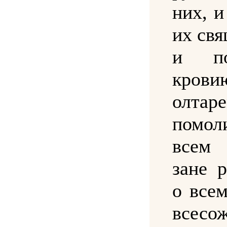
них, 
их св
и по
крови
олта
помо
всем 
зане р
о все
всесо