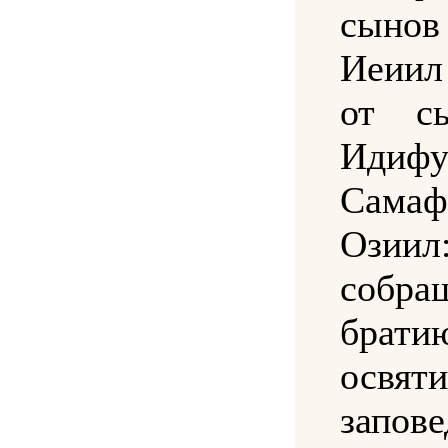
сынов
Иеиил
от с
Идифу
Сам
Озиил
собр
брати
освят
запове