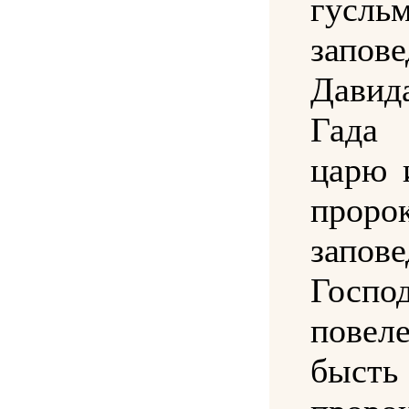
гусл
запове
Давид
Гада 
царю 
пророк
запове
Госпо
повел
быст