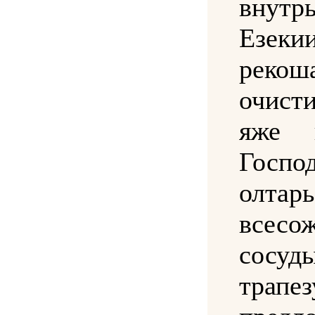
вну
Езеки
рекош
очист
яже 
Госпо
олтарь
всесо
сосуд
трапез