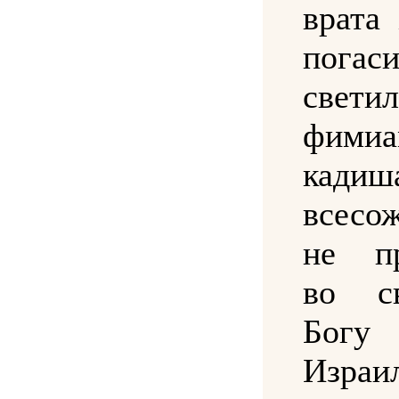
врата
погас
свети
фими
кад
всесо
не п
во с
Богу
Изра