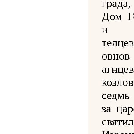
града,
Дом Г
и в
телце
овно
агнце
козло
седмь
за цар
святи