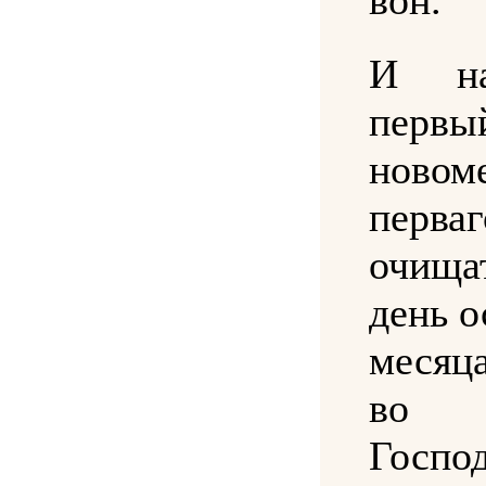
И на
перв
новом
перва
очищ
день о
месяц
во
Госп