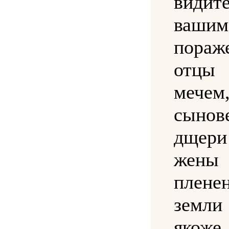
види
вашим
пораж
отц
меч
сынов
дщер
жены
плен
земли 
якож