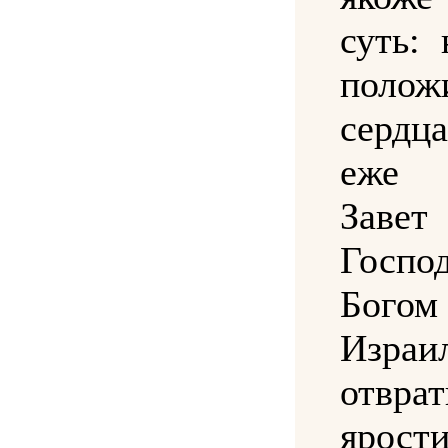
суть:
поло
серд
еже 
За
Госпо
Богом
Израи
отвра
ярос