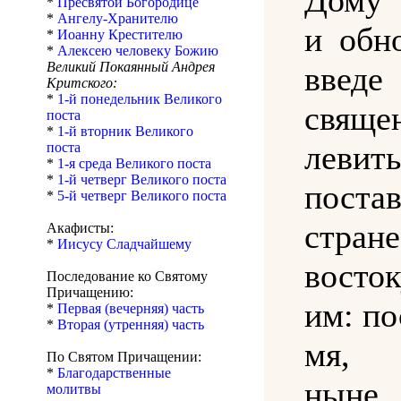
*
Пресвятой Богородице
*
Ангелу-Хранителю
и обн
*
Иоанну Крестителю
*
Алексею человеку Божию
Великий Покаянный Андрея
введе
Критского:
*
1-й понедельник Великого
свящ
поста
*
1-й вторник Великого
лев
поста
*
1-я среда Великого поста
*
1-й четверг Великого поста
поста
*
5-й четверг Великого поста
стра
Акафисты:
*
Иисусу Сладчайшему
восток
Последование ко Святому
Причащению:
им: п
*
Первая (вечерняя) часть
*
Вторая (утренняя) часть
мя, 
По Святом Причащении:
*
Благодарственные
ныне
молитвы