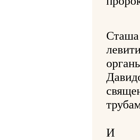
пророк
Ста
лев
орган
Дави
свящ
трубам
И п