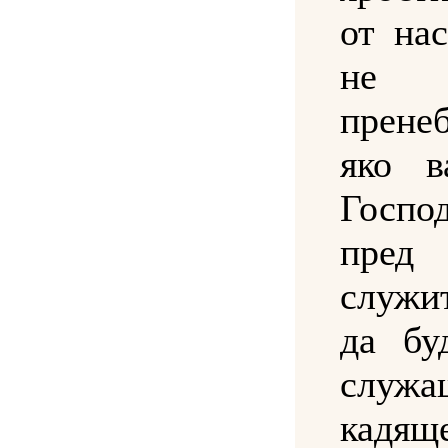
от на
не
пренеб
яко в
Госпо
пре
служи
да бу
слу
кадяще