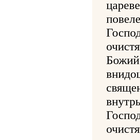
цареве
повел
Госпо
очис
Бож
внидо
свяще
внутр
Госпо
очист