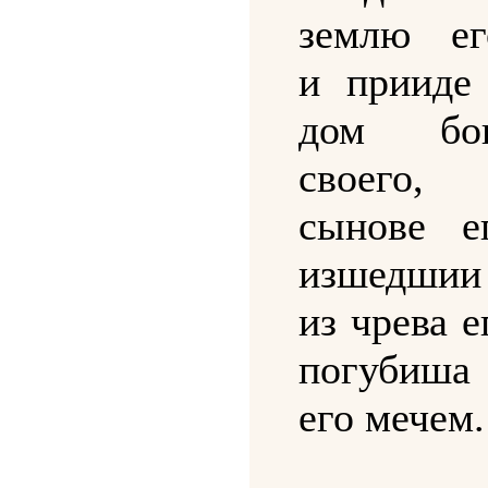
землю ег
и прииде
дом бо
своего,
сынове е
изшедшии
из чрева е
погубиша
его мечем.