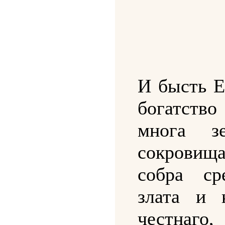
И бысть Е
богатство
многа з
сокровищ
собра ср
злата и 
честна