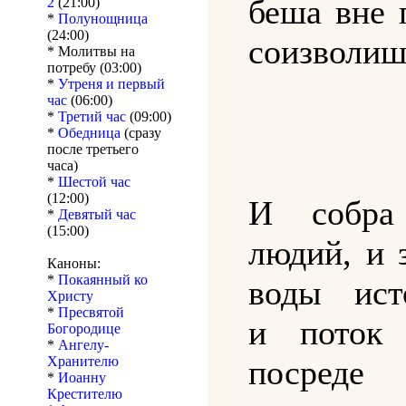
беша вне 
2
(21:00)
*
Полунощница
(24:00)
соизволиш
* Молитвы на
потребу (03:00)
*
Утреня и первый
час
(06:00)
*
Третий час
(09:00)
*
Обедница
(сразу
после третьего
часа)
*
Шестой час
(12:00)
И собра
*
Девятый час
(15:00)
людий, и 
Каноны:
*
Покаянный ко
воды ист
Христу
*
Пресвятой
и поток 
Богородице
*
Ангелу-
Хранителю
посреде 
*
Иоанну
Крестителю