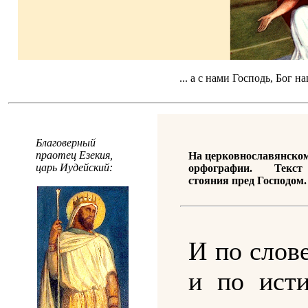
... а с нами Господь, Бог 
Благоверный
праотец Езекия,
На церковнославянском
царь Иудейский:
орфографии. Текст
стояния пред Господом.
И по слов
и по исти