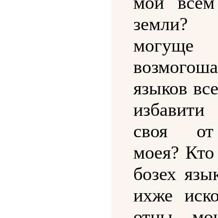
мои всем
земли
могуще
возмогош
языков вс
избавит
своя о
моея? Кто
бозех язы
ихже иск
отцы мо