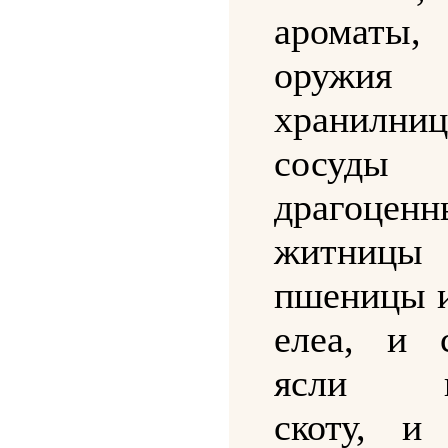
арома
оружия
хранилн
сосуды
драгоце
житниц
пшеницы и
елеа, и 
ясли в
скоту, и