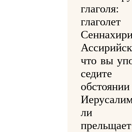
глагол
глаголет
Сеннахир
Ассирийс
что вы уп
седит
обстоя
Иерусали
ли Ез
прельщает