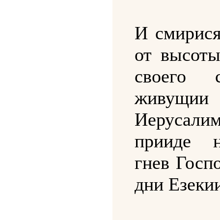
И смирися
от высоты
своего
живущ
Иерусалим
прииде 
гнев Госп
дни Езеки