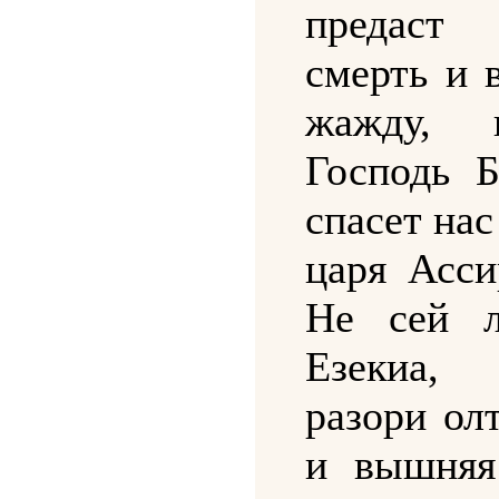
предас
смерть и 
жажду, г
Господь 
спасет нас
царя Асси
Не сей л
Езекиа
разори ол
и вышняя