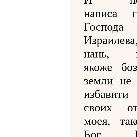
написа п
Господ
Израилева
нань, гл
якоже бо
земли не
избавити
своих о
моея, та
Бог Ез