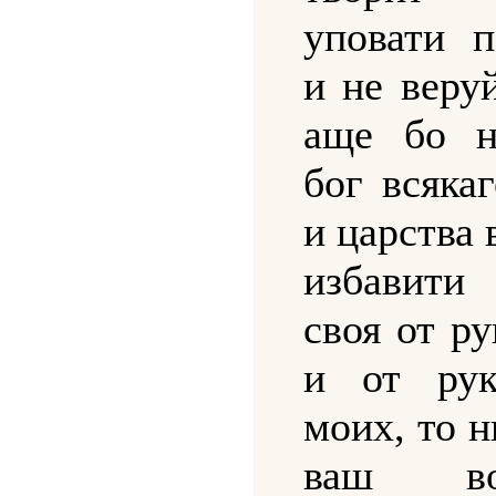
уповати п
и не веру
аще бо н
бог всяка
и царства
избавит
своя от р
и от рук
моих, то 
ваш во