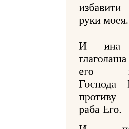
избавити
руки моея.
И ина 
глаголаш
его пр
Господа 
противу 
раба Его.
И пос