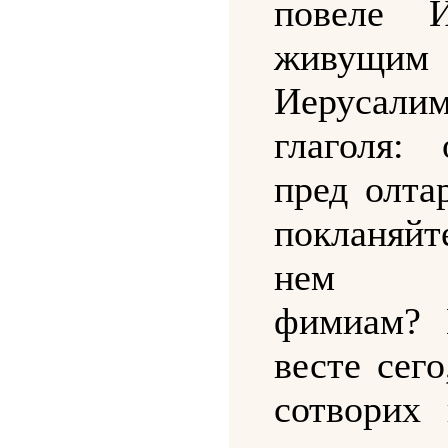
повеле 
живущ
Иерусалим
глаголя: 
пред олта
покланяйт
нем к
фимиам? 
весте сего
сотворих