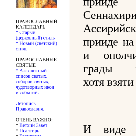
прииде
Сеннахир
ПРАВОСЛАВНЫЙ
Ассирийс
КАЛЕНДАРЬ
* Старый
(церковный) стиль
прииде на
* Новый (светский)
стиль
и ополч
ПРАВОСЛАВНЫЕ
грады к
СВЯТЫЕ
* Алфавитный
список святых,
хотя взяти
соборов святых,
чудотворных икон
и событий.
Летопись
Православия.
ОЧЕНЬ ВАЖНО:
*
Ветхий Завет
И виде Е
*
Псалтирь