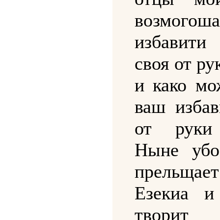
возмогоша
избавит
своя от ру
и како мо
ваш избав
от руки
Ныне убо
прельща
Езекиа и
твори