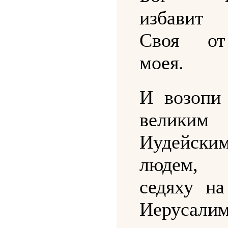
избави
Своя о
моея.
И возопи
великим 
Иудейс
людем
седяху на
Иерусалим