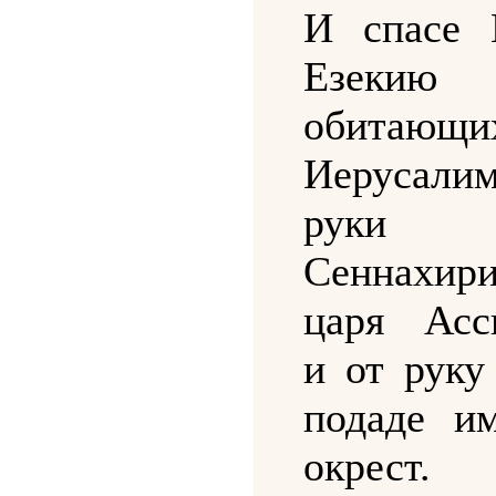
И спасе 
Езек
обитаю
Иерусал
руки
Сеннахир
царя Асс
и от руку
подаде и
окрест.