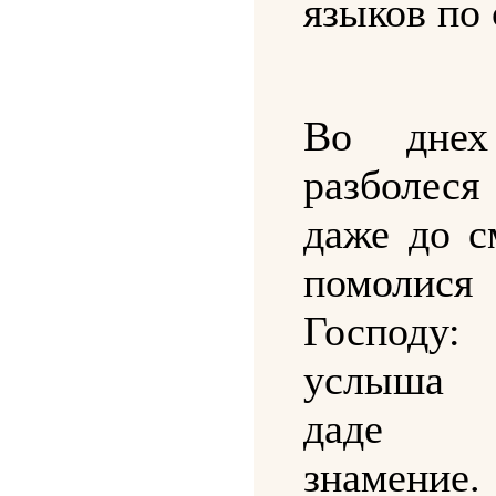
языков по 
Во дне
разболеся
даже до с
помоли
Госпо
услыша
даде
знамение.