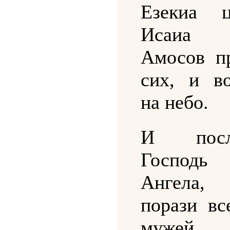
Езекиа 
Исаиа
Амосов п
сих, и в
на небо.
И посл
Господь
Ангела,
порази вс
мужей