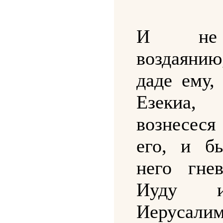
И не
воздаяни
даде ему,
Езеки
вознесеся
его, и б
него гне
Иуду 
Иерусалим