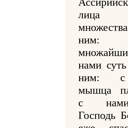
Ассирийс
лица 
множества
ним:
множай
нами суть
ним: 
мышца пл
с нам
Господь Б
еже спа