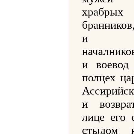
храбрых
бранников
и
началнико
и воевод
полцех ца
Ассирийск
и возвра
лице его 
стыдом 