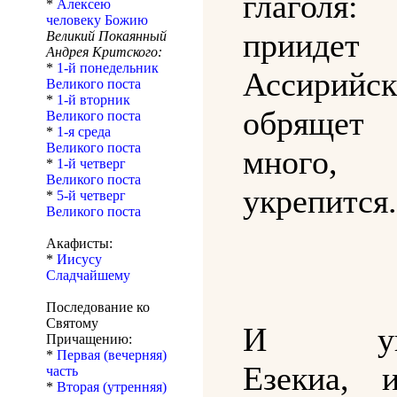
глаголя:
*
Алексею
человеку Божию
прииде
Великий Покаянный
Андрея Критского:
*
1-й понедельник
Ассирийс
Великого поста
*
1-й вторник
обряще
Великого поста
*
1-я среда
Великого поста
мног
*
1-й четверг
Великого поста
укрепится.
*
5-й четверг
Великого поста
Акафисты:
*
Иисусу
Сладчайшему
Последование ко
Святому
И укр
Причащению:
*
Первая (вечерняя)
Езекиа, 
часть
*
Вторая (утренняя)