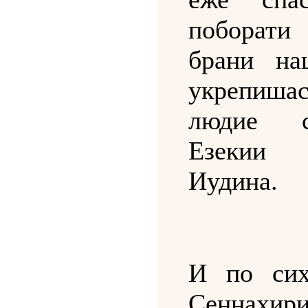
побора
брани на
укрепишас
людие с
Езекии
Иудина.
И по сих
Сеннахир