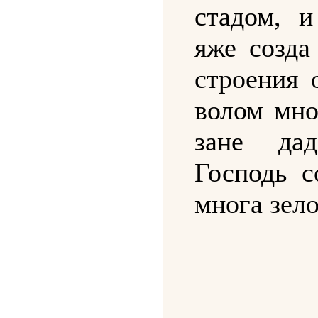
стадом, и
яже созда
строения 
волом мно
зане да
Господь с
многа зело