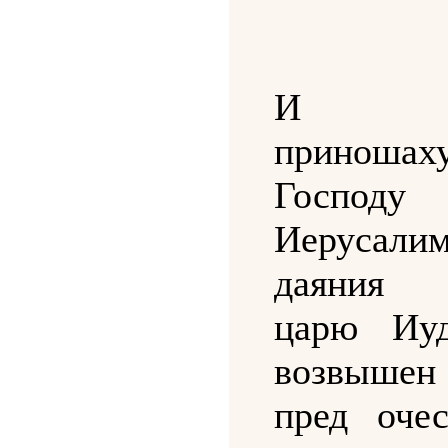
И мн
приношах
Госпо
Иеруса
даяния 
царю Иуд
возвышен
пред оче