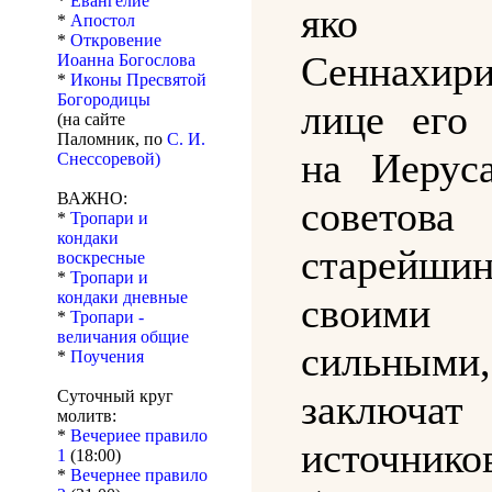
*
Евангелие
яко п
*
Апостол
*
Откровение
Сеннахи
Иоанна Богослова
*
Иконы Пресвятой
Богородицы
лице его 
(на сайте
Паломник, по
С. И.
на Иерус
Снессоревой)
ВАЖНО:
совето
*
Тропари и
кондаки
старейши
воскресные
*
Тропари и
кондаки дневные
своим
*
Тропари -
величания общие
сильны
*
Поучения
Суточный круг
заключа
молитв:
*
Вечериее правило
источник
1
(18:00)
*
Вечернее правило