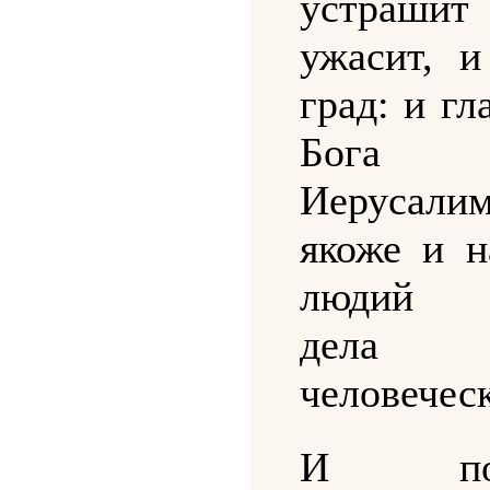
устраши
ужасит, и
град: и гл
Бога
Иерусалим
якоже и н
людий з
дела
человечес
И пом