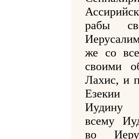
Ассирийс
рабы с
Иерусали
же со вс
своими о
Лахис, и 
Езекии
Иудину
всему Иу
во Иерус