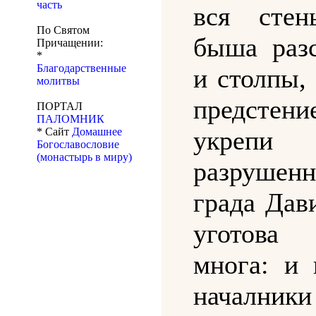
часть
вся стен
По Святом
быша раз
Причащении:
*
Благодарственные
и столпы,
молитвы
предстени
ПОРТАЛ
ПАЛОМНИК
* Сайт
Домашнее
укрепи
Богославословие
(монастырь в миру)
разрушенн
града Дав
уготова 
многа: и 
началники