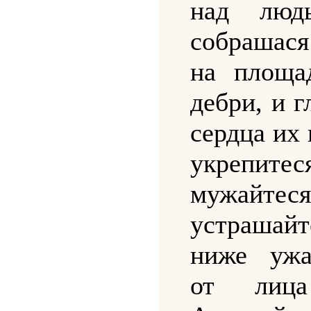
над люд
собрашася
на площа
дебри, и г
сердца их 
укрепи
мужайтес
устрашайт
ниже ужа
от лиц