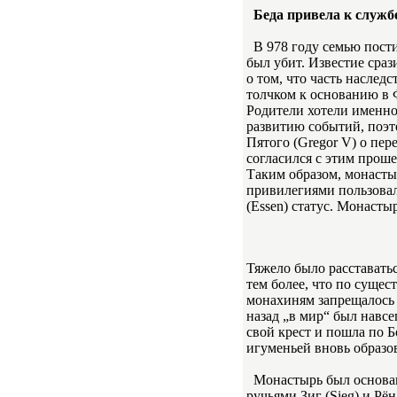
Беда привела к служб
В 978 году семью пости
был убит. Известие сраз
о том, что часть наслед
толчком к основанию в 
Родители хотели именно
развитию событий, поэт
Пятого (Gregor V) о пе
согласился с этим прош
Таким образом, монасты
привилегиями пользовал
(Essen) статус. Монасты
Тяжело было расставать
тем более, что по суще
монахиням запрещалось 
назад „в мир“ был навсе
свой крест и пошла по Б
игуменьей вновь образо
Монастырь был основан
ручьями Зиг (Sieg) и Рё