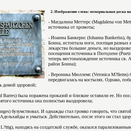
2. Изображение слева: мемориальная доска н
- Магдалина Меттерс (Magdalena von Mett
источника от хромоты;
- Иоанна Банкерис (Iohanna Bankeriss), 
Бонна, истоптала ноги, посещая разных 
лекарства большие деньги, но выздоров
посещения источника в Пютцхене (Puetzc
теперь местонахождение источника св. 
район Бонна);
- Вероника Мюллемс (Veronica M?llems) 
передвигалась на костылях. Однако, поб
ь домой здоровой;
rud Barres) была поражена проказой и близкие оставили ее. Но по
вятого источника она полностью выздоровела;
anges) бузумствовал. И однажды стал громко говорить, что свято
Адельхайды и умыться. Действительно, после этого он стал здор
L?ttig), находясь на солдатской службе, оказался парализованным