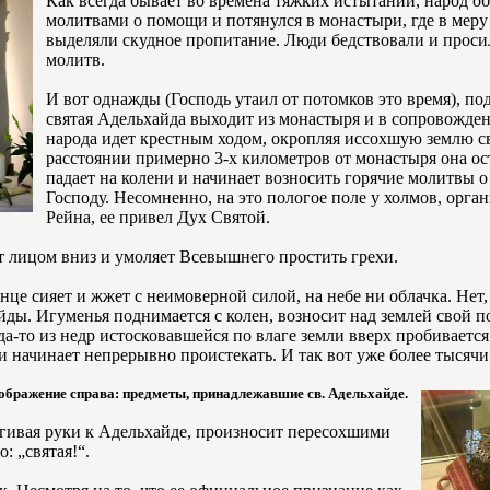
Как всегда бывает во времена тяжких истытаний, народ об
молитвами о помощи и потянулся в монастыри, где в меру
выделяли скудное пропитание. Люди бедствовали и проси
молитв.
И вот однажды (Господь утаил от потомков это время), по
святая Адельхайда выходит из монастыря и в сопровожде
народа идет крестным ходом, окропляя иссохшую землю с
расстоянии примерно 3-х километров от монастыря она ос
падает на колени и начинает возносить горячие молитвы 
Господу. Несомненно, на это пологое поле у холмов, орг
Рейна, ее привел Дух Святой.
 лицом вниз и умоляет Всевышнего простить грехи.
це сияет и жжет с неимоверной силой, на небе ни облачка. Нет, 
ды. Игуменья поднимается с колен, возносит над землей свой по
куда-то из недр истосковавшейся по влаге земли вверх пробивается
 начинает непрерывно проистекать. И так вот уже более тысячи ле
зображение справа: предметы, принадлежавшие св. Адельхайде.
ягивая руки к Адельхайде, произносит пересохшими
: „святая!“.