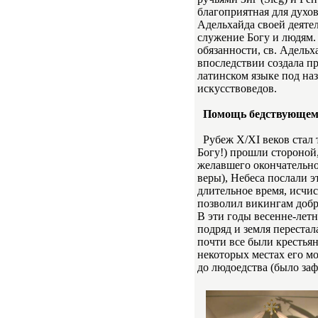
благоприятная для духо
Адельхайда своей деяте
служение Богу и людям.
обязанности, св. Адель
впоследствии создала пр
латинском языке под назв
искусствоведов.
Помощь бедствующему 
Рубеж Х/XI веков стал 
Богу!) прошли стороной
желавшего окончательно
веры), Небеса послали 
длительное время, исчи
позволил викингам добр
В эти годы весенне-лет
подряд и земля перестал
почти все были крестьян
некоторых местах его м
до людоедства (было заф