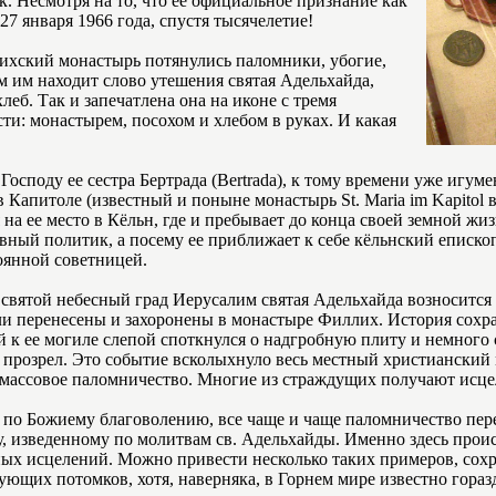
. Несмотря на то, что ее официальное признание как
7 января 1966 года, спустя тысячелетие!
ихский монастырь потянулись паломники, убогие,
м им находит слово утешения святая Адельхайда,
леб. Так и запечатлена она на иконе с тремя
ти: монастырем, посохом и хлебом в руках. И какая
Господу ее сестра Бертрада (Bertrada), к тому времени уже игум
Капитоле (известный и поныне монастырь St. Maria im Kapitol в
на ее место в Кёльн, где и пребывает до конца своей земной жиз
вный политик, а посему ее приближает к себе кёльнский еписко
оянной советницей.
святой небесный град Иерусалим святая Адельхайда возносится 
ли перенесены и захоронены в монастыре Филлих. История сохра
к ее могиле слепой споткнулся о надгробную плиту и немного сд
и прозрел. Это событие всколыхнуло весь местный христианский
массовое паломничество. Многие из страждущих получают исце
 по Божиему благоволению, все чаще и чаще паломничество пер
, изведенному по молитвам св. Адельхайды. Именно здесь прои
ных исцелений. Можно привести несколько таких примеров, со
ующих потомков, хотя, наверняка, в Горнем мире известно гора