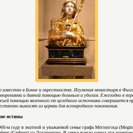
 известно в Бонне и окрестностях. Игумения монастыря в Филл
ворениями и дивной помощью больным и убогим. Ежегодно в перв
жьей помощью явленного ею целебного источника совершается 
ственно выносят из церкви для всенародного поклонения.
ние истины
960-м году в знатной и уважаемой семье графа Мегингоца (Megi
берг (Gerberg) из Лотарингии. В семье всегда царил дух почита