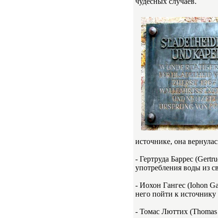
чудесных случаев.
источнике, она вернулас
- Гертруда Баррес (Gert
употребления воды из с
- Иохон Гангес (Iohon G
него пойти к источнику 
- Томас Люттих (Thomas 