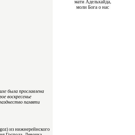
мати Адельхайда,
моли Бога о нас
ихе была прославлена
ое воскресенье
празднество памяти
ngoz) из нижнерейнского
ния Господа. Девочка