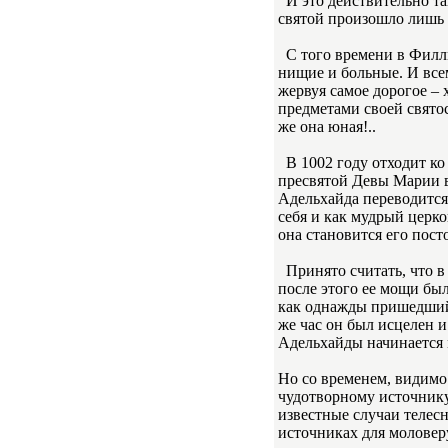
И это действительно так
святой произошло лишь 2
С того времени в Филл
нищие и больные. И все
жервуя самое дорогое – х
предметами своей святос
же она юная!..
В 1002 году отходит ко 
пресвятой Девы Марии в 
Адельхайда переводится 
себя и как мудрый церко
она становится его пост
Принято считать, что в 
после этого ее мощи бы
как однажды пришедший 
же час он был исцелен 
Адельхайды начинается 
Но со временем, видимо
чудотворному источнику
известные случаи телес
источниках для моловер