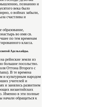
азмышлению, познанию и
есятого века было
мирно, о войнах забыли,
ыла счастлива и
е образование,
настырь во имя св.
учшее по тем временам
гированного класса.
 святой Адельхайды.
на рейнские земли из
ло большое посольство.
оля Оттона Второго с
anu). В те времена
ым и культурным народом
учших учителей и
аях и занялись развитием
рующих византийских
о. Именно в эти полные
ы начали обращаться к