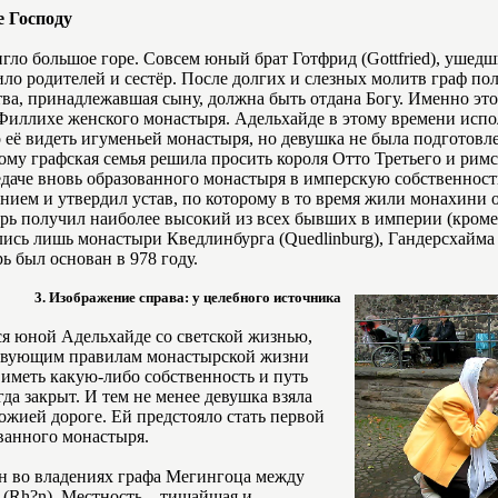
е Господу
гло большое горе. Совсем юный брат Готфрид (Gottfried), ушед
ило родителей и сестёр. После долгих и слезных молитв граф по
ства, принадлежавшая сыну, должна быть отдана Богу. Именно э
Филлихе женского монастыря. Адельхайде в этому времени испол
 её видеть игуменьей монастыря, но девушка не была подготовле
ому графская семья решила просить короля Отто Третьего и рим
редаче вновь образованного монастыря в имперскую собственнос
ением и утвердил устав, по которому в то время жили монахини 
рь получил наиболее высокий из всех бывших в империи (кроме
ись лишь монастыри Кведлинбурга (Quedlinburg), Гандерсхайма 
рь был основан в 978 году.
3. Изображение справа: у целебного источника
ся юной Адельхайде со светской жизнью,
ствующим правилам монастырской жизни
иметь какую-либо собственность и путь
гда закрыт. И тем не менее девушка взяла
ожией дороге. Ей предстояло стать первой
ванного монастыря.
 во владениях графа Мегингоца между
н (Rh?n). Местность – тишайшая и