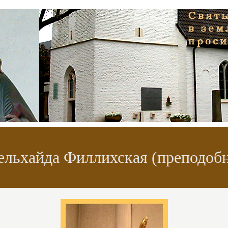
ельхайда Филлихская (преподобн