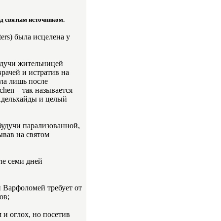
ад святым источником.
ers) была исцелена у
будучи жительницей
врачей и истратив на
ела лишь после
hen – так называется
Адельхайды и целый
будучи парализованной,
ывав на святом
сле семи дней
й Варфоломей требует от
ов;
 и оглох, но посетив