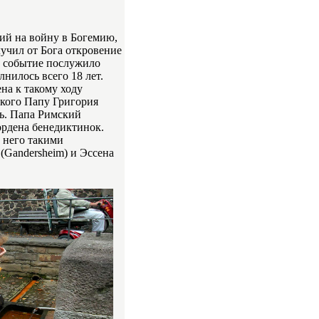
ший на войну в Богемию,
лучил от Бога откровение
то событие послужило
нилось всего 18 лет.
на к такому ходу
ского Папу Григория
ть. Папа Римский
ордена бенедиктинок.
 него такими
(Gandersheim) и Эссена