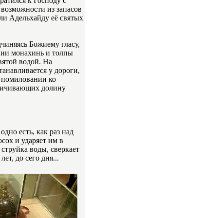
ратился к Господу с
 возможности из запасов
ли Адельхайду её святых
дчиняясь Божиему гласу,
нии монахинь и толпы
вятой водой. На
танавливается у дороги,
о помиловании ко
аничивающих долину
одно есть, как раз над
сох и ударяет им в
 струйка воды, сверкает
т, до сего дня...