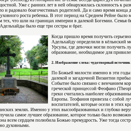
адостной. Уже с ранних лет в ней обнаружилась склонность к р
о и радовало боагочестивых родителей. Да и само время конца д
уховного роста ребенка. В этот период на Среднем Рейне было 
м тех, что шли на границах империи в далекой Богемии. Семья б
 Адельхайды было еще три сестры и брат.
Когда пришло время получить серьезно
Адельхайду определили в кёльнский мо
Урсулы, где девочки могли получить л
образование, необходимое для привиле
2. Изображение слева: чудотворный источник
По Божьей милости именно в эти годы 
далекой и загадочной Византии прибы
Событие было связано с венчанием кор
греческой принцессой Феофано (Theoph
греки считались наиболее образованн
Европы. Теофания привезла с собой л
воспитателей, которые осели в этих кр
манских землях. Именно у этих высообразованных и глубоко ве
лучила самое лучшее образование, которое только было возможн
она всем сердцем полюбила Божью премудрость. Уже тогда сестр
нно духовными.