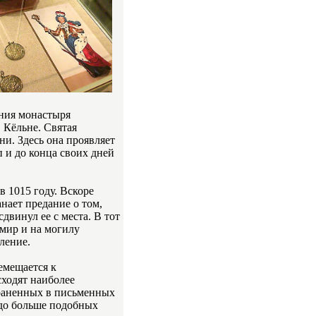
ения монастыря
 Кёльне. Святая
ни. Здесь она проявляет
п и до конца своих дней
в 1015 году. Вскоре
нает предание о том,
винул ее с места. В тот
 мир и на могилу
ление.
емещается к
сходят наиболее
храненных в письменных
здо больше подобных