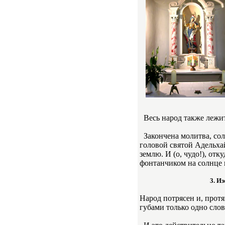
Весь народ также лежит
Закончена молитва, солн
головой святой Адельхай
землю. И (о, чудо!), от
фонтанчиком на солнце и
3. И
Народ потрясен и, прот
губами только одно слово