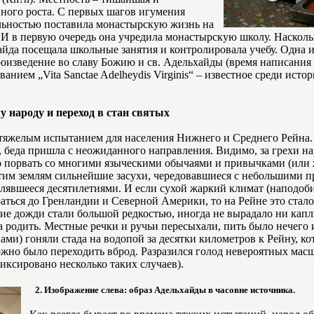
вного роста. С первых шагов игумения
льностью поставила монастырскую жизнь на
 И в первую очередь она учредила монастырскую школу. Наскол
хайда посещала школьные занятия и контролировала учебу. Одна 
оизведение во славу Божию и св. Адельхайды (время написания –
анием „Vita Sanctae Adelheydis Virginis“ – известное среди исто
народу и переход в стан святых
тяжелым испытанием для населения Нижнего и Среднего Рейна. 
, беда пришла с неожиданного направления. Видимо, за грехи на
 порвать со многими языческими обычаями и привычками (или 
этим землям сильнейшие засухи, чередовавшиеся с небольшими 
слявшееся десятилетиями. И если сухой жаркий климат (наподоб
аться до Гренландии и Северной Америки, то на Рейне это стал
ние дожди стали большой редкостью, иногда не вырадало ни капл
а родить. Местные речки и ручьи пересыхали, пить было нечего и
ами) гоняли стада на водопой за десятки километров к Рейну, ко
ожно было переходить вброд. Разразился голод невероятных мас
иксировано несколько таких случаев).
2. Изображение слева: образ Адельхайды в часовне источника.