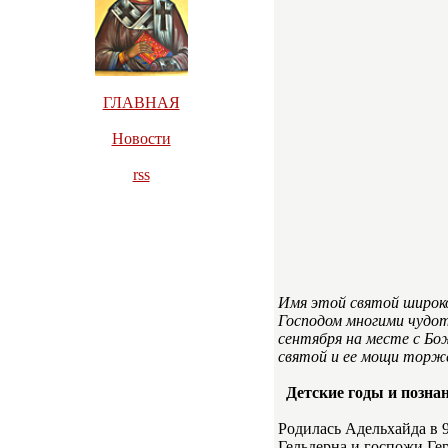
ГЛАВНАЯ
Новости
rss
Имя этой святой широко
Господом многими чудот
сентября на месте с Бо
святой и ее мощи торже
Детские годы и позна
Родилась Адельхайда в 
Гельдерна и госпожи Гер