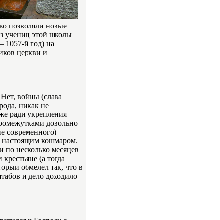
ько позволяли новые
из учениц этой школы
 1057-й год) на
риков церкви и
Нет, войны (слава
рода, никак не
же ради укрепления
промежутками довольно
ие современного)
о настоящим кошмаром.
и по несколько месяцев
 крестьяне (а тогда
торый обмелел так, что в
штабов и дело доходило