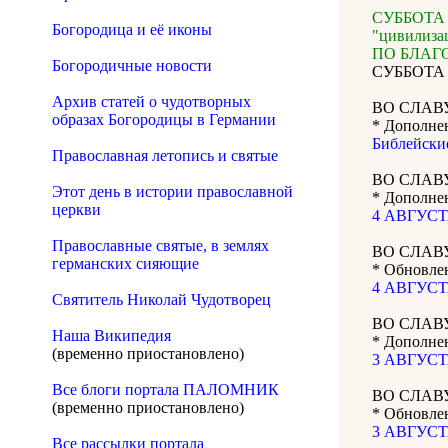
СУББОТА 2
Богородица и её иконы
"цивилиза
ПО БЛАГ
Богородичные новости
СУББОТА 1
Архив статей о чудотворных
ВО СЛАВ
образах Богородицы в Германии
* Дополне
Библейски
Православная летопись и святые
ВО СЛАВ
Этот день в истории православной
* Дополнен
церкви
4 АВГУСТА
Православные святые, в землях
ВО СЛАВ
германских сияющие
* Обновле
4 АВГУСТА
Святитель Николай Чудотворец
ВО СЛАВ
Наша Википедия
* Дополнен
(временно приостановлено)
3 АВГУСТА
Все блоги портала ПАЛОМНИК
ВО СЛАВ
(временно приостановлено)
* Обновле
3 АВГУСТА
Все рассылки портала