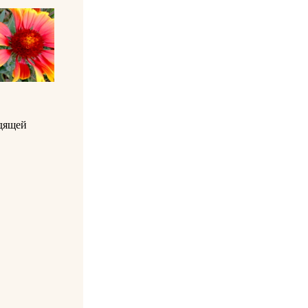
дящей