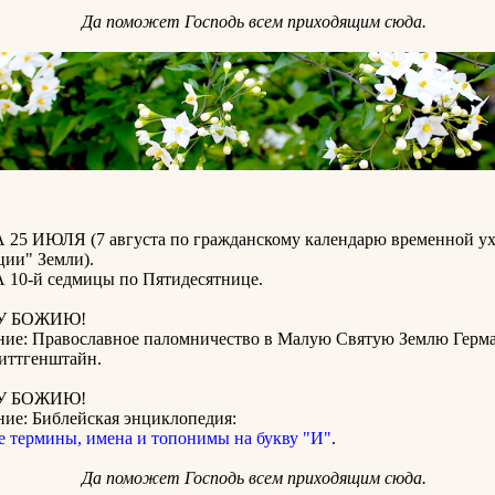
Да поможет Господь всем приходящим сюда.
5 ИЮЛЯ (7 августа по гражданскому календарю временной у
ции" Земли).
0-й седмицы по Пятидесятнице.
У БОЖИЮ!
ние: Православное паломничество в Малую Святую Землю Герм
Виттгенштайн.
У БОЖИЮ!
ние: Библейская энциклопедия:
е термины, имена и топонимы на букву "И"
.
Да поможет Господь всем приходящим сюда.