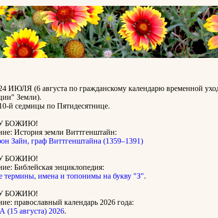
4 ИЮЛЯ (6 августа по гражданскому календарю временной ухо
ции" Земли).
0-й седмицы по Пятидесятнице.
У БОЖИЮ!
ние: История земли Виттгенштайн:
он Зайн, граф Виттгенштайна (1359–1391)
У БОЖИЮ!
ние: Библейская энциклопедия:
 термины, имена и топонимы на букву "З"
.
У БОЖИЮ!
ие: православный календарь 2026 года:
 (15 августа) 2026
.