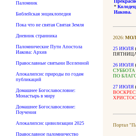
Прекрасно
Паломник
*
Колодец
Иакова.
Библейская энциклопедия
Пока что не святая Святая Земля
Дневник странника
2026:
МО
Паломнические Пути Апостола
25 ИЮЛЯ
Иакова: Архив
ПЯТНИЦА 1
Православные святыни Вселенной
26 ИЮЛЯ
СУББОТА 1
Апокалипсис природы по годам
ПО БЛАГ
публикаций
27 ИЮЛЯ
Домашнее Богославословие:
ВОСКРЕСЕН
Монастырь в миру
ХРИСТОС
Домашнее Богославословие:
Поучения
Апокалипсис цивилизации 2025
Портал "П
Православное паломничество