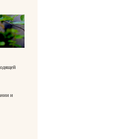
ходящей
ании и