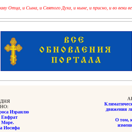
лаву Отца, и Сына, и Святого Духа, и ныне, и присно, и во веки ве
А
 ДНЯ
Климатическ
НО:
движения л
роса Израилю
 Евфрат
О том, 
 Море.
измен
а Иосифа