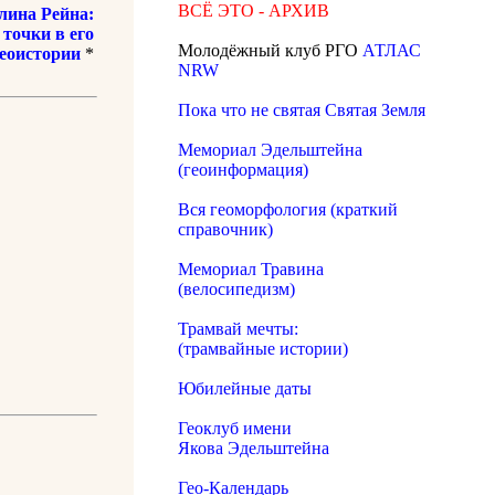
ВСЁ ЭТО - АРХИВ
лина Рейна:
точки в его
Молодёжный клуб РГО
АТЛАС
еоистории
*
NRW
Пока что не святая Святая Земля
Мемориал Эдельштейна
(геоинформация)
Вся геоморфология (краткий
справочник)
Мемориал Травина
(велосипедизм)
Трамвай мечты:
(трамвайные истории)
Юбилейные даты
Геоклуб имени
Якова Эдельштейна
Гео-Календарь