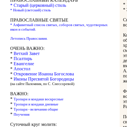
ПРАВОСЛАВНЫЙ КАЛЕНДАРЬ
*
* Старый (церковный) стиль
*
* Новый (светский) стиль
С
ПРАВОСЛАВНЫЕ СВЯТЫЕ
в
* Алфавитный список святых, соборов святых, чудотворных
икон и событий.
К
Летопись Православия.
о
х
ОЧЕНЬ ВАЖНО:
с
*
Ветхий Завет
э
*
Псалтирь
д
*
Евангелие
в
*
Апостол
А
*
Откровение Иоанна Богослова
п
*
Иконы Пресвятой Богородицы
ж
(на сайте Паломник, по С. Снессоревой)
Ф
ВАЖНО:
в
*
Тропари и кондаки воскресные
э
*
Тропари и кондаки дневные
Р
*
Тропари - величания общие
*
Поучения
П
с
Суточный круг молитв:
м