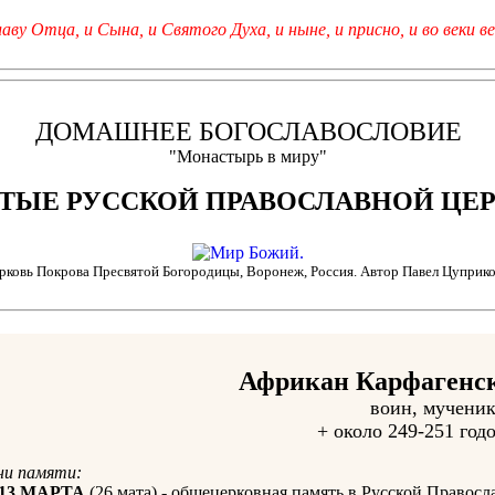
лаву Отца, и Сына, и Святого Духа, и ныне, и присно, и во веки ве
ДОМАШНЕЕ БОГОСЛАВОСЛОВИЕ
"Монастырь в миру"
ТЫЕ РУССКОЙ ПРАВОСЛАВНОЙ ЦЕ
ерковь Покрова Пресвятой Богородицы, Воронеж, Россия. Автор Павел Цуприко
Африкан Карфагенс
воин, мученик
+ около 249-251 годо
ни памяти:
13 МАРТА
(26 мата) - общецерковная память в Русской Правосла