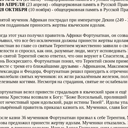
10 АПРЕЛЯ
(23 апреля) - общецерковная память в Русской Прав
28 ОКТЯБРЯ
(10 ноября) - общецерковная память в Русской Пра
вятой мученик Африкан пострадал при императоре Декии (249 - 2
сем подданным приносить жертвы языческим идолам.
огда этот указ получил правитель Африки Фортунатиан, он созва
бъявил, что все без исключения должны принести жертвы идолам
ристиан во главе со святым Терентием мужественно заявили о с
мелости и спросил, как они, разумные люди, могут исповедовать 
то святой Терентий смело ответил, что они веруют в Спасителя,
ень Воскресшего. Фортунатиан понял, что Терентий своим пример
месте с тремя его ближайшими друзьями - Африканом, Максимом
лександра и Феодора, Фортунатиан решил принудить к отречени
околебали святых мучеников: их жгли раскалённым железом, пол
елезными когтями. Несмотря на страдания, святые не ослабевали
ортунатиан велел привести страдальцев в языческий храм и ещ
оины Христовы воззвали к Богу: "Боже Всесильный, проливший не
тот нечестивый храм идольский, ради истины Твоей". Идолы упал
азъярённый правитель приказал казнить их. Мученики, славя Бог
осле казни 36 мучеников Фортунатиан призвал к себе Терентия,
нова предложил принести жертву идолам. Мученики отказались.
орить в темнице голодом. Ночью Ангел Господень снял с мучени