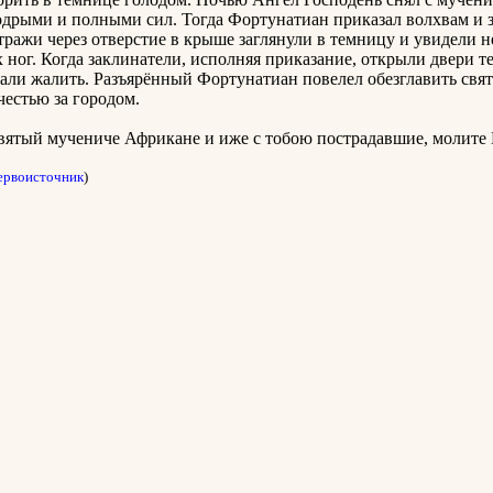
одрыми и полными сил. Тогда Фортунатиан приказал волхвам и з
тражи через отверстие в крыше заглянули в темницу и увидели н
х ног. Когда заклинатели, исполняя приказание, открыли двери т
тали жалить. Разъярённый Фортунатиан повелел обезглавить свят
 честью за городом.
вятый мучениче Африкане и иже с тобою пострадавшие, молите Б
ервоисточник
)