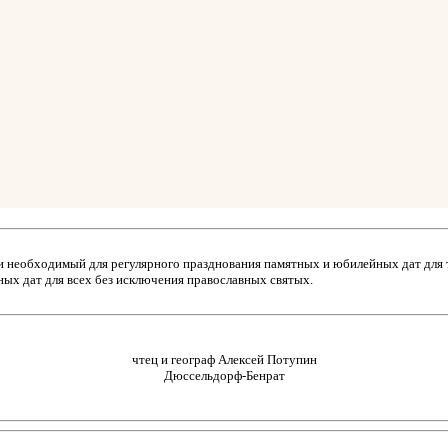
й и необходимый для регулярного празднования памятных и юбилейных дат для 
ых дат для всех без исключения православных святых.
чтец и географ Алексей Потупин
Дюссельдорф-Бенрат