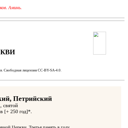
ков. Аминь.
РКВИ
в. Свободная лицензия CC-BY-SA-4.0.
кий, Петрийский
, святой
в [+ 250 год]*.
вной Церкви. Третья память в году.