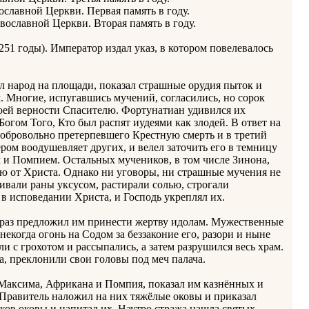
ославной Церкви. Первая память в году.
вославной Церкви. Вторая память в году.
51 годы). Император издал указ, в котором повелевалось
л народ на площади, показал страшные орудия пыток и
. Многие, испугавшись мучений, согласились, но сорок
воей верности Спасителю. Фортунатиан удивился их
Богом Того, Кто был распят иудеями как злодей. В ответ на
 добровольно претерпевшего Крестную смерть и в третий
ом воодушевляет других, и велел заточить его в темницу
 и Помпием. Остальных мучеников, в том числе Зинона,
ю от Христа. Однако ни уговоры, ни страшные мучения не
ивали раны уксусом, растирали солью, строгали
 в исповедании Христа, и Господь укреплял их.
ё раз предложил им принести жертву идолам. Мужественные
когда огонь на Содом за беззаконие его, разори и ныне
и с грохотом и рассыпались, а затем разрушился весь храм.
а, преклонили свои головы под меч палача.
 Максима, Африкана и Помпия, показал им казнённых и
 Правитель наложил на них тяжёлые оковы и приказал
ков оковы и напитал их. Наутро стража нашла святых