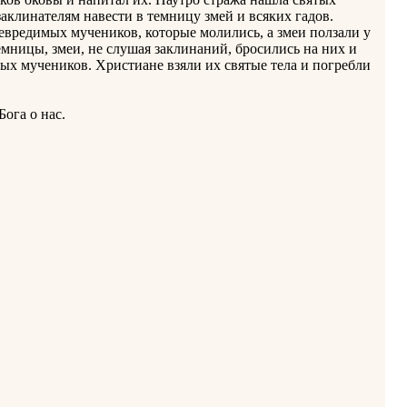
аклинателям навести в темницу змей и всяких гадов.
евредимых мучеников, которые молились, а змеи ползали у
емницы, змеи, не слушая заклинаний, бросились на них и
ых мучеников. Христиане взяли их святые тела и погребли
ога о нас.