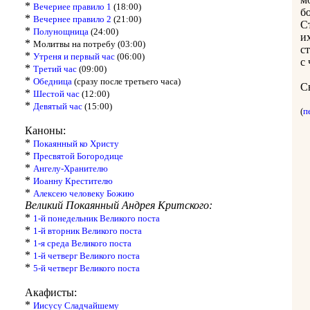
*
Вечериее правило 1
(18:00)
б
*
Вечернее правило 2
(21:00)
С
*
Полунощница
(24:00)
и
*
Молитвы на потребу (03:00)
с
*
Утреня и первый час
(06:00)
с
*
Третий час
(09:00)
*
Обедница
(сразу после третьего часа)
С
*
Шестой час
(12:00)
*
Девятый час
(15:00)
(
п
Каноны:
*
Покаянный ко Христу
*
Пресвятой Богородице
*
Ангелу-Хранителю
*
Иоанну Крестителю
*
Алексею человеку Божию
Великий Покаянный Андрея Критского:
*
1-й понедельник Великого поста
*
1-й вторник Великого поста
*
1-я среда Великого поста
*
1-й четверг Великого поста
*
5-й четверг Великого поста
Акафисты:
*
Иисусу Сладчайшему