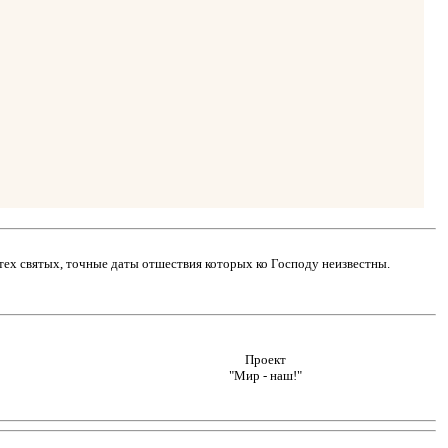
тех святых, точные даты отшествия которых ко Господу неизвестны.
Проект
"Мир - наш!"