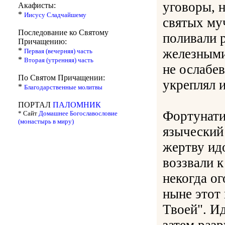
уговоры, 
Акафисты:
*
Иисусу Сладчайшему
святых му
Последование ко Святому
поливали 
Причащению:
*
железными
Первая (вечерняя) часть
*
Вторая (утренняя) часть
не ослабев
По Святом Причащении:
укреплял и
*
Благодарственные молитвы
ПОРТАЛ
ПАЛОМНИК
Фортунати
* Сайт
Домашнее Богославословие
(монастырь в миру)
языческий
жертву ид
воззвали 
некогда ог
ныне этот
Твоей". Ид