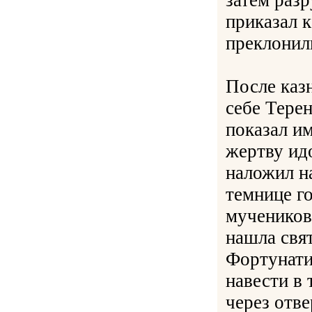
затем раз
приказал к
преклонили
После каз
себе Тере
показал и
жертву ид
наложил н
темнице г
мучеников
нашла свя
Фортунати
навести в 
через отве