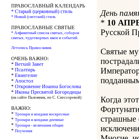
ПРАВОСЛАВНЫЙ КАЛЕНДАРЬ
День памя
* Старый (церковный) стиль
* Новый (светский) стиль
*
10 АПР
ПРАВОСЛАВНЫЕ СВЯТЫЕ
Русской П
* Алфавитный список святых, соборов
святых, чудотворных икон и событий.
Летопись Православия.
Святые му
ОЧЕНЬ ВАЖНО:
пострадали
*
Ветхий Завет
Император
*
Псалтирь
*
Евангелие
подданным
*
Апостол
*
Откровение Иоанна Богослова
*
Иконы Пресвятой Богородицы
(на сайте Паломник, по С. Снессоревой)
Когда это
Фортунатиа
ВАЖНО:
*
Тропари и кондаки воскресные
страшные о
*
Тропари и кондаки дневные
*
Тропари - величания общие
исключени
*
Поучения
Многие, и