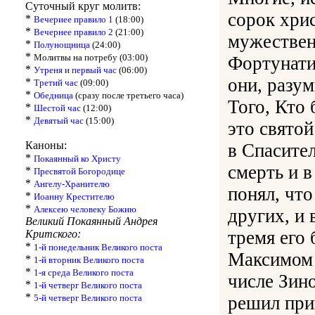
Суточный круг молитв:
сорок хри
*
Вечериее правило 1
(18:00)
*
Вечернее правило 2
(21:00)
мужествен
*
Полунощница
(24:00)
*
Молитвы на потребу (03:00)
Фортунати
*
Утреня и первый час
(06:00)
они, разу
*
Третий час
(09:00)
*
Обедница
(сразу после третьего часа)
Того, Кто 
*
Шестой час
(12:00)
*
Девятый час
(15:00)
это святой
Каноны:
в Спасите
*
Покаянный ко Христу
смерть и 
*
Пресвятой Богородице
*
Ангелу-Хранителю
понял, чт
*
Иоанну Крестителю
*
Алексею человеку Божию
других, и 
Великий Покаянный Андрея
тремя его
Критского:
*
1-й понедельник Великого поста
Максимом 
*
1-й вторник Великого поста
*
1-я среда Великого поста
числе Зин
*
1-й четверг Великого поста
*
5-й четверг Великого поста
решил при