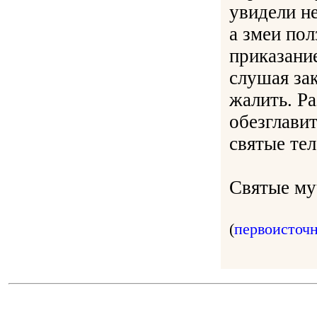
увидели н
а змеи пол
приказание
слушая зак
жалить. Р
обезглави
святые тел
Святые му
(
первоисточ