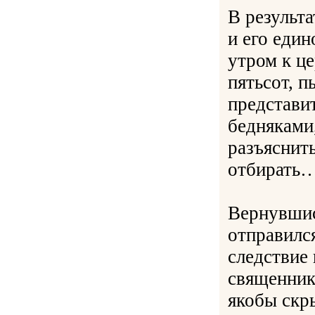
В результ
и его еди
утром к це
пятьсот, 
представи
бедняками
разъяснить
отбирать
Вернувшис
отправился
следствие
священник 
якобы скр