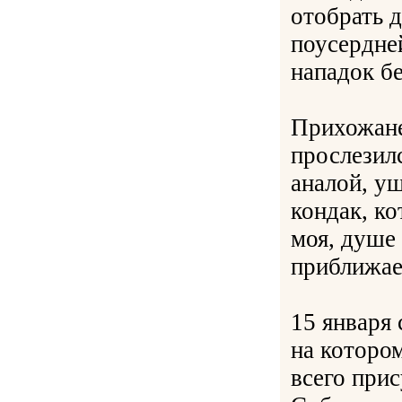
отобрать 
поусердне
нападок б
Прихожане
прослезил
аналой, уш
кондак, ко
моя, душе
приближа
15 января 
на которо
всего прис