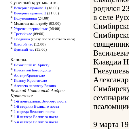
Суточный круг молитв:
родился 23
*
Вечериее правило 1
(18:00)
*
Вечернее правило 2
(21:00)
в селе Рус
*
Полунощница
(24:00)
*
Молитвы на потребу (03:00)
Симбирско
*
Утреня и первый час
(06:00)
Симбирско
*
Третий час
(09:00)
*
Обедница
(сразу после третьего часа)
священник
*
Шестой час
(12:00)
*
Девятый час
(15:00)
Васильевич
Каноны:
Клавдии Н
*
Покаянный ко Христу
Гневушевы
*
Пресвятой Богородице
*
Ангелу-Хранителю
Александр
*
Иоанну Крестителю
*
Алексею человеку Божию
Симбирск
Великий Покаянный Андрея
Критского:
семинарию
*
1-й понедельник Великого поста
псаломщик
*
1-й вторник Великого поста
*
1-я среда Великого поста
*
1-й четверг Великого поста
*
5-й четверг Великого поста
9 марта 1