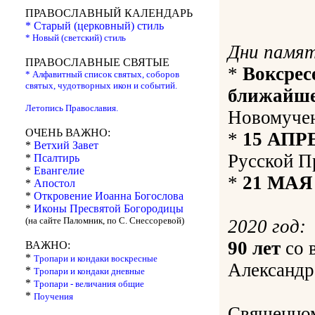
ПРАВОСЛАВНЫЙ КАЛЕНДАРЬ
* Старый (церковный) стиль
* Новый (светский) стиль
Дни памя
ПРАВОСЛАВНЫЕ СВЯТЫЕ
*
Воксрес
* Алфавитный список святых, соборов
святых, чудотворных икон и событий.
ближайше
Летопись Православия.
Новомучен
ОЧЕНЬ ВАЖНО:
*
15 АПР
*
Ветхий Завет
Русской П
*
Псалтирь
*
Евангелие
*
21 МАЯ
*
Апостол
*
Откровение Иоанна Богослова
*
Иконы Пресвятой Богородицы
(на сайте Паломник, по С. Снессоревой)
2020 год:
90 лет
со 
ВАЖНО:
*
Тропари и кондаки воскресные
Александр
*
Тропари и кондаки дневные
*
Тропари - величания общие
*
Поучения
Священно