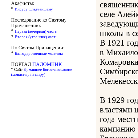
священник
Акафисты:
*
Иисусу Сладчайшему
селе Алей
Последование ко Святому
заведующи
Причащению:
*
школы в с
Первая (вечерняя) часть
*
Вторая (утренняя) часть
В 1921 го
По Святом Причащении:
в Михаило
*
Благодарственные молитвы
Комаровка
ПОРТАЛ
ПАЛОМНИК
Симбирског
* Сайт
Домашнее Богославословие
(монастырь в миру)
Мелекесск
В 1929 год
властями ц
года мест
кампанию 