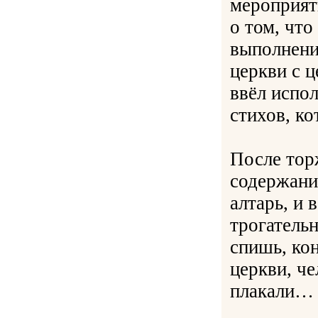
мероприят
о том, что
выполнени
церкви с 
ввёл испо
стихов, к
После тор
содержани
алтарь, и 
трогатель
спишь, ко
церкви, ч
плакали…