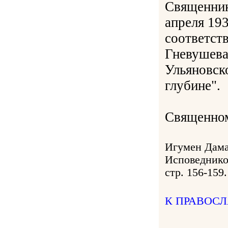
Священник
апреля 193
соответст
Гневушева
Ульяновск
глубине".
Священном
Игумен Дама
Исповедников
стр. 156-159.
К ПРАВОС