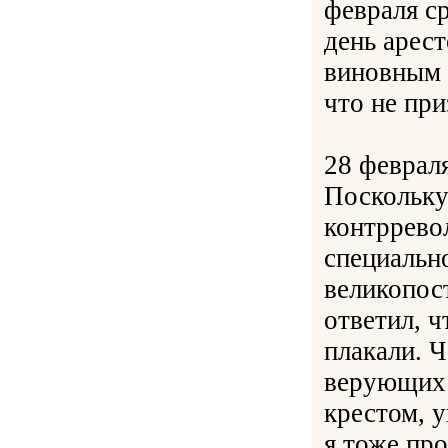
февраля с
день арест
виновным 
что не при
28 феврал
Поскольку
контррево
специально
великопос
ответил, 
плакали. 
верующих –
крестом, 
я тоже про