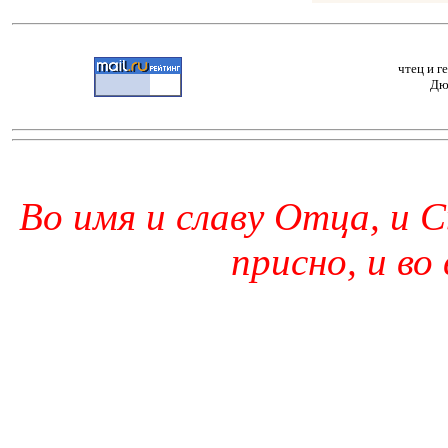
чтец и г
Дю
Во имя и славу Отца, и С
присно, и во