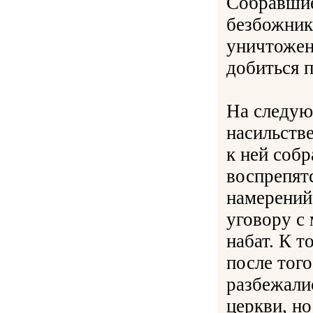
Собравшие
безбожник
уничтожен
добиться 
На следую
насильстве
к ней соб
воспрепят
намерений
уговору с 
набат. К т
после того
разбежали
церкви, н