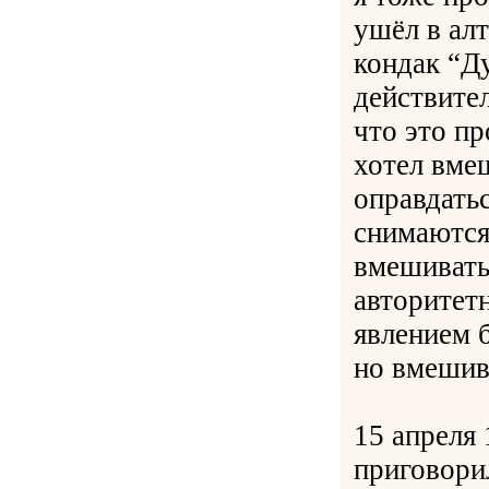
ушёл в алт
кондак “Д
действител
что это пр
хотел вме
оправдатьс
снимаются 
вмешиватьс
авторитет
явлением 
но вмешива
15 апреля
приговорил