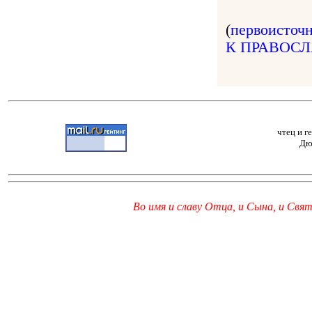
(
первоисточ
К ПРАВОС
чтец и г
Дю
Во имя и славу Отца, и Сына, и Свято