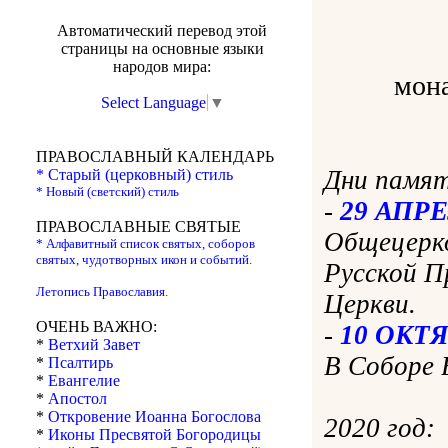
Автоматический перевод этой
страницы на основные языки
народов мира:
мона
Select Language
▼
ПРАВОСЛАВНЫЙ КАЛЕНДАРЬ
Дни памя
* Старый (церковный) стиль
* Новый (светский) стиль
-
29 АПР
ПРАВОСЛАВНЫЕ СВЯТЫЕ
Общецерко
* Алфавитный список святых, соборов
святых, чудотворных икон и событий.
Русской П
Летопись Православия.
Церкви.
ОЧЕНЬ ВАЖНО:
-
10 ОКТ
*
Ветхий Завет
В Соборе 
*
Псалтирь
*
Евангелие
*
Апостол
*
Откровение Иоанна Богослова
2020 год:
*
Иконы Пресвятой Богородицы