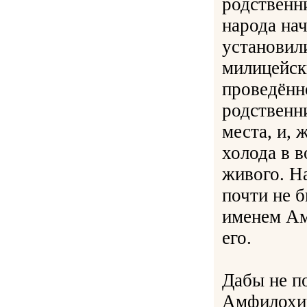
родственн
народа нач
установил
милицейск
проведённ
родственни
места, и, 
холода в 
живого. На
почти не б
именем Ам
его.
Дабы не по
Амфилохий