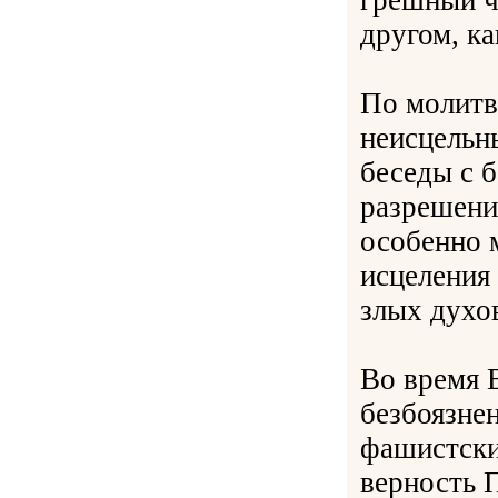
грешный ч
другом, ка
По молитв
неисцельны
беседы с 
разрешени
особенно 
исцеления
злых духо
Во время 
безбоязне
фашистски
верность 