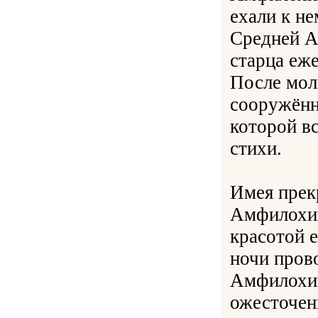
ехали к не
Средней А
старца еж
После мол
сооружённ
которой в
стихи.
Имея прек
Амфилохий
красотой е
ночи пров
Амфилохий
ожесточен