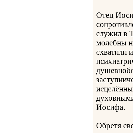
Отец Иоси
сопротивл
служил в 
молебны н
схватили и
психиатри
душевнобо
заступнич
исцелённы
духовными
Иосифа.
Обретя св