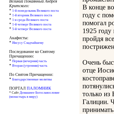
Великий Покаянный Андрея
В конце в
Критского:
*
1-й понедельник Великого поста
году с по
*
1-й вторник Великого поста
*
1-я среда Великого поста
помогал р
*
1-й четверг Великого поста
*
5-й четверг Великого поста
1925 году
пройдя вс
Акафисты:
*
Иисусу Сладчайшему
пострижен
Последование ко Святому
Причащению:
*
Очень быс
Первая (вечерняя) часть
*
Вторая (утренняя) часть
отце Иоси
По Святом Причащении:
костоправ
*
Благодарственные молитвы
потянулис
ПОРТАЛ
ПАЛОМНИК
только из 
* Сайт
Домашнее Богославословие
(монастырь в миру)
Галиции. 
принимать