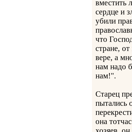
вместить 
сердце и з
убили прав
православн
что Госпо
стране, от
вере, а мн
нам надо б
нам!".
Старец пр
пытались 
перекрест
она тотчас
хозяев, он