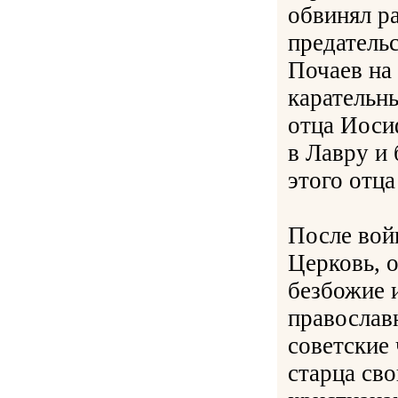
обвинял р
предательс
Почаев на
карательн
отца Иосиф
в Лавру и 
этого отца
После войн
Церковь, 
безбожие 
православ
советские
старца св