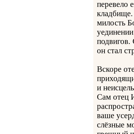
перевело 
кладбище.
милость Б
уединении
подвигов.
он стал ст
Вскоре от
приходящи
и неисцель
Сам отец 
распростр
ваше усер
слёзные мо