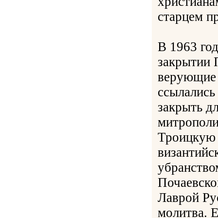
христиана
старцем п
В 1963 го
закрытии 
верующие 
ссылались
закрыть д
митрополи
Троицкую 
византийс
убранство
Почаевско
Лаврой Ру
молитва. 