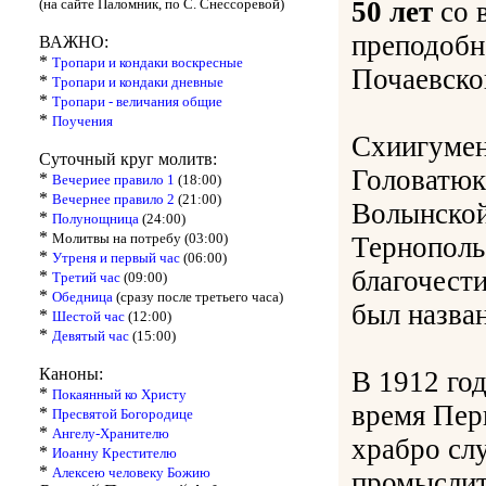
(на сайте Паломник, по С. Снессоревой)
50 лет
со 
преподобн
ВАЖНО:
*
Тропари и кондаки воскресные
Почаевско
*
Тропари и кондаки дневные
*
Тропари - величания общие
*
Поучения
Схиигумен
Суточный круг молитв:
Головатюк
*
Вечериее правило 1
(18:00)
*
Вечернее правило 2
(21:00)
Волынской
*
Полунощница
(24:00)
*
Молитвы на потребу (03:00)
Тернополь
*
Утреня и первый час
(06:00)
благочест
*
Третий час
(09:00)
*
Обедница
(сразу после третьего часа)
был назва
*
Шестой час
(12:00)
*
Девятый час
(15:00)
Каноны:
В 1912 го
*
Покаянный ко Христу
время Пер
*
Пресвятой Богородице
*
Ангелу-Хранителю
храбро сл
*
Иоанну Крестителю
*
Алексею человеку Божию
промыслит