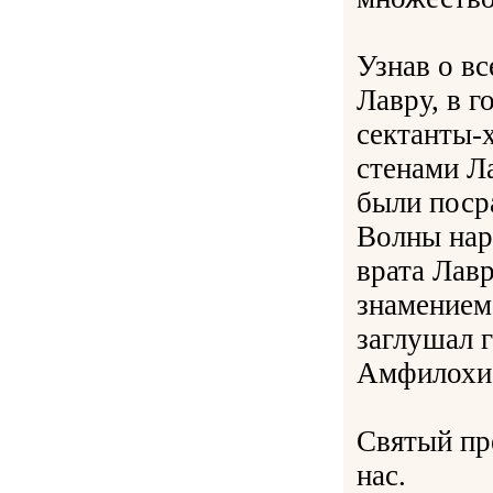
Узнав о в
Лавру, в г
сектанты-
стенами Л
были поср
Волны нар
врата Лав
знамением
заглушал 
Амфилохие
Святый пр
нас.