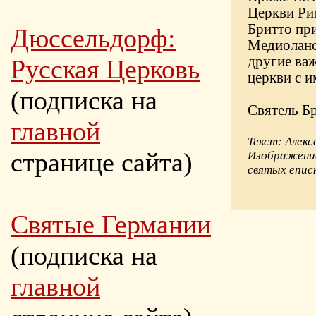
Церкви Ри
Бритто пр
Дюссельдорф:
Медиоланск
другие ва
Русская Церковь
церкви с и
(подписка на
Святель Бр
главной
Текст: Алекс
странице сайта)
Изображение
святых епис
Святые Германии
(подписка на
главной