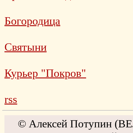
Богородица
Святыни
Курьер "Покров"
rss
© Алексей Потупин (