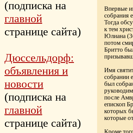
(подписка на
Впервые и
главной
собрания е
Тогда обс
странице сайта)
к тем хрис
Юлиана (36
потом смир
Бритто был
Дюссельдорф:
призывавш
объявления и
Имя святит
собрании е
новости
был собра
руководим
(подписка на
после Амв
епископ Б
главной
которых бы
которые о
странице сайта)
Кроме того