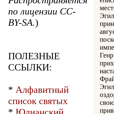
Распространяется
епис
мест
по лицензии CC-
Эгил
BY-SA.
)
прин
авгу
поск
импе
ПОЛЕЗНЫЕ
Генр
прих
ССЫЛКИ:
наст
Фрай
Эгил
*
Алфавитный
оздо
список святых
свою
*
Юлианский
прив