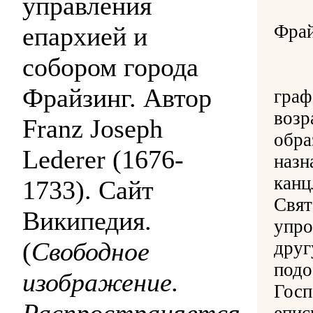
управления
Свя
Фрай
епархией и
собором города
Он 
Фрайзинг. Автор
граф
возр
Franz Joseph
обра
Lederer (1676-
назн
канц
1733). Сайт
Свят
Википедия.
упро
(
Свободное
друг
подо
изображение.
Госп