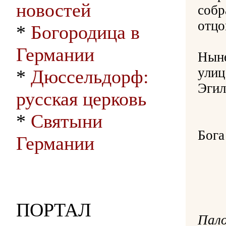
новостей
собр
отцо
*
Богородица в
Германии
Ныне
улиц
*
Дюссельдорф:
Эгил
русская церковь
*
Святыни
Свя
Бога
Германии
ПОРТАЛ
Пало