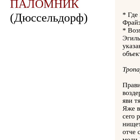
ПАЛОМНИК
(Дюссельдорф)
* Где
Фрайз
* Воз
Эгиль
указа
объек
Тропа
Прави
возде
яви т
Яже в
сего 
нищет
отче 
моли 