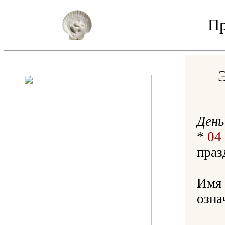
Пр
День
*
04
праз
Имя 
озна