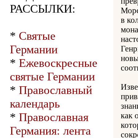
прев
РАССЫЛКИ:
Морс
в ко
мона
*
Святые
наст
Германии
Генр
новы
*
Ежевоскресные
соот
святые Германии
Изве
*
Православный
прив
календарь
знан
*
Православная
как 
кото
Германия: лента
сокр