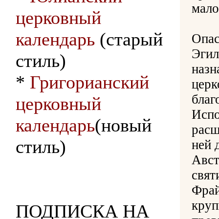
мало
церковный
календарь
(старый
Опас
Эгил
стиль)
назн
*
Григорианский
церк
благ
церковный
Испо
календарь
(новый
расш
стиль)
ней 
Авст
свят
Фрай
круп
ПОДПИСКА НА