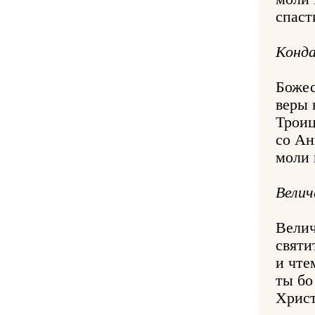
спаст
Конда
Божес
веры 
Троиц
со Ан
моли 
Велич
Велич
святи
и чте
ты бо
Христ