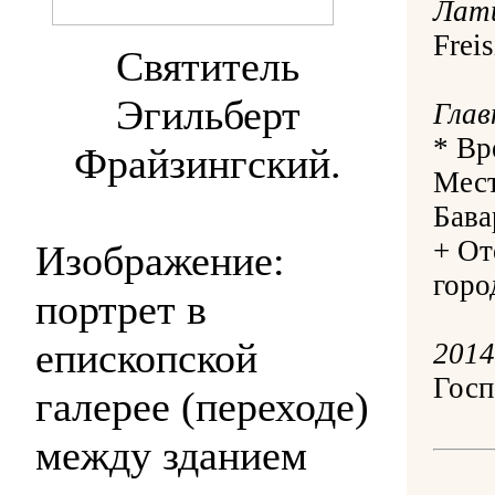
Лати
Freis
Святитель
Эгильберт
Глав
* Вр
Фрайзингский.
Мест
Бава
+ От
Изображение:
горо
портрет в
епископской
2014
Госп
галерее (переходе)
между зданием