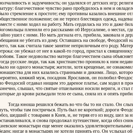
молчаливость и задумчивость; он удалялся от детских игр; религ
натуру: благочестивое чувство рано пробудилось в нем и овладел
было стремление к простоте; ему противны казались внешние от
общественное положение; он не терпел блестящих одежд, надевал 
вместе с ними ходил на работу. Мать сердилась на это и даже би
богомольцы пленили его рассказами об Иерусалиме, о местах, гд
тайно ушел с ними. Но мать догнала его, прибила, заковала и держ
обещания не убегать из дому. Оставшись на свободе, Феодосий на
него, так как считала такое занятие неприличным его роду. Мате
отрока: он убежал от нее в какой-то город, пристал к священнику
побоям. Такое недовольство матери благочестием сына объясняет
тогда русские люди, так как христианство проникло к ним недавн
было ни одного монастыря; жители, хотя крещеные, не ознаком
монашества для них казались странными и дикими. Лицо, которо
вероятно, княжий муж, посадник Ярославов, он полюбил Феодосия,
но Феодосий отдавал нищим это дареное платье, сам ходил в про
конечно, слышал, что святые отшельники носили вериги, и стал 
которые до крови разъедали тело ее сына, сняла их и опять приби
Тогда юноша решился бежать во что бы то ни стало. Он слыхал
путь, чтобы там постричься. Путь был не короткий; дороги Феодо
обоз, шедший с товарами в Киев, и, не теряя его из виду, шел за 
останавливался, и снова продолжал путешествие, когда обоз сним
киевские монастыри еще менее оказались удовлетворительными 
беден; нигде в монастырях не хотели принять его. Он услыхал о