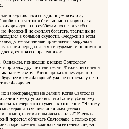
а.
й представлялся гнездилищем всех зол,
 любви: он устроил близ монастыря двор для
ских доходов, а по субботам посылал хлебы в
но Феодосий не скоплял богатств, тратил их на
находился в большой скудости. Феодосий в этом
ой надежды неожиданные приношения выручали
туплении перед князьями и судьями, и он помогал
одосия, считая его праведником.
е. Однажды, пришедши к князю Святославу
ях и органах, другие пели песни. Феодосий сидел и
так на том свете!" Князь приказал немедленно
а будущее время Феодосий уже не встречал у него
тствие Феодосия.
 за несправедливые деяния. Когда Святослав
послании к нему уподоблял его Каину, убившему
л послать печерского игумена в заточение. "Я этому
го мне страшиться: потери ли имущества и
 мы в мир, нагими и выйдем из него!" Князь не
сий перестал обличать Святослава, а только при
монастыре повелел поминать на ектеньях сперва