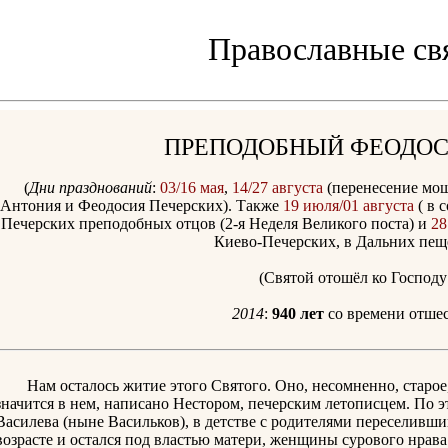
Православные св
ПРЕПОДОБНЫЙ ФЕОДОС
(
Дни празднований
:
03/16 мая
,
14/27 августа
(перенесение мо
Антония и Феодосия Печерских). Также
19 июля/01 августа
( в 
Печерских преподобных отцов (2-я Неделя Великого поста) и
28
Киево-Печерских, в Дальних пещ
(Святой отошёл ко Господу 
2014
:
940 лет
со времени отшес
Нам осталось житие этого Святого. Оно, несомненно, старое, т
значится в нем, написано Нестором, печерским летописцем. По
Василева (ныне Васильков), в детстве с родителями переселивш
возрасте и остался под властью матери, женщины сурового нрава