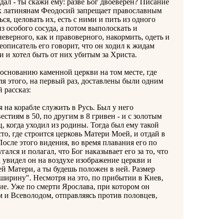
г дал - ты скажи ему: разве Бог двоеверен? Писание
 к латинянам Феодосий запрещает православным
ься, целовать их, есть с ними и пить из одного
из особого сосуда, а потом выполоскать и
неверного, как и правоверного, накормить, одеть и
еописатель его говорит, что он ходил к жидам
и и хотел быть от них убитым за Христа.
нованию каменной церкви на том месте, где
ля этого, на первый раз, доставлены были одним
 рассказ:
а корабле служить в Русь. Был у него
естиям в 50, по другим в 8 гривен - и с золотым
, когда уходил из родины. Тогда был ему такой
сто, где строится церковь Матери Моей, и отдай в
осле этого видения, во время плавания его по
лся и полагал, что Бог наказывает его за то, что
да увидел он на воздухе изображение церкви и
ей Матери, а ты будешь положен в ней. Размер
 ширину". Несмотря на это, по прибытии в Киев,
ие. Уже по смерти Ярослава, при котором он
м и Всеволодом, отправляясь против половцев,