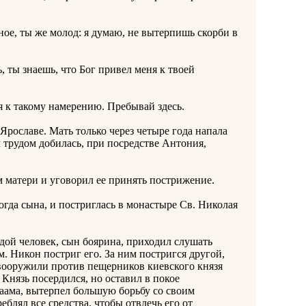
ное, ты же молод: я думаю, не вытерпишь скорби в
 ты знаешь, что Бог привел меня к твоей
 к такому намерению. Пребывай здесь.
ославе. Мать только через четыре года напала
м трудом добилась, при посредстве Антония,
матери и уговорил ее принять пострижение.
да сына, и постриглась в монастыре Св. Николая
й человек, сын боярина, приходил слушать
. Никон постриг его. За ним постригся другой,
вооружили против пещерников киевского князя
 Князь посердился, но оставил в покое
аама, вытерпел большую борьбу со своим
еблял все средства, чтобы отвлечь его от