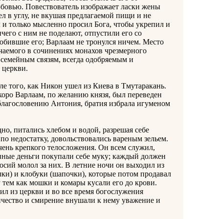
юбовью. Повествователь изображает ласки жены
ел в углу, не вкушая предлагаемой пищи и не
 и только мысленно просил Бога, чтобы укрепил и
ичего с ним не поделают, отпустили его со
любившие его; Варлаам не тронулся ничем. Место
чаемого в сочинениях монахов чрезмерного
семейным связям, всегда одобряемым и
 церкви.
того, как Никон ушел из Киева в Тмутаракань.
коро Варлаам, по желанию князя, был переведен
 благословению Антония, братия избрала игуменом
, питались хлебом и водой, разрешая себе
 по недостатку, довольствовались вареным зельем.
чень крепкого телосложения. Он всем служил,
енные деньги покупали себе муку; каждый должен
осий молол за них. В летние ночи он выходил из
лки) и клобуки (шапочки), которые потом продавал
 тем как мошки и комары кусали его до крови.
л из церкви и во все время богослужения
ничество и смирение внушали к нему уважение и