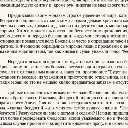
власяницы худую свитку и, кроме рук, никогда не мыл своего тел
Предписывая своим монахам строгое удаление от мира, которы
Феодосий соприкасался с мирскими людьми делами христианской
увечных, слепых, хромых и давал на них десятую часть монастыр
тюрьмы. Хотя в монастырь поступали беспрестанно приношения, 
добро другим, и нередко бывали дни, когда монастырь внезапно 
отношении предавался воле Божией, и часто в оправдание так
братию. К Феодосию обращались мирские люди с просьбами о зас
им своим ходатайством, так как князья и судьи уважали голос Фе
Нередко князья приходили к нему, а также приглашали к себ
Ярославичу, он застал там большое веселье: одни играли на гусл
слушал их с печальным видом и, наконец, проговорил: "Будет ли 
остановить веселье, из уважения к присутствию отшельника, и н
таких забав; но это не мешало князю предаваться забавам в отсу
Добрые отношения к князьям не мешали Феодосию обличать их
изгнал брата своего Изяслава, Феодосий порицал его и в своем 
брата своего Авеля. Святослав так рассердился за это, что грози
рад, - сказал Феодосий, - для меня это самое лучшее в жизни. Че
богатств? Разлучаться ли мне с детьми и селами? Нагими пришли
стал более преследовать Феодосия, всеми уважаемого, но и Феодо
всяком случае просил его возвратить княжение брату, и в своем 