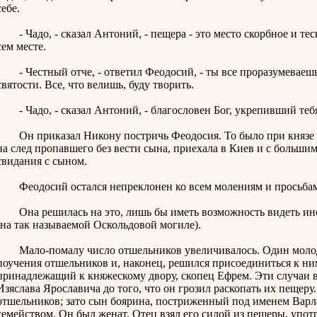
себе.
- Чадо, - сказал Антоний, - пещера - это место скорбное и тес
сем месте.
- Честный отче, - ответил Феодосий, - ты все проразумеваешь,
святости. Все, что велишь, буду творить.
- Чадо, - сказал Антоний, - благословен Бог, укрепивший тебя
Он приказал Никону постричь Феодосия. То было при князе Яр
на след пропавшего без вести сына, приехала в Киев и с больши
свидания с сыном.
Феодосий остался непреклонен ко всем молениям и просьбам 
Она решилась на это, лишь бы иметь возможность видеть иног
(на так называемой Оскольдовой могиле).
Мало-помалу число отшельников увеличивалось. Один молодо
поучения отшельников и, наконец, решился присоединиться к ним
принадлежащий к княжескому двору, скопец Ефрем. Эти случаи 
Изяслава Ярославича до того, что он грозил раскопать их пещеру.
отшельников; зато сын боярина, постриженный под именем Варл
семейством. Он был женат. Отец взял его силой из пещеры, употр