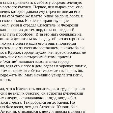
ия стала привлекать к себе эту сосредоточенную
о всем его бытием. Первое, чем выразилось оно,
личия, которые давало ему перед низшими его
на себя такое же платье, какое было на рабах, и
ла своего сына. Какие-то странствующие
е жил, учил и страдал Спаситель, и Феодосий
ала в оковах до тех пор, пока он не дал ей
чал печь просфоры. И за это мать сердилась на
ринский деспотизм вывел другой раз из терпения
; но мать опять нашла его и опять подвергла
ся тем еще языческим состоянием, в каком были
о; в Курске, городе глухом, не первоклассном, не
ились еще с монастырским бытом; приемы
е "Житие" называет властителем города -
 взял его к себе в дом, одевал в хорошее платье,
стом и наложил себе на тело железные цепи: он,
подражать им. Мать нечаянно увидела эти цепи,
ла его.
, что в Киеве есть монастыри, и туда направил
сий не знал; к счастью, он встретил купеческий
ним следом, останавливаясь тогда, когда обоз
ался с места. Так добрался он до Киева. Но
для Феодосия, чем для Антония. Юноша был
б Антонии, отправился к нему и просил принять к