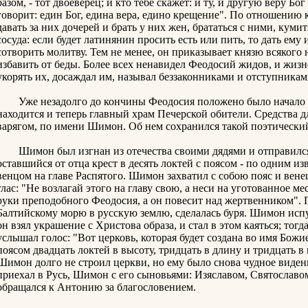
разом, - тот двоеверец; и кто тебе скажет: и ту, и другую веру Бо
говорит: един Бог, едина вера, едино крещение". По отношению
давать за них дочерей и брать у них жен, брататься с ними, кумит
сосуда: если будет латинянин просить есть или пить, то дать ему 
сотворить молитву. Тем не менее, он приказывает князю всякого 
избавить от беды. Более всех ненавидел Феодосий жидов, и жизн
укорять их, досаждал им, называл беззаконниками и отступникам
Уже незадолго до кончины Феодосия положено было начало ос
находится и теперь главный храм Печерской обители. Средства д
варягом, по имени Шимон. Об нем сохранился такой поэтический
Шимон был изгнан из отечества своими дядями и отправился н
оставшийся от отца крест в десять локтей с поясом - по одним изв
венцом на главе Распятого. Шимон захватил с собою пояс и венец
глас: "Не возлагай этого на главу свою, а неси на уготованное ме
руки преподобного Феодосия, а он повесит над жертвенником". П
Балтийскому морю в русскую землю, сделалась буря. Шимон испуга
он взял украшение с Христова образа, и стал в этом каяться; тог
услышал голос: "Вот церковь, которая будет создана во имя Божи
поясом двадцать локтей в высоту, тридцать в длину и тридцать в
Шимон долго не строил церкви, но ему было снова чудное виден
приехал в Русь, Шимон с его сыновьями: Изяславом, Святославо
обращался к Антонию за благословением.