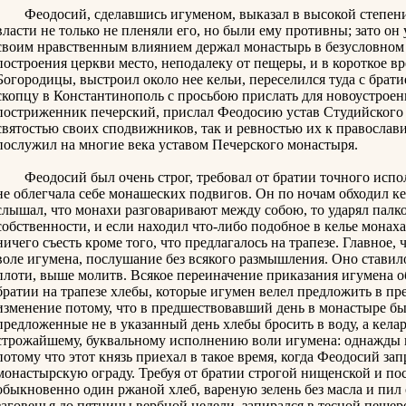
Феодосий, сделавшись игуменом, выказал в высокой степени т
власти не только не пленяли его, но были ему противны; зато он 
своим нравственным влиянием держал монастырь в безусловном
построения церкви место, неподалеку от пещеры, и в короткое в
Богородицы, выстроил около нее кельи, переселился туда с брати
скопцу в Константинополь с просьбою прислать для новоустрое
постриженник печерский, прислал Феодосию устав Студийского 
святостью своих сподвижников, так и ревностью их к православи
послужил на многие века уставом Печерского монастыря.
Феодосий был очень строг, требовал от братии точного исполн
не облегчала себе монашеских подвигов. Он по ночам обходил ке
слышал, что монахи разговаривают между собою, то ударял палко
собственности, и если находил что-либо подобное в келье монаха,
ничего съесть кроме того, что предлагалось на трапезе. Главное,
воле игумена, послушание без всякого размышления. Оно ставил
плоти, выше молитв. Всякое переиначение приказания игумена 
братии на трапезе хлебы, которые игумен велел предложить в пр
изменение потому, что в предшествовавший день в монастыре б
предложенные не в указанный день хлебы бросить в воду, а кела
строжайшему, буквальному исполнению воли игумена: однажды вр
потому что этот князь приехал в такое время, когда Феодосий за
монастырскую ограду. Требуя от братии строгой нищенской и по
обыкновенно один ржаной хлеб, вареную зелень без масла и пил 
заговенья до пятницы вербной недели, запирался в тесной пещере;