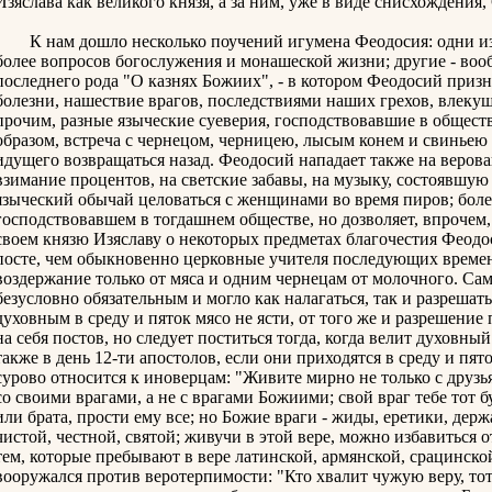
Изяслава как великого князя, а за ним, уже в виде снисхождения,
К нам дошло несколько поучений игумена Феодосия: одни из 
более вопросов богослужения и монашеской жизни; другие - воо
последнего рода "О казнях Божиих", - в котором Феодосий призна
болезни, нашествие врагов, последствиями наших грехов, влекущ
прочим, разные языческие суеверия, господствовавшие в общест
образом, встреча с чернецом, черницею, лысым конем и свинье
идущего возвращаться назад. Феодосий нападает также на верова
взимание процентов, на светские забавы, на музыку, состоявшую т
языческий обычай целоваться с женщинами во время пиров; более 
господствовавшем в тогдашнем обществе, но дозволяет, впрочем,
своем князю Изяславу о некоторых предметах благочестия Феодо
посте, чем обыкновенно церковные учителя последующих времен
воздержание только от мяса и одним чернецам от молочного. Сам
безусловно обязательным и могло как налагаться, так и разрешат
духовным в среду и пяток мясо не ясти, от того же и разрешение
на себя постов, но следует поститься тогда, когда велит духовн
также в день 12-ти апостолов, если они приходятся в среду и пя
сурово относится к иноверцам: "Живите мирно не только с друзьям
со своими врагами, а не с врагами Божиими; свой враг тебе тот 
или брата, прости ему все; но Божие враги - жиды, еретики, дер
чистой, честной, святой; живучи в этой вере, можно избавиться о
тем, которые пребывают в вере латинской, армянской, срацинско
вооружался против веротерпимости: "Кто хвалит чужую веру, тот 