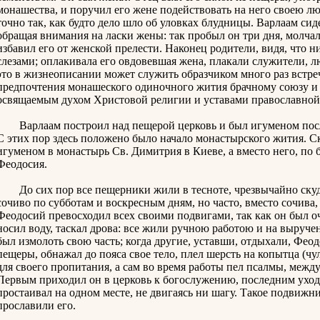
монашества, и поручил его жене подействовать на него своею л
точно так, как будто дело шло об уловках блудницы. Варлаам сид
обращая внимания на ласки жены: так пробыл он три дня, молчал
избавил его от женской прелести. Наконец родители, видя, что н
слезами; оплакивала его овдовевшая жена, плакали служители, 
это в жизнеописании может служить образчиком много раз встре
предпочтения монашеского одиночного жития брачному союзу и 
освящаемым духом Христовой религии и уставами православной
Варлаам построил над пещерой церковь и был игуменом после 
С этих пор здесь положено было начало монастырского жития. С
игуменом в монастырь Св. Димитрия в Киеве, а вместо него, по
Феодосия.
До сих пор все пещерники жили в тесноте, чрезвычайно скудно
сочиво по субботам и воскресным дням, но часто, вместо сочива,
Феодосий превосходил всех своими подвигами, так как он был о
носил воду, таскал дрова: все жили ручною работою и на выруч
был измолоть свою часть; когда другие, уставши, отдыхали, Феод
пещеры, обнажал до пояса свое тело, плел шерсть на копытца (чу
для своего пропитания, а сам во время работы пел псалмы, между
Первым приходил он в церковь к богослужению, последним уходи
простаивал на одном месте, не двигаясь ни шагу. Такое подвиж
прославили его.