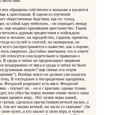
 Святослава.
них обращены собственно к монахам и касаются
бще к христианам. В одном из поучений
ет общественные бедствия, как-то: голод,
их за собой кару небесную, - он порицает, между
ве, еще недавно принявшем христианство. Таким
ю считались дурным предвестием и побуждали
ние в чихание, на чародейство, гадания, приметы,
огда из гуслей и сопелей, на скоморохов, на
всего распространяется о пьянстве, как о пороке,
 пить умеренно. Достойно замечания, что в ответе
сий относится снисходительнее к правилам о
. В среды и пятки он предписывает мирянам
ое воздержание от мяса в среды и пятки не было
ься духовным лицом ("аще связан еси отцем
 приими"). Вообще никто не должен сам налагать
ый отец. В господские и богородичные праздники,
ток, Феодосий разрешает есть мясо. Феодосий
и, - поучает он, - но и с врагами, однако только
будет, кто убил бы перед твоими очами твоего сына
жащие кривую веру... Нет лучше веры нашей,
т грехов, сделаться причастником вечной жизни, а
й, тем нет жизни вечной, ни части со святыми". Он
свою хулит, а кто хвалит и свою веру, и чужую