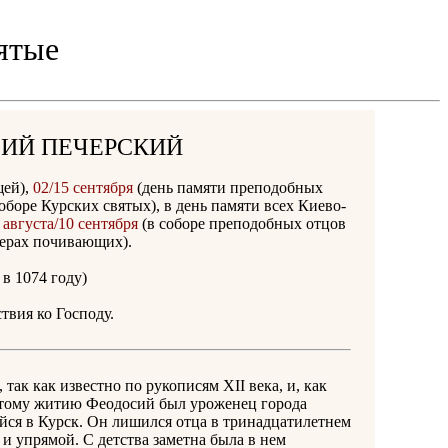
ятые
ИЙ ПЕЧЕРСКИЙ
щей),
02/15 сентября
(день памяти преподобных
соборе Курских святых), в день памяти всех Киево-
 августа/10 сентября
(в соборе преподобных отцов
ерах почивающих).
в 1074 году)
твия ко Господу.
ак как известно по рукописям XII века, и, как
 этому житию Феодосий был уроженец города
ийся в Курск. Он лишился отца в тринадцатилетнем
 и упрямой. С детства заметна была в нем