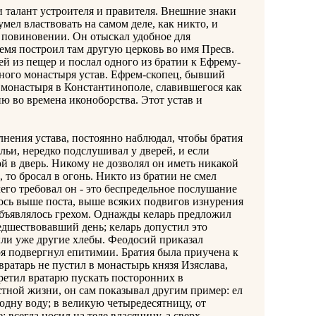
алант устроителя и правителя. Внешние знаки
умел властвовать на самом деле, как никто, и
 повиновении. Он отыскал удобное для
ремя построил там другую церковь во имя Пресв.
ей из пещер и послал одного из братии к Ефрему-
нного монастыря устав. Ефрем-скопец, бывший
монастыря в Константинополе, славившегося как
ю во времена иконоборства. Этот устав и
ения устава, постоянно наблюдал, чтобы братия
льи, нередко подслушивал у дверей, и если
й в дверь. Никому не дозволял он иметь никакой
 то бросал в огонь. Никто из братии не смел
 чего требовал он - это беспредельное послушание
ось выше поста, выше всяких подвигов изнурения
объявлялось грехом. Однажды келарь предложил
едшествовавший день; келарь допустил это
ыли уже другие хлебы. Феодосий приказал
ря подвергнул епитимии. Братия была приучена к
атарь не пустил в монастырь князя Изяслава,
претил вратарю пускать посторонних в
стной жизни, он сам показывал другим пример: ел
одну воду; в великую четыредесятницу, от
 всегда носил на теле власяницу, а сверх