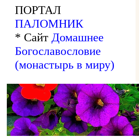
ПОРТАЛ
ПАЛОМНИК
* Сайт
Домашнее
Богославословие
(монастырь в миру)