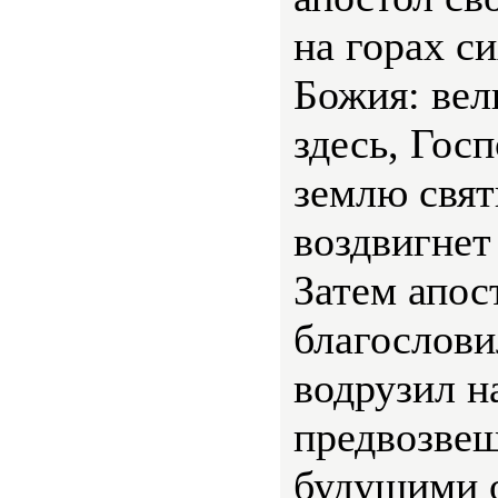
на горах с
Божия: вел
здесь, Гос
землю свя
воздвигнет
Затем апос
благослови
водрузил н
предвозвещ
будущими о