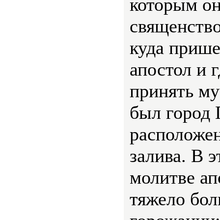
которым он
священство
куда приш
апостол и 
принять му
был город 
расположе
залива. В э
молитве ап
тяжело бол