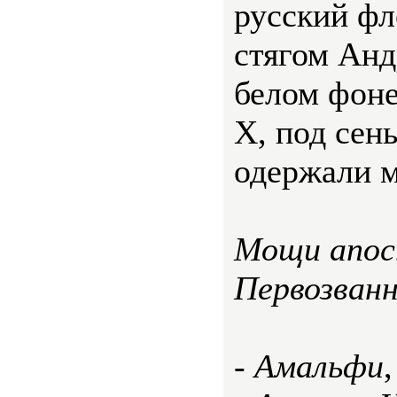
русский фл
стягом Анд
белом фоне
X, под сен
одержали м
Мощи апос
Первозванн
-
Амальфи