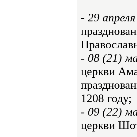
-
29 апреля
празднован
Православ
-
08 (21) м
церкви Ам
празднован
1208 году;
-
09 (22) м
церкви Шо