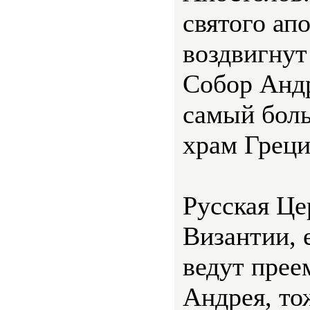
святого ап
воздвигнут
Собор Андр
самый бол
храм Греци
Русская Це
Византии, 
ведут прее
Андрея, то