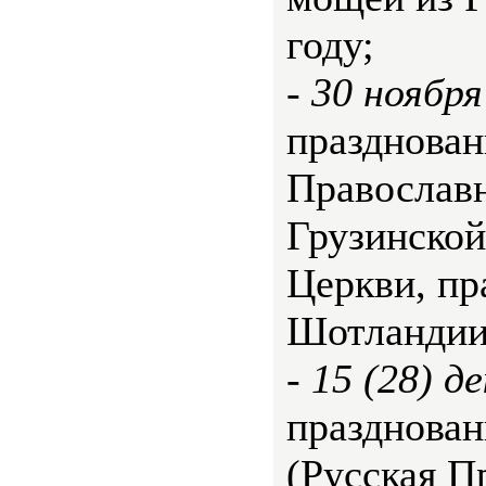
году;
-
30 ноября
празднован
Православ
Грузинской
Церкви, пр
Шотландии
-
15 (28) д
празднова
(Русская П