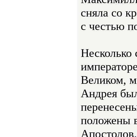
сняла со к
с честью п
Несколько 
императоре
Великом, м
Андрея бы
перенесены
положены 
Апостолов.