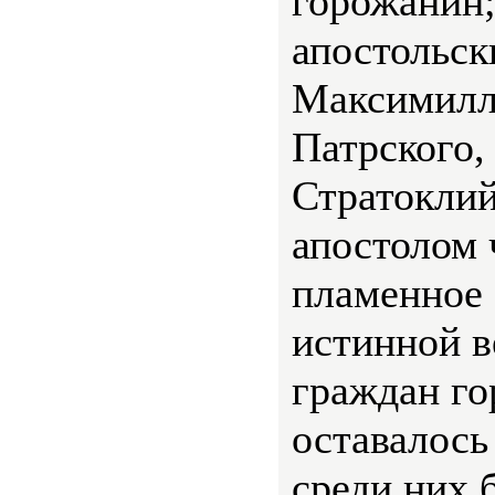
горожанин
апостольск
Максимилла
Патрского, 
Стратокли
апостолом 
пламенное 
истинной в
граждан го
оставалось
среди них 