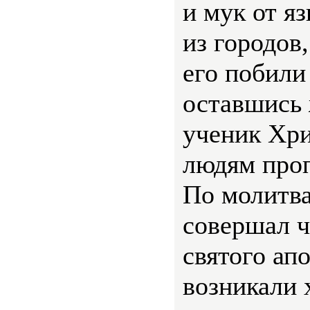
и мук от я
из городов
его побили
оставшись
ученик Хри
людям проп
По молитва
совершал ч
святого ап
возникали 