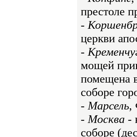
престоле п
-
Коршенбр
церкви апо
-
Кременчу
мощей прив
помещена 
соборе гор
-
Марсель
,
-
Москва
- 
соборе (дес