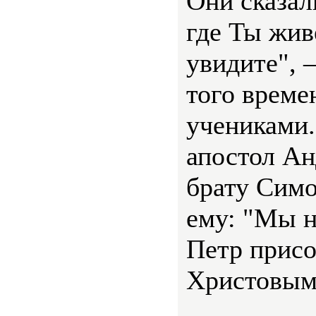
Они сказал
где Ты жи
увидите", 
того време
учениками.
апостол Ан
брату Симо
ему: "Мы 
Петр присо
Христовым