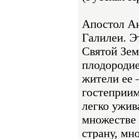
Апостол Ан
Галилеи. Э
Святой Зем
плодородие
жители ее
гостеприим
легко ужив
множестве
страну, мн