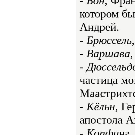
-
Бон
, Фран
котором бы
Андрей.
-
Брюссель
-
Варшава
-
Дюссельд
частица мо
Маастрихтс
-
Кёльн
, Ге
апостола А
-
Копфинг
,