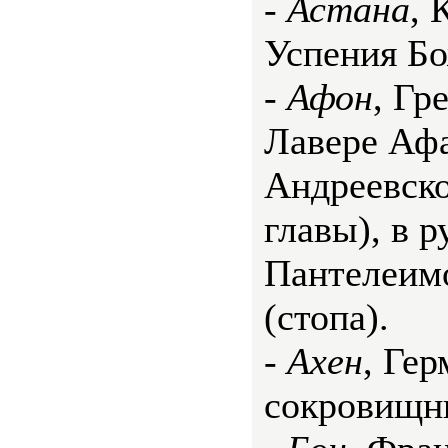
-
Астана
, 
Успения Б
-
Афон
, Гр
Лавере Афа
Андреевско
главы), в р
Пантелеим
(стопа).
-
Ахен
, Гер
сокровищни