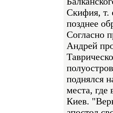
Балканског
Скифия, т. 
позднее об
Согласно п
Андрей про
Таврическ
полуостров
поднялся н
места, где
Киев. "Вер
апостол св