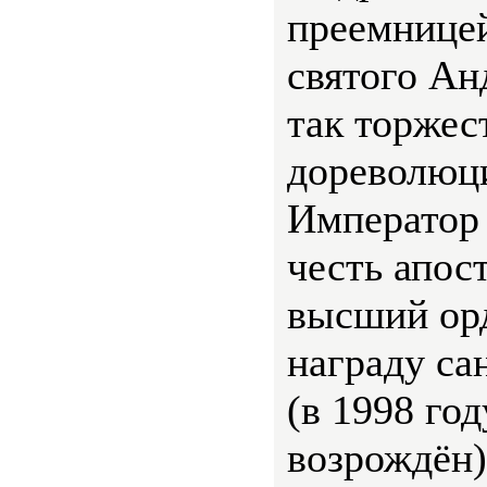
преемницей
святого Ан
так торжес
дореволюц
Император 
честь апос
высший орд
награду са
(в 1998 го
возрождён)