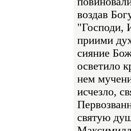
повиновали
воздав Богу
"Господи, 
приими дух
сияние Бож
осветило к
нем мучени
исчезло, с
Первозван
святую душ
Максимилла