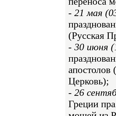
переноса 
-
21 мая (0
празднован
(Русская П
-
30 июня (
празднован
апостолов 
Церковь);
-
26 сентяб
Греции пра
мощей из Р