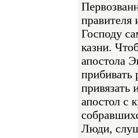
Первозван
правителя 
Господу са
казни. Что
апостола Э
прибивать р
привязать и
апостол с 
собравшихс
Люди, слуш