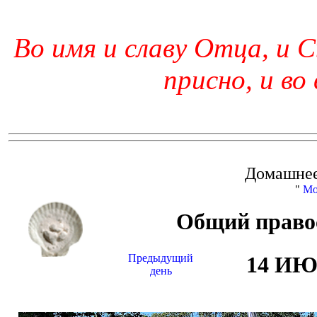
Во имя и славу Отца, и С
присно, и во
Домашнее
"
Мо
Общий право
Предыдущий
14 И
день