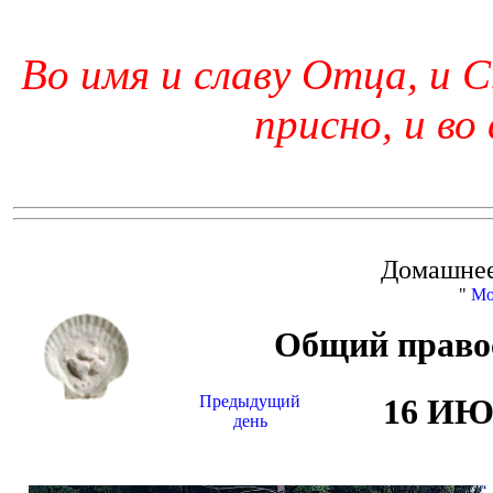
Во имя и славу Отца, и С
присно, и во
Домашнее
"
Мо
Общий право
Предыдущий
16 И
день