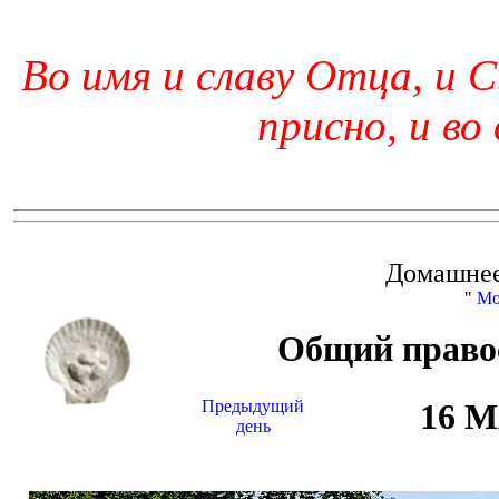
Во имя и славу Отца, и С
присно, и во
Домашнее
"
Мо
Общий право
Предыдущий
16 
день