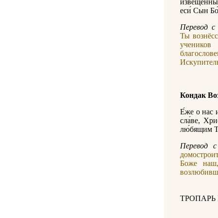
извеще́нны
еси́ Сын Бо
Перевод с 
Ты вознёсс
учеников
благослов
Искупитель
Кондак Во
Е́же о нас 
сла́ве, Хри
лю́бящим Тя
Перевод c
домостроит
Боже наш,
возлюбивши
ТРОПАРЬ