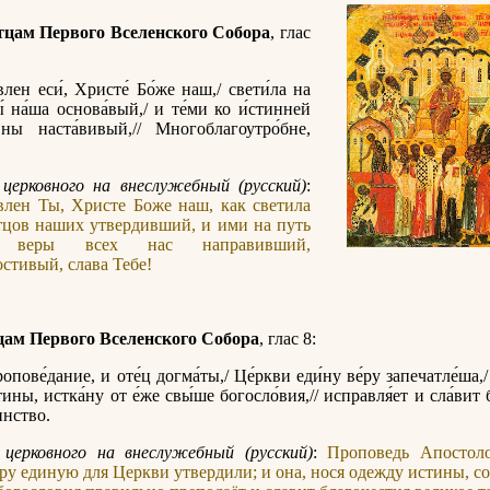
тцам Первого Вселенского Собора
, глас
лен еси́, Христе́ Бо́же наш,/ свети́ла на
́ на́ша основа́вый,/ и те́ми ко и́стинней
ны наста́вивый,// Многоблагоутро́бне,
церковного на внеслужебный (русский)
:
влен Ты, Христе Боже наш, как светила
тцов наших утвердивший, и ими на путь
й веры всех нас направивший,
тивый, слава Тебе!
цам Первого Вселенского Собора
, глас 8:
опове́дание, и оте́ц догма́ты,/ Це́ркви еди́ну ве́ру запечатле́ша,/ 
тины, истка́ну от е́же свы́ше богосло́вия,// исправля́ет и сла́вит 
́инство.
 церковного на внеслужебный (русский)
:
Проповедь Апостол
ру единую для Церкви утвердили; и она, нося одежду истины, с