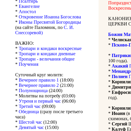
*
Псалтирь
Попразднс
*
Евангелие
Воскресень
*
Апостол
*
Откровение Иоанна Богослова
КАНОНИЗ
*
Иконы Пресвятой Богородицы
ЦЕРКВИ 
(на сайте Паломник, по
С. И.
Снессоревой)
Божия Ма
*
Челнска
ВАЖНО:
*
Псково-
*
Тропари и кондаки воскресные
*
Тропари и кондаки дневные
*
Патрики
*
Тропари - величания общие
100 года).
*
Поучения
*
Акакий
П
*
Менандр
Суточный круг молитв:
*
Полиен
П
*
Вечернее правило 1
(18:00)
*
Корнили
*
Вечернее правило 2
(21:00)
*
Димитри
*
Полунощница
(24:00)
*
Евфроси
* Молитвы на потребу (03:00)
год).
*
Утреня и первый час
(06:00)
*
Третий час
(09:00)
*
Корнили
*
Обедница
(сразу после третьего
*
Иоанн
(в
часа)
схимонах, 
*
Шестой час
(12:00)
*
Сергий
Ш
*
Девятый час
(15:00)
*
Калуф
Ег