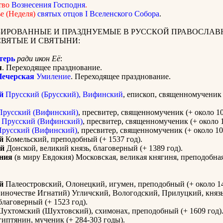
тво
Вознесения Господня
.
е (Неделя)
святых отцов I Вселенского Собора
.
ИРОВАННЫЕ И ПРАЗДНУЕМЫЕ В РУССКОЙ ПРАВОСЛАВ
СВЯТЫЕ И СВЯТЫНИ:
терь
ради икон Её
:
я
. Переходящее празднование.
Печерская
Умиление
. Переходящее празднование.
й
Прусский (Брусский), Вифинский
, епископ, священномученик 
русский (Вифинский)
, пресвитер, священномученик (+ около 10
Прусский (Вифинский)
, пресвитер, священномученик (+ около 1
русский (Вифинский)
, пресвитер, священномученик (+ около 10
й
Комельский, преподобный (+ 1537 год).
й
Донской, великий князь, благоверный (+ 1389 год).
ния
(в миру Евдокия) Московская, великая княгиня, преподобная
й
Палеостровский, Олонецкий, игумен, преподобный (+ около 14
 иночестве Игнатий) Угличский, Вологодский, Прилуцкий, князь
благоверный (+ 1523 год).
ухтомский (Шухтовский), схимонах, преподобный (+ 1609 год)
иптянин, мученик (+ 284-303 годы).