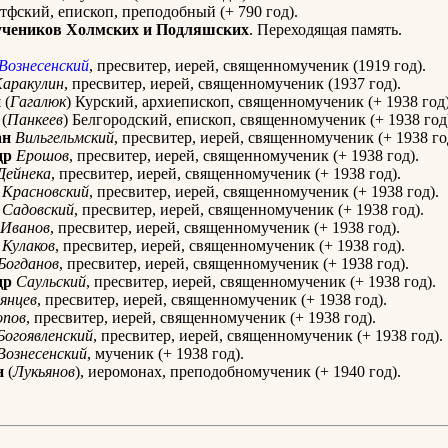
тфский, епископ, преподобный (+ 790 год).
учеников Холмских и Подляшских
. Переходящая память.
Вознесенский
, пресвитер, иерей, священномученик (1919 год).
аракулин
, пресвитер, иерей, священномученик (1937 год).
й
(
Гагалюк
) Курский, архиепископ, священномученик (+ 1938 год)
(
Панкеев
) Белгородский, епископ, священномученик (+ 1938 год
ан
Вильгельмский
, пресвитер, иерей, священномученик (+ 1938 го
др
Ерошов
, пресвитер, иерей, священномученик (+ 1938 год).
Дейнека
, пресвитер, иерей, священномученик (+ 1938 год).
Красновский
, пресвитер, иерей, священномученик (+ 1938 год).
Садовский
, пресвитер, иерей, священномученик (+ 1938 год).
Иванов
, пресвитер, иерей, священномученик (+ 1938 год).
Кулаков
, пресвитер, иерей, священномученик (+ 1938 год).
Богданов
, пресвитер, иерей, священномученик (+ 1938 год).
др
Саульский
, пресвитер, иерей, священномученик (+ 1938 год).
янцев
, пресвитер, иерей, священномученик (+ 1938 год).
опов
, пресвитер, иерей, священномученик (+ 1938 год).
Богоявленский
, пресвитер, иерей, священномученик (+ 1938 год).
Вознесенский
, мученик (+ 1938 год).
н
(
Лукьянов
), иеромонах, преподобномученик (+ 1940 год).