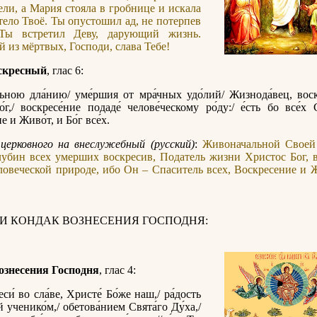
ели, а Мария стояла в гробнице и искала
тело Твоё. Ты опустошил ад, не потерпев
Ты встретил Деву, дарующий жизнь.
 из мёртвых, Господи, слава Тебе!
скресный
, глас 6:
ьною дла́нию/ уме́ршия от мра́чных удо́лий/ Жизнода́вец, воскр
́г,/ воскресе́ние подаде́ челове́ческому ро́ду:/ е́сть бо все́х С
 и Живо́т, и Бо́г все́х.
церковного на внеслужебный (русский)
:
Живоначальной Своей
убин всех умерших воскресив, Податель жизни Христос Бог, 
ловеческой природе, ибо Он – Спаситель всех, Воскресение и 
 И КОНДАК ВОЗНЕСЕНИЯ ГОСПОДНЯ:
ознесения Господня
, глас 4:
еси́ во сла́ве, Христе́ Бо́же наш,/ ра́дость
 ученико́м,/ обетова́нием Свята́го Ду́ха,/