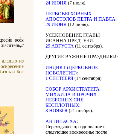
24 ИЮНЯ
(7 июля).
ПЕРВОВЕРХОВНЫХ
АПОСТОЛОВ ПЕТРА И ПАВЛА
:
29 ИЮНЯ
(12 июля).
УСЕКНОВЕНИЕ ГЛАВЫ
еси́в все́х
ИОАННА ПРЕДТЕЧИ:
паси́тель,//
29 АВГУСТА
(11 сентября).
ДРУГИЕ ВАЖНЫЕ ПРАЗДНИКИ:
 дланью из
воскресение
ИНДИКТ (ЦЕРКОВНОЕ
Жизнь и Бог
НОВОЛЕТИЕ)
:
1 СЕНТЯБРЯ
(14 сентября).
CОБОР АРХИСТРАТИГА
МИХАИЛА И ПРОЧИХ
НЕБЕСНЫХ СИЛ
БЕСПЛОТНЫХ
:
8 НОЯБРЯ
(21 ноября).
АНТИПАСХА
:
Переходящее празднование в
следующее воскресенье после