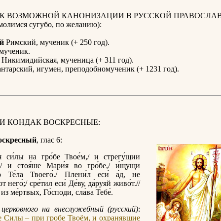
 К ВОЗМОЖНОЙ КАНОНИЗАЦИИ В РУССКОЙ ПРАВОСЛА
олимся сугубо, по желанию):
й
Римский, мученик (+ 250 год).
 мученик.
Никимидийская, мученица (+ 311 год).
нтарский, игумен, преподобномученик (+ 1231 год).
 И КОНДАК ВОСКРЕСНЫЕ:
оскресный
, глас 6:
я си́лы на гро́бе Твое́м,/ и стрегу́щии
,/ и стоя́ше Мари́я во гро́бе,/ и́щущи
о Те́ла Твоего́./ Плени́л еси́ а́д, не
т него́;/ сре́тил еси́ Де́ву, да́руяй живо́т.//
из ме́ртвых, Го́споди, сла́ва Тебе́.
церковного на внеслужебный (русский)
:
 Силы – при гробе Твоём, и охранявшие