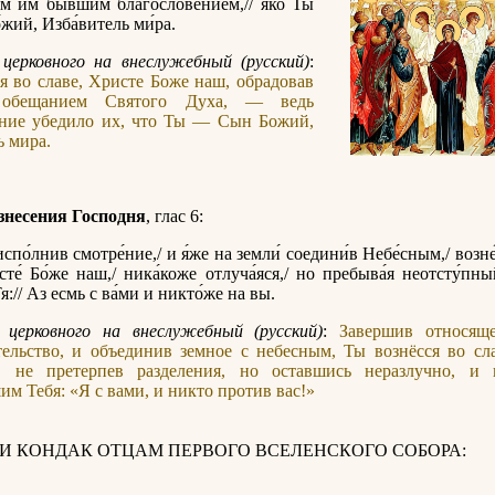
м им бы́вшим благослове́нием,// я́ко Ты
́жий, Изба́витель ми́ра.
церковного на внеслужебный (русский)
:
я во славе, Христе Боже наш, обрадовав
 обещанием Святого Духа, — ведь
ение убедило их, что Ты — Сын Божий,
 мира.
знесения Господня
, глас 6:
испо́лнив смотре́ние,/ и я́же на земли́ соедини́в Небе́сным,/ возне́
сте́ Бо́же наш,/ ника́коже отлуча́яся,/ но пребыва́я неотсту́пны
:// Аз есмь с ва́ми и никто́же на вы.
 церковного на внеслужебный (русский)
:
Завершив относящ
ельство, и объединив земное с небесным, Ты вознёсся во сл
 не претерпев разделения, но оставшись неразлучно, и 
м Тебя: «Я с вами, и никто против вас!»
 И КОНДАК ОТЦАМ ПЕРВОГО ВСЕЛЕНСКОГО СОБОРА: