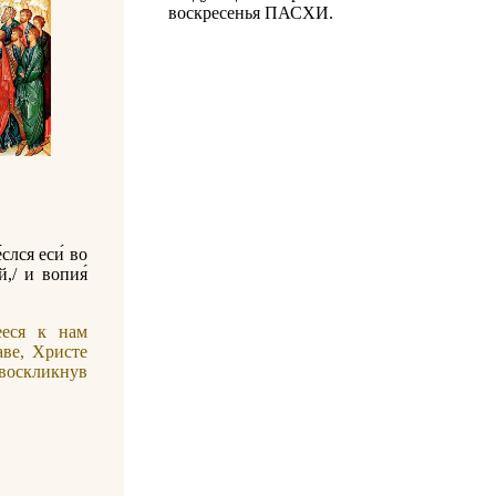
воскресенья ПАСХИ.
слся еси́ во
й,/ и вопия́
ееся к нам
аве, Христе
воскликнув