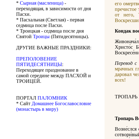
*
Сырная (масленица)
-
его омертв
переходящая, в зависимости от дня
пречистое 
Пасхи.
от него, 
* Пасхальная (Светлая) - первая
Воскресший
седмица после Пасхи.
* Троицкая - седмица после дня
Кондак во
Святой
Троицы
(Пятидесятницы).
Живонача́л
Христо́с Бо
ДРУГИЕ ВАЖНЫЕ ПРАЗДНИКИ:
Воскресе́ние
ПРЕПОЛОВЕНИЕ
Перевод с 
ПЯТИДЕСЯТНИЦЫ
:
мрачных гл
Переходящее празднование в
даровал че
самой середине между ПАСХОЙ и
всех!
ТРОИЦЕЙ.
ТРОПАРЬ
ПОРТАЛ
ПАЛОМНИК
* Сайт
Домашнее Богославословие
(монастырь в миру)
Тропарь В
Возне́слся 
сотвори́вый