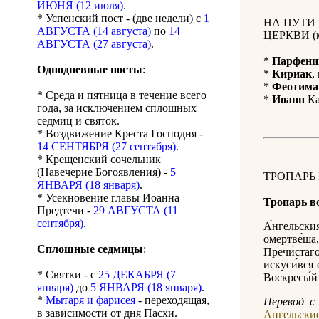
ИЮНЯ (12 июля)
.
* Успенский пост - (две недели) с
1
НА ПУТИ
АВГУСТА (14 августа)
по
14
ЦЕРКВИ (м
АВГУСТА (27 августа)
.
*
Парфени
Однодневные посты
:
*
Кириак
,
*
Феотима
* Среда и пятница в течение всего
*
Иоанн
Ка
года, за исключением сплошных
седмиц и святок.
* Воздвижение Креста Господня -
14 СЕНТЯБРЯ (27 сентября)
.
* Крещенский сочельник
(Навечерие Богоявления) -
5
ТРОПАРЬ
ЯНВАРЯ (18 января)
.
* Усекновение главы Иоанна
Тропарь в
Предтечи -
29 АВГУСТА (11
сентября)
.
А́нгельски
омертве́ша
Сплошные седмицы
:
Пречи́стаг
искуси́вся о
* Святки - с
25 ДЕКАБРЯ (7
Воскресы́й 
января)
до
5 ЯНВАРЯ (18 января)
.
*
Мытаря и фарисея
- переходящая,
Перевод с 
в зависимости от дня Пасхи.
Ангельские