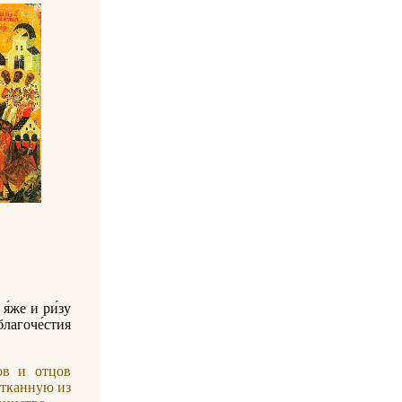
я́же и ри́зу
благоче́стия
ов и отцов
отканную из