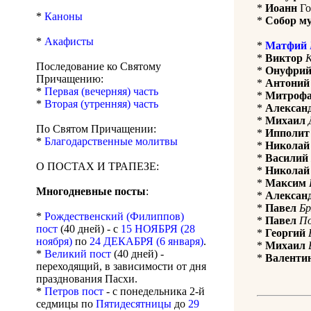
*
Иоанн
Го
*
Каноны
*
Собор м
*
Акафисты
*
Матфий
*
Виктор
К
Последование ко Святому
*
Онуфри
Причащению:
*
Антоний
*
Первая (вечерняя) часть
*
Митроф
*
Вторая (утренняя) часть
*
Алексан
*
Михаил
По Святом Причащении:
*
Ипполит
*
Благодарственные молитвы
*
Николай
*
Василий
О ПОСТАХ И ТРАПЕЗЕ:
*
Николай
*
Максим
Многодневные посты
:
*
Алексан
*
Павел
Бр
*
Рождественский (Филиппов)
*
Павел
П
пост
(40 дней) - с
15 НОЯБРЯ (28
*
Георгий
ноября)
по
24 ДЕКАБРЯ (6 января)
.
*
Михаил
*
Великий пост
(40 дней) -
*
Валенти
переходящий, в зависимости от дня
празднования Пасхи.
*
Петров пост
- с понедельника 2-й
седмицы по
Пятидесятницы
до
29