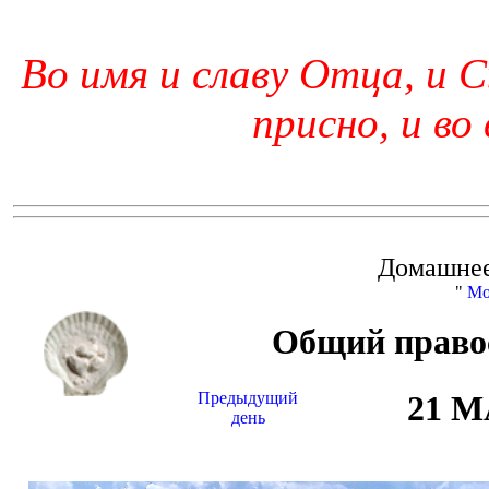
Во имя и славу Отца, и С
присно, и во
Домашнее
"
Мо
Общий право
Предыдущий
21 
день