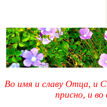
Во имя и славу Отца, и С
присно, и во