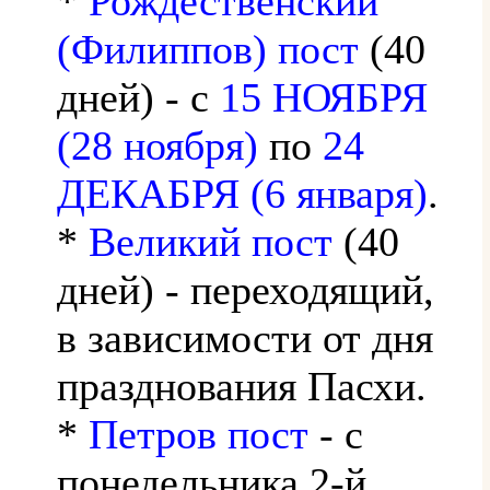
*
Рождественский
(Филиппов) пост
(40
дней) - с
15 НОЯБРЯ
(28 ноября)
по
24
ДЕКАБРЯ (6 января)
.
*
Великий пост
(40
дней) - переходящий,
в зависимости от дня
празднования Пасхи.
*
Петров пост
- с
понедельника 2-й