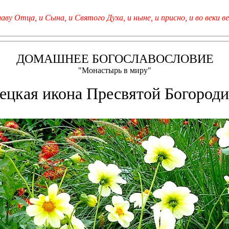
лаву Отца, и Сына, и Святого Духа, и ныне, и присно, и во веки ве
ДОМАШНЕЕ БОГОСЛАВОСЛОВИЕ
"Монастырь в миру"
ецкая икона Пресвятой Богород