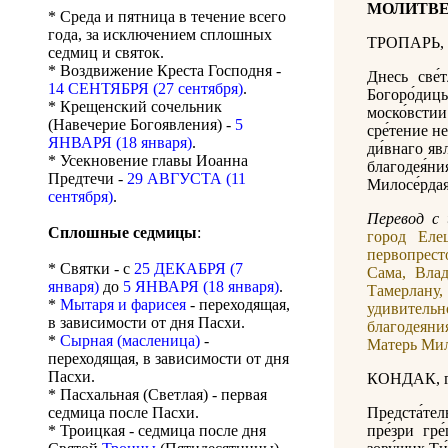
МОЛИТВЕ
* Среда и пятница в течение всего
года, за исключением сплошных
ТРОПАРЬ, г
седмиц и святок.
* Воздвижение Креста Господня -
Днесь све́т
14 СЕНТЯБРЯ (27 сентября)
.
Богоро́дицы
* Крещенский сочельник
моско́встии 
(Навечерие Богоявления) -
5
сре́тение не
ЯНВАРЯ (18 января)
.
ди́внаго яв
* Усекновение главы Иоанна
благодея́ния
Предтечи -
29 АВГУСТА (11
Милосе́рдая
сентября)
.
Перевод с 
Сплошные седмицы
:
город Еле
первопрест
* Святки - с
25 ДЕКАБРЯ (7
Сама, Вла
января)
до
5 ЯНВАРЯ (18 января)
.
Тамерлану,
*
Мытаря и фарисея
- переходящая,
удивитель
в зависимости от дня Пасхи.
благодеяни
*
Сырная (масленица)
-
Матерь Мил
переходящая, в зависимости от дня
Пасхи.
КОНДАК, гл
* Пасхальная (Светлая) - первая
седмица после Пасхи.
Предста́тел
* Троицкая - седмица после дня
пре́зри гре