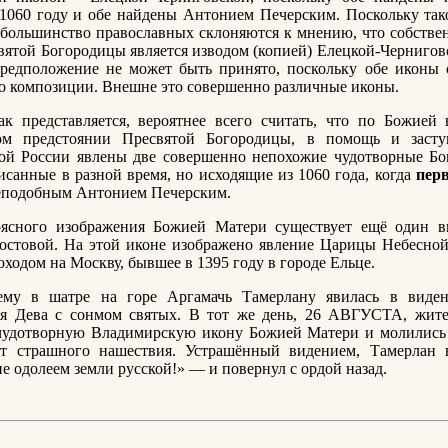
1060 году и обе найдены Антонием Печерским. Поскольку так
 большинство православных склоняются к мнению, что собстве
вятой Богородицы является изводом (копией) Елецкой-Чернигов
редположение не может быть принято, поскольку обе иконы
о композиции. Внешне это совершенно различные иконы.
ак представляется, вероятнее всего считать, что по Божией
ом предстоянии Пресвятой Богородицы, в помощь и засту
ой России явлены две совершенно непохожие чудотворные Б
исанные в разной время, но исходящие из 1060 года, когда
пер
еподобным Антонием Печерским.
ясного изображения Божией Матери существует ещё один в
стовой. На этой иконе изображено явление Царицы Небесно
оходом на Москву, бывшее в 1395 году в городе Ельце.
му в шатре на горе Аргамачь Тамерлану явилась в виден
ая Дева с сонмом святых. В тот же день, 26 АВГУСТА, жит
чудотворную Владимирскую икону Божией Матери и молились
от страшного нашествия. Устрашённый видением, Тамерлан в
е одолеем земли русской!» — и повернул с ордой назад.