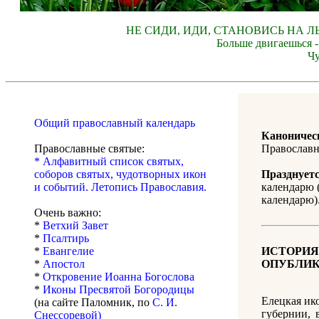
НЕ СИДИ, ИДИ, СТАНОВИСЬ НА Л
Больше двигаешься -
Чу
Общий православный календарь
Каноничес
Православные святые:
Православн
* Алфавитный список святых,
соборов святых, чудотворных икон
Празднуетс
и событий. Летопись Православия.
календарю 
календарю)
Очень важно:
*
Ветхий Завет
*
Псалтирь
*
Евангелие
ИСТОРИЯ
*
Апостол
ОПУБЛИК
*
Откровение Иоанна Богослова
*
Иконы Пресвятой Богородицы
Елецкая ик
(на сайте Паломник, по
С. И.
губернии, 
Снессоревой)