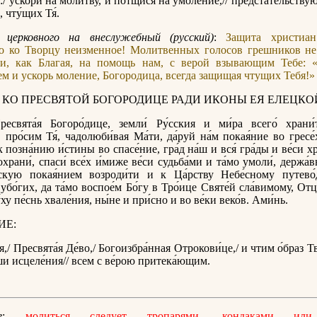
:/ ускори́ на моли́тву, и потщи́ся на умоле́ние,// предста́тельств
 чту́щих Тя́.
 церковного на внеслужебный (русский)
:
Защита христиан
о ко Творцу неизменное! Молитвенных голосов грешников не
ди, как Благая, на помощь нам, с верой взывающим Тебе: 
ем и ускорь моление, Богородица, всегда защищая чтущих Тебя!»
 КО ПРЕСВЯТОЙ БОГОРОДИЦЕ РАДИ ИКОНЫ ЕЯ ЕЛЕЦКО
есвята́я Богоро́дице, земли́ Ру́сския и ми́ра всего́ храни
, про́сим Тя́, чадолюби́вая Ма́ти, да́руй на́м покая́ние во гресе́
к позна́нию и́стины во спасе́ние, гра́д на́ш и вся́ гра́ды и ве́си 
храни́, спаси́ все́х и́миже ве́си судьба́ми и та́мо умоли́, держа́
сскую покая́нием возроди́ти и к Ца́рству Небе́сному путево́д
убо́гих, да та́мо воспое́м Бо́гу в Тро́ице Святе́й сла́вимому, Отц
ху пе́снь хвале́ния, ны́не и при́сно и во ве́ки веко́в. Ами́нь.
ИЕ:
,/ Пресвята́я Де́во,/ Богоизбра́нная Отрокови́це,/ и чтим о́браз Т
ши исцеле́ния// всем с ве́рою притека́ющим.
е
:
молиться следует тропарями, кондаками ил