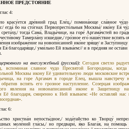
ННОЕ ПРЕДСТОЯНИЕ
лас 4:
ло красу́ется дре́вний град Еле́ц,/ помина́юще сла́вное чу́д
:/ егда́ бо на сто́гнах Первопресто́льныя Москвы́/ ико́ну Ея́ чу
срета́ху,/ тогда́ Сама́, Влады́чице, на горе́ Аргама́чстей во гра́д
чести́вому Тамерла́ну изше́дше,/ гро́зное его́ наше́ствие вспять об
ле́ния изображе́ние на новопи́санней ико́не зря́ще/ и Засту́пницу 
 Ея́ благодаря́ще,/ уми́льно Ей взыва́ем:// и в пре́дняя не оста́ви
.
церковного на внеслужебный (русский)
:
Сегодня светло радуе
ц, вспоминая славное чудо Пресвятой Богородицы, когда
ольной Москвы икону Её удивительную люди московские встре
дычица, на горе Аргамач в городе Елец, вышла навстречу н
 обратив вспять его грозное наступление. Созерцая изобра
ного явления на новонаписанной иконе и Защитницу н
я Её благодаря, смиренно к Ней взываем: «Не оставляй нас 
осердная».
ас 6:
ьство христиа́н непосты́дное,/ хода́тайство ко Творцу́ непре
́шных моле́ний гла́сы,/ но предвари́, я́ко Блага́я, на по́мощь н