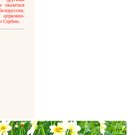
е оказаться
елоруссии,
 церковно-
и Сербии.