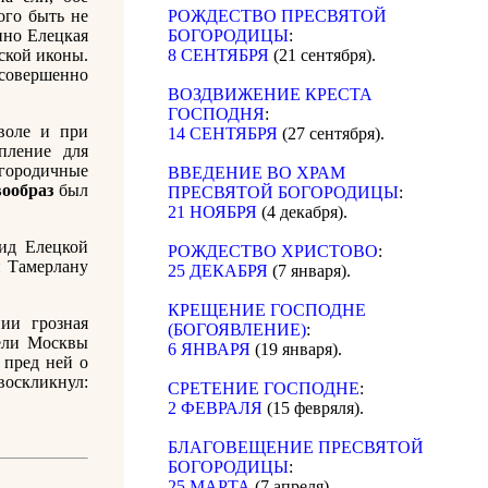
ого быть не
РОЖДЕСТВО ПРЕСВЯТОЙ
нно Елецкая
БОГОРОДИЦЫ
:
ской иконы.
8 СЕНТЯБРЯ
(21 сентября).
 совершенно
ВОЗДВИЖЕНИЕ КРЕСТА
ГОСПОДНЯ
:
 воле и при
14 СЕНТЯБРЯ
(27 сентября).
пление для
огородичные
ВВЕДЕНИЕ ВО ХРАМ
вообраз
был
ПРЕСВЯТОЙ БОГОРОДИЦЫ
:
21 НОЯБРЯ
(4 декабря).
ид Елецкой
РОЖДЕСТВО ХРИСТОВО
:
й Тамерлану
25 ДЕКАБРЯ
(7 января).
КРЕЩЕНИЕ ГОСПОДНЕ
ии грозная
(БОГОЯВЛЕНИЕ)
:
ели Москвы
6 ЯНВАРЯ
(19 января).
 пред ней о
оскликнул:
СРЕТЕНИЕ ГОСПОДНЕ
:
2 ФЕВРАЛЯ
(15 февряля).
БЛАГОВЕЩЕНИЕ ПРЕСВЯТОЙ
БОГОРОДИЦЫ
:
25 МАРТА
(7 апреля).