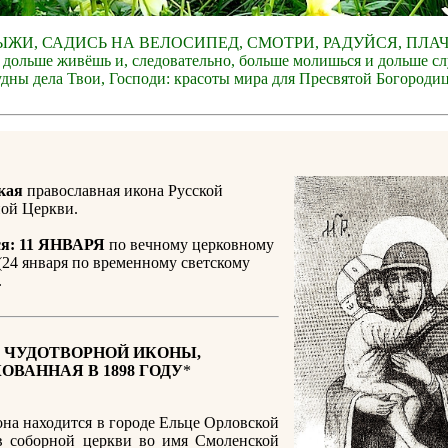
ЫЖИ, САДИСЬ НА ВЕЛОСИПЕД, СМОТРИ, РАДУЙСЯ, ПЛА
 дольше живёшь и, следовательно, больше молишься и дольше с
дны дела Твои, Господи: красоты мира для Пресвятой Богороди
кая
православная икона Русской
ой Церкви.
я:
11 ЯНВАРЯ
по вечному церковному
(24 января по временному светскому
.
 ЧУДОТВОРНОЙ ИКОНЫ,
ОВАННАЯ В 1898 ГОДУ
*
она находится в городе Ельце Орловской
в соборной церкви во имя Смоленской