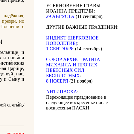
ующи при́сно,
УСЕКНОВЕНИЕ ГЛАВЫ
ИОАННА ПРЕДТЕЧИ:
 надёжная,
29 АВГУСТА
(11 сентября).
 презри, но
«Поспеши с
ДРУГИЕ ВАЖНЫЕ ПРАЗДНИКИ:
ИНДИКТ (ЦЕРКОВНОЕ
Й
НОВОЛЕТИЕ)
:
1 СЕНТЯБРЯ
(14 сентября).
́тельнице и
х и наста́ви
CОБОР АРХИСТРАТИГА
христиа́нския
МИХАИЛА И ПРОЧИХ
вная Цари́це,
НЕБЕСНЫХ СИЛ
ствуй на́с,
БЕСПЛОТНЫХ
:
у́ и Сы́ну и
8 НОЯБРЯ
(21 ноября).
АНТИПАСХА
:
Переходящее празднование в
следующее воскресенье после
вой святы́й,/
воскресенья ПАСХИ.
и другими