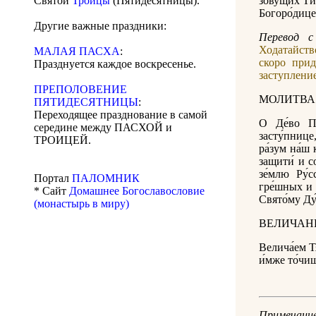
Святой
Троицы
(Пятидесятницы).
зову́щих Ти́
Богоро́дице,
Другие важные праздники:
Перевод с
Ходатайств
МАЛАЯ ПАСХА
:
скоро при
Празднуется каждое воскресенье.
заступлени
ПРЕПОЛОВЕНИЕ
МОЛИТВА
ПЯТИДЕСЯТНИЦЫ
:
Переходящее празднование в самой
О Де́во Пр
середине между ПАСХОЙ и
засту́пнице
ТРОИЦЕЙ.
ра́зум на́ш 
защити́ и со
зе́млю Ру́
Портал
ПАЛОМНИК
гре́шных и 
* Сайт
Домашнее Богославословие
Свято́му Ду́
(монастырь в миру)
ВЕЛИЧАН
Велича́ем Тя
и́мже то́чи
Примечани