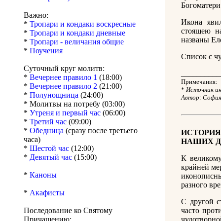
Богоматери
Важно:
Икона яви
*
Тропари и кондаки воскресные
стоящею на
*
Тропари и кондаки дневные
названы Ел
*
Тропари - величания общие
*
Поучения
Список с чу
Суточный круг молитв:
__________
*
Вечернее правило 1
(18:00)
Примечания:
*
Вечернее правило 2
(21:00)
*
Источник ин
*
Полунощница
(24:00)
Автор: София
* Молитвы на потребу (03:00)
*
Утреня и первый час
(06:00)
*
Третий час
(09:00)
*
Обедница
(сразу после третьего
ИСТОРИЯ
часа)
НАШИХ Д
*
Шестой час
(12:00)
*
Девятый час
(15:00)
К великом
крайней ме
*
Каноны
иконописны
разного вр
*
Акафисты
С другой с
Последование ко Святому
часто прот
Причащению:
чудотворно