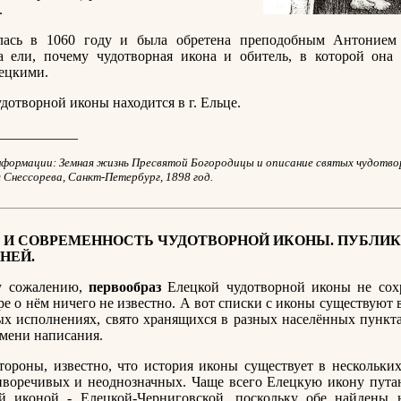
.
лась в 1060 году и была обретена преподобным Антонием
 ели, почему чудотворная икона и обитель, в которой она 
ецкими.
дотворной иконы находится в г. Ельце.
___________
формации: Земная жизнь Пресвятой Богородицы и описание святых чудотвор
 Снессорева, Санкт-Петербург, 1898 год.
 И СОВРЕМЕННОСТЬ ЧУДОТВОРНОЙ ИКОНЫ. ПУБЛИ
НЕЙ.
у сожалению,
первообраз
Елецкой чудотворной иконы не сохр
ре о нём ничего не известно. А вот списки с иконы существуют 
х исполнениях, свято хранящихся в разных населённых пункта
емени написания.
тороны, известно, что история иконы существует в нескольких
иворечивых и неоднозначных. Чаще всего Елецкую икону пута
й иконой - Елецкой-Черниговской, поскольку обе найдены 