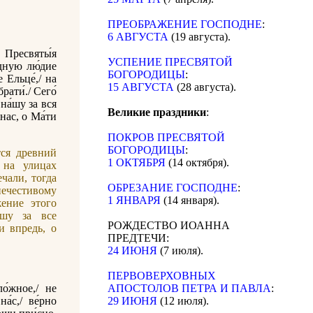
ПРЕОБРАЖЕНИЕ ГОСПОДНЕ
:
6 АВГУСТА
(19 августа).
о Пресвяты́я
УСПЕНИЕ ПРЕСВЯТОЙ
́дную лю́дие
БОГОРОДИЦЫ
:
е Ельце́,/ на
15 АВГУСТА
(28 августа).
рати́./ Сего́
на́шу за вся
Великие праздники
:
 нас, о Ма́ти
ПОКРОВ ПРЕСВЯТОЙ
БОГОРОДИЦЫ
:
тся древний
1 ОКТЯБРЯ
(14 октября).
 на улицах
чали, тогда
ОБРЕЗАНИЕ ГОСПОДНЕ
:
ечестивому
1 ЯНВАРЯ
(14 января).
жение этого
ашу за все
РОЖДЕСТВО ИОАННА
и впредь, о
ПРЕДТЕЧИ:
24 ИЮНЯ
(7 июля).
ПЕРВОВЕРХОВНЫХ
ло́жное,/ не
АПОСТОЛОВ ПЕТРА И ПАВЛА
:
а́с,/ ве́рно
29 ИЮНЯ
(12 июля).