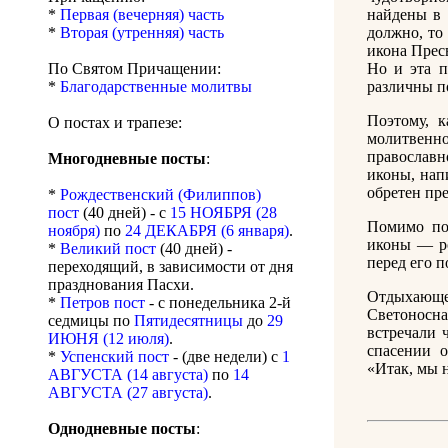
*
Первая (вечерняя) часть
найдены в 
*
Вторая (утренняя) часть
должно, то
икона Прес
По Святом Причащении:
Но и эта п
*
Благодарственные молитвы
различны п
Поэтому, к
О постах и трапезе:
молитвенн
православн
Многодневные посты
:
иконы, нап
обретен пр
*
Рождественский (Филиппов)
пост
(40 дней) - с
15 НОЯБРЯ (28
Помимо по
ноября)
по
24 ДЕКАБРЯ (6 января)
.
иконы — ро
*
Великий пост
(40 дней) -
перед его п
переходящий, в зависимости от дня
празднования Пасхи.
Отдыхающе
*
Петров пост
- с понедельника 2-й
Светоносн
седмицы по
Пятидесятницы
до
29
встречали 
ИЮНЯ (12 июля)
.
спасении 
*
Успенский пост
- (две недели) с
1
«Итак, мы н
АВГУСТА (14 августа)
по
14
АВГУСТА (27 августа)
.
Однодневные посты
: