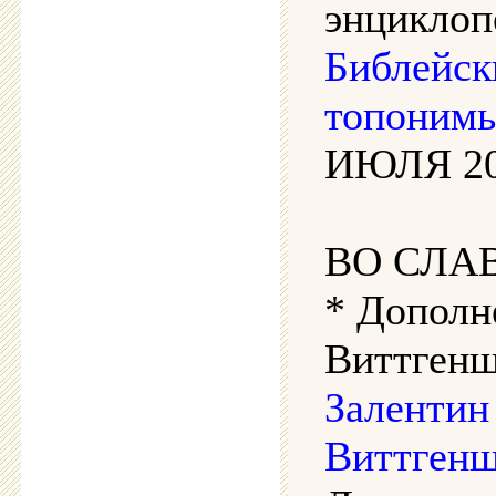
энциклоп
Библейск
топонимы
ИЮЛЯ 202
ВО СЛА
* Дополн
Виттгенш
Залентин
Виттгенш