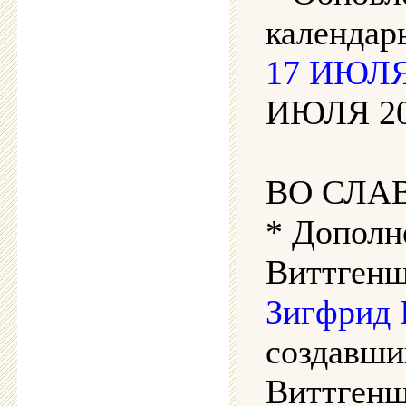
календар
17 ИЮЛЯ
ИЮЛЯ 202
ВО СЛА
* Дополн
Виттгенш
Зигфрид 
создавши
Виттгенш