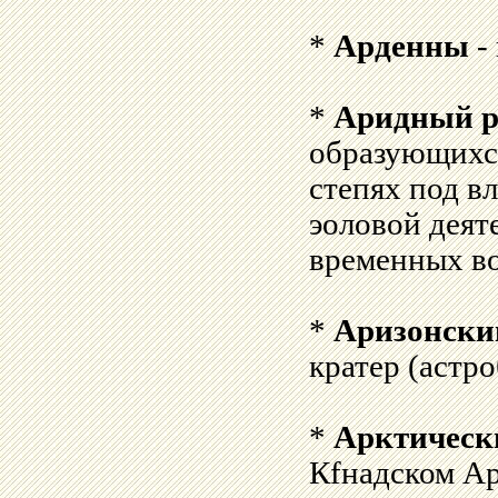
*
Арденны
-
*
Аридный р
образующихся
степях под в
эоловой деят
временных во
*
Аризонски
кратер (астр
*
Арктическ
Кfнадском Ар