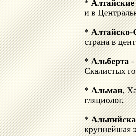
*
Алтайские
и в Централь
*
Алтайско-
страна в цен
*
Альберта
-
Скалистых го
*
Альман
, Х
гляциолог.
*
Альпийска
крупнейшая э