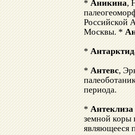
*
Аникина
, 
палеогеоморф
Российской А
Москвы. *
А
*
Антарктид
*
Антевс
, Эр
палеоботаник
периода.
*
Антеклиза
земной коры 
являющееся 