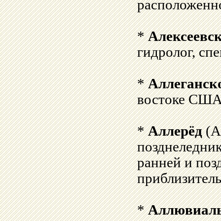
расположенно
*
Алексеевс
гидролог, сп
*
Аллеганск
востоке США
*
Аллерёд
(А
позднеледник
ранней и поз
приблизительн
*
Аллювиаль