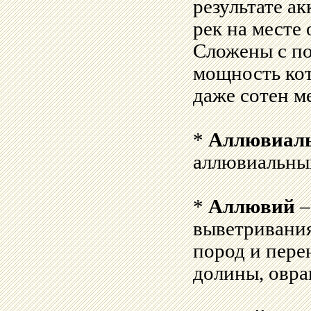
результате а
рек на месте
Сложены с п
мощность кот
даже сотен м
*
Аллювиаль
аллювиальных
*
Аллювий
–
выветривания
пород и пере
долины, овра