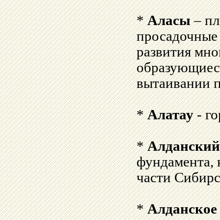
*
Аласы
– пл
просадочные
развития мно
образующиеся
вытаивании п
*
Алатау
- г
*
Алданский
фундамента, 
части Сибир
*
Алданское