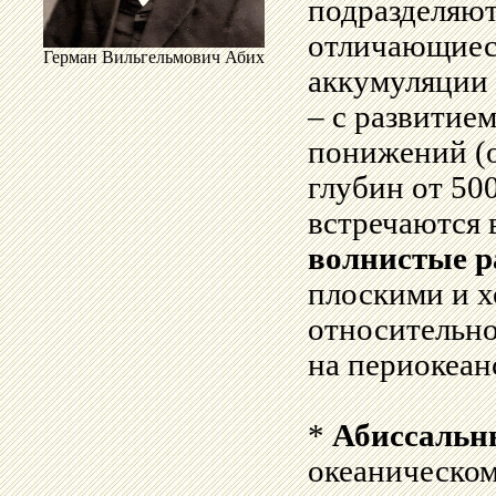
подразделяю
отличающиес
Герман Вильгельмович Абих
аккумуляции
– с развитие
понижений (о
глубин от 500
встречаются 
волнистые 
плоскими и 
относительно
на периокеан
*
Абиссальн
океаническом