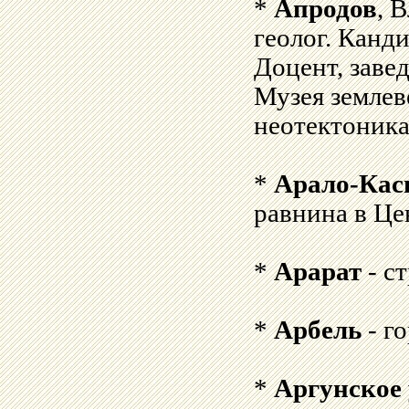
*
Апродов
, 
геолог. Канд
Доцент, заве
Музея землев
неотектоника
*
Арало-Кас
равнина в Це
*
Арарат
- с
*
Арбель
- го
*
Аргунское