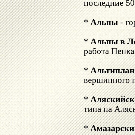
последние 50
*
Альпы
- го
*
Альпы в Л
работа Пенка
*
Альтиплан
вершинного г
*
Аляскийск
типа на Аляск
*
Амазарски