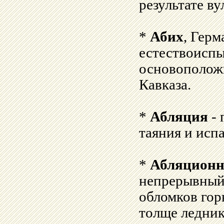
результате в
*
Абих
, Герм
естествоиспы
основоположн
Кавказа.
*
Абляция
- 
таяния и исп
*
Абляционн
непрерывный 
обломков гор
толще ледник