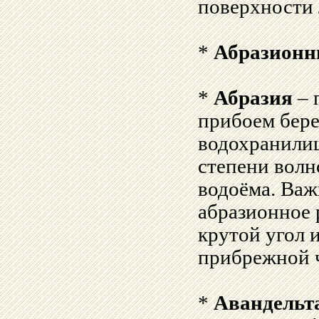
поверхности 
*
Абразионн
*
Абразия
– 
прибоем бере
водохранилищ
степени волно
водоёма. Ва
абразионное 
крутой угол 
прибрежной ч
*
Авандельт