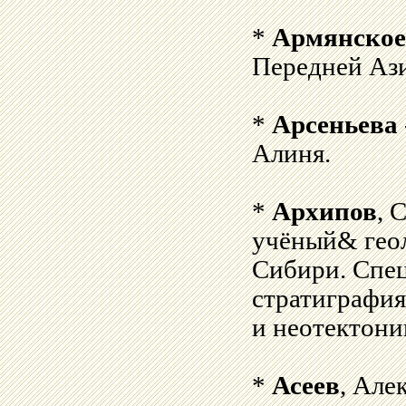
*
Армянское
Передней Аз
*
Арсеньева
Алиня.
*
Архипов
, 
учёный& геол
Сибири. Спец
стратиграфия
и неотектони
*
Асеев
, Але