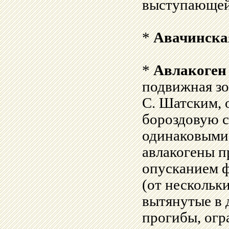
выступающей
*
Авачинска
*
Авлакоген
подвижная зо
С. Шатским, 
бороздовую 
одинаковыми 
авлакогены п
опусканием ф
(от нескольк
вытянутые в 
прогибы, ог