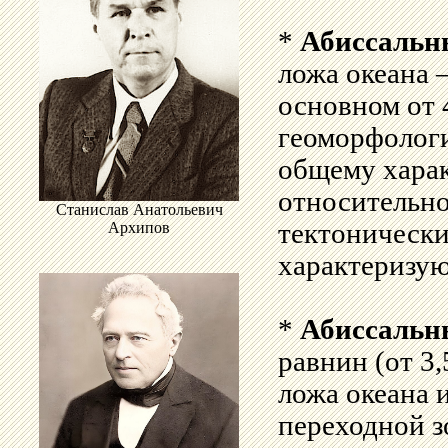
*
Абиссальн
ложа океана 
основном от 
геоморфолог
общему харак
относительн
Станислав Анатольевич
тектонически
Архипов
характеризую
*
Абиссальн
равнин (от 3,
ложа океана 
переходной 