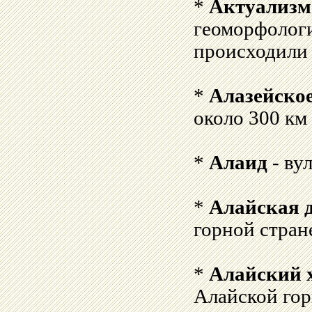
*
Актуализм
геоморфологи
происходили
*
Алазейское
около 300 км
*
Алаид
- ву
*
Алайская 
горной стран
*
Алайский 
Алайской гор