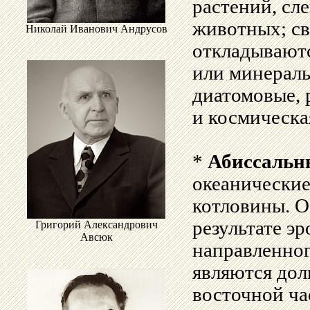
растений, сл
животных; св
Николай Иванович Андрусов
откладываютс
или минераль
диатомовые, 
и космическа
*
Абиссальн
океанические
котловины. О
результате э
Григорий Александрович
Авсюк
направленног
являются дол
восточной ча