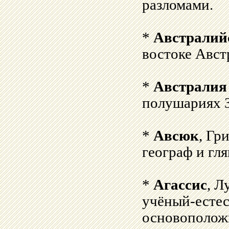
разломами.
*
Австралий
востоке Авст
*
Австралия
полушариях 
*
Авсюк
, Гр
географ и гля
*
Агассис
, Л
учёный-естес
основополож