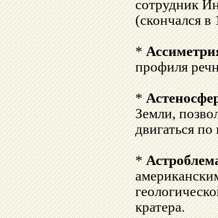
сотрудник И
(скончался в 
*
Ассиметри
профиля речн
*
Астеносфе
Земли, позв
двигаться по
*
Астроблем
американским
геологическо
кратера.