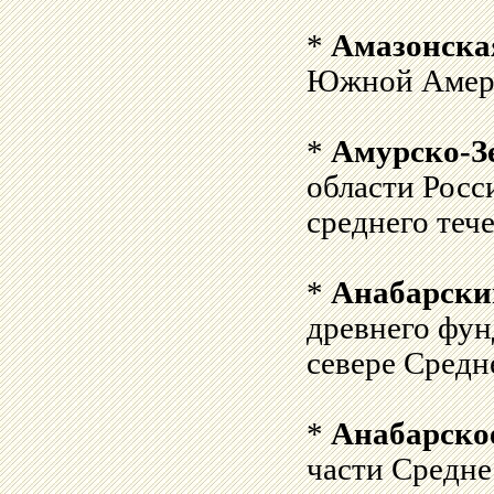
*
Амазонска
Южной Амер
*
Амурско-З
области Росс
среднего теч
*
Анабарски
древнего фу
севере Средн
*
Анабарско
части Средне