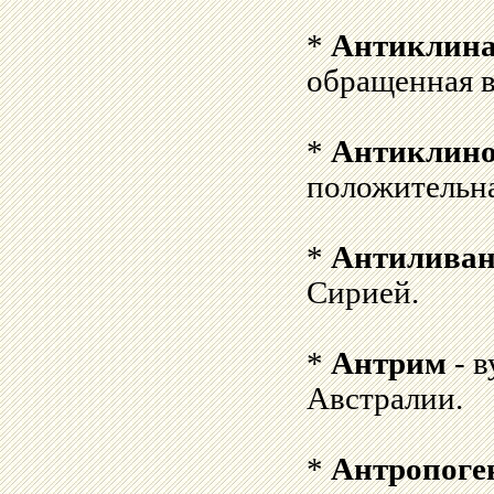
*
Антиклин
обращенная 
*
Антиклин
положительна
*
Антилива
Сирией.
*
Антрим
- в
Австралии.
*
Антропоге