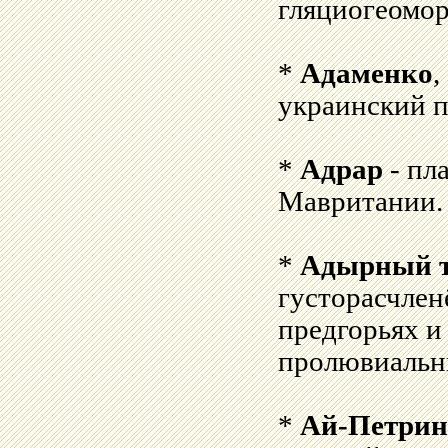
гляциогеомо
*
Адаменко
,
украинский п
*
Адрар
- пл
Мавритании.
*
Адырный т
густорасчлен
предгорьях и
пролювиальн
*
Ай-Петрин