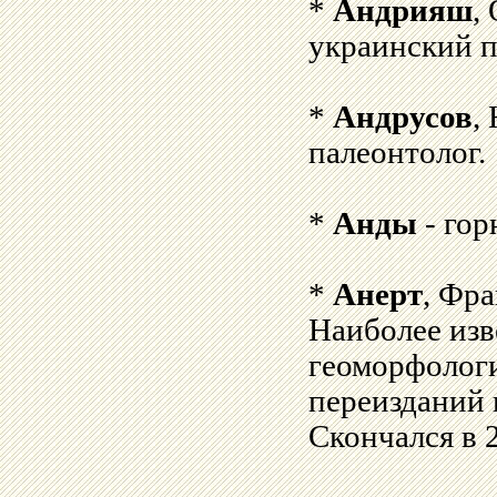
*
Андрияш
,
украинский п
*
Андрусов
,
палеонтолог.
*
Анды
- гор
*
Анерт
, Фра
Наиболее изв
геоморфолог
переизданий 
Скончался в 2