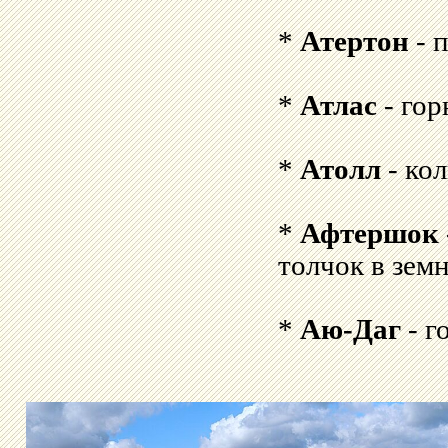
*
Атертон
- 
*
Атлас
- гор
*
Атолл
- ко
*
Афтершок
толчок в земн
*
Аю-Даг
- г