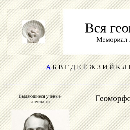
Вся ге
Мемориал 
А
Б В Г Д Е Ё Ж З И Й К Л
Выдающиеся учёные-
Геоморфо
личности