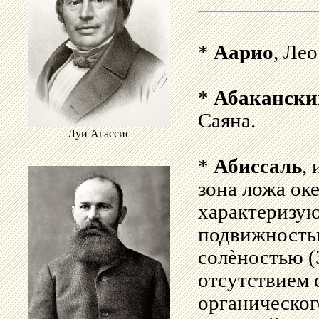
*
Аарио
, Лео
*
Абакански
Саяна.
Луи Агассис
*
Абиссаль
,
зона ложа оке
характеризую
подвижность
солѐностью (
отсутствием 
органическог