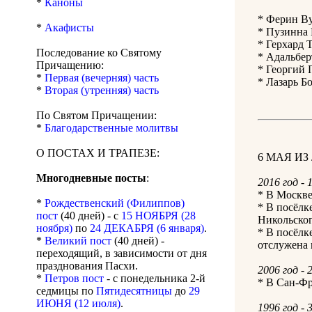
*
Каноны
* Ферин Ву
*
Акафисты
* Пузинна 
* Герхард Т
Последование ко Святому
* Адальбер
Причащению:
* Георгий 
*
Первая (вечерняя) часть
* Лазарь Б
*
Вторая (утренняя) часть
По Святом Причащении:
*
Благодарственные молитвы
О ПОСТАХ И ТРАПЕЗЕ:
6 МАЯ И
Многодневные посты
:
2016 год - 
* В Москве
*
Рождественский (Филиппов)
* В посёлк
пост
(40 дней) - с
15 НОЯБРЯ (28
Никольског
ноября)
по
24 ДЕКАБРЯ (6 января)
.
* В посёлк
*
Великий пост
(40 дней) -
отслужена 
переходящий, в зависимости от дня
празднования Пасхи.
2006 год - 
*
Петров пост
- с понедельника 2-й
* В Сан-Ф
седмицы по
Пятидесятницы
до
29
ИЮНЯ (12 июля)
.
1996 год - 