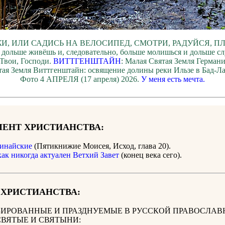
И, ИЛИ САДИСЬ НА ВЕЛОСИПЕД, СМОТРИ, РАДУЙСЯ, П
 дольше живёшь и, следовательно, больше молишься и дольше с
Твои, Господи.
ВИТТГЕНШТАЙН
: Малая Святая Земля Герман
тая Земля Виттгенштайн: освящение долины реки Ильзе в Бад-Ла
Фото 4 АПРЕЛЯ (17 апреля) 2026.
У меня есть мечта.
ЕНТ ХРИСТИАНСТВА:
инайские
(Пятикнижие Моисея, Исход, глава 20).
как никогда актуален Ветхий Завет
(конец века сего).
 ХРИСТИАНСТВА:
ИРОВАННЫЕ И ПРАЗДНУЕМЫЕ В РУССКОЙ ПРАВОСЛАВ
СВЯТЫЕ И СВЯТЫНИ: