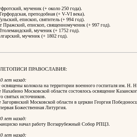
фротский, мученик (+ около 250 года).
Герфордская, преподобная (+ V-VI века).
ульский, епископ, святитель (+ 994 год).
т Пражский, епископ, священномученик (+ 997 год).
Птолемаидский, мученик (+ 1752 год).
олгарский, мученик (+ 1802 год).
З ЛЕТОПИСИ ПРАВОСЛАВИЯ:
10 лет назад:
 освящены колокола на территории военного госпиталя им. Н. Н
е Нахабино Московской области состоялось освящение Казанског
о святых источников.
е Загорянский Московской области в церкви Георгия Победонос
первая Божественная Литургия.
20 лет назад:
ранциско начал работу Всезарубежный Собор РПЦЗ.
30 лет назад: