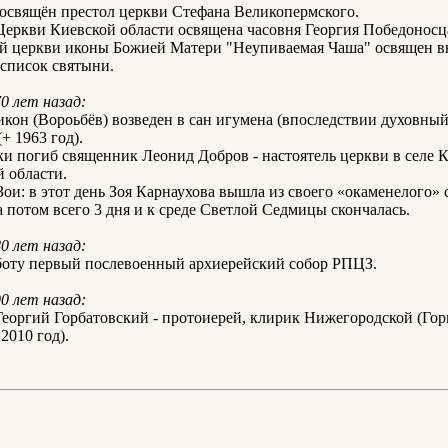
освящён престол церкви Стефана Великопермского.
Церкви Киевской области освящена часовня Георгия Победоносц
ой церкви иконы Божией Матери "Неупиваемая Чаша" освящен в
список святыни.
70 лет назад:
кон (Вороьбёв) возведен в сан игумена (впоследствии духовный
+ 1963 год).
ки погиб священник Леонид Добров - настоятель церкви в селе 
 области.
Зои: в этот день Зоя Карнаухова вышла из своего «окаменелого» 
 потом всего 3 дня и к среде Светлой Седмицы скончалась.
80 лет назад:
боту первый послевоенный архиерейский собор РПЦЗ.
90 лет назад:
Георгий Горбатовский - протоиерей, клирик Нижегородской (Гор
2010 год).