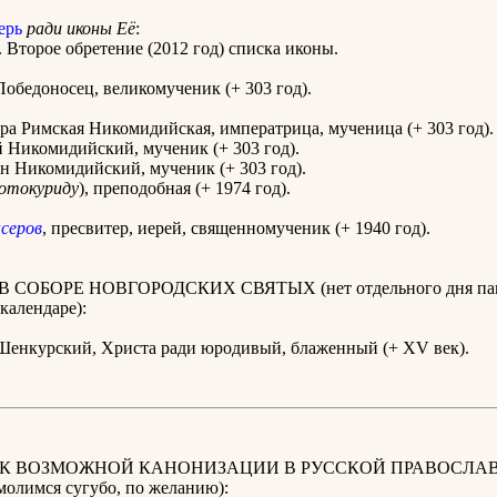
ерь
ради иконы Её
:
. Второе обретение (2012 год) списка иконы.
Победоносец, великомученик (+ 303 год).
ра Римская Никомидийская, императрица, мученица (+ 303 год).
 Никомидийский, мученик (+ 303 год).
н Никомидийский, мученик (+ 303 год).
отокуриду
), преподобная (+ 1974 год).
серов
, пресвитер, иерей, священномученик (+ 1940 год).
В СОБОРЕ НОВГОРОДСКИХ СВЯТЫХ (нет отдельного дня пам
календаре):
Шенкурский, Христа ради юродивый, блаженный (+ XV век).
 К ВОЗМОЖНОЙ КАНОНИЗАЦИИ В РУССКОЙ ПРАВОСЛА
олимся сугубо, по желанию):