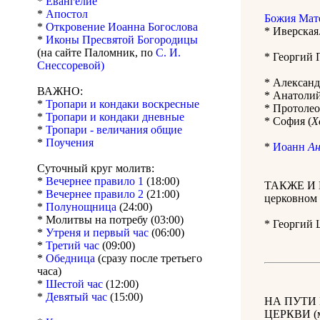
*
Евангелие
*
Апостол
Божия Мат
*
Откровение Иоанна Богослова
* Иверская
*
Иконы Пресвятой Богородицы
(на сайте Паломник, по
С. И.
* Георгий 
Снессоревой)
* Александ
ВАЖНО:
* Анатолий
*
Тропари и кондаки воскресные
* Протолео
*
Тропари и кондаки дневные
* София (
Х
*
Тропари - величания общие
*
Поучения
*
Иоанн
Ан
Суточный круг молитв:
*
Вечернее правило 1
(18:00)
ТАКЖЕ И 
*
Вечернее правило 2
(21:00)
церковном 
*
Полунощница
(24:00)
* Молитвы на потребу (03:00)
* Георгий 
*
Утреня и первый час
(06:00)
*
Третий час
(09:00)
*
Обедница
(сразу после третьего
часа)
*
Шестой час
(12:00)
*
Девятый час
(15:00)
НА ПУТИ
ЦЕРКВИ (м