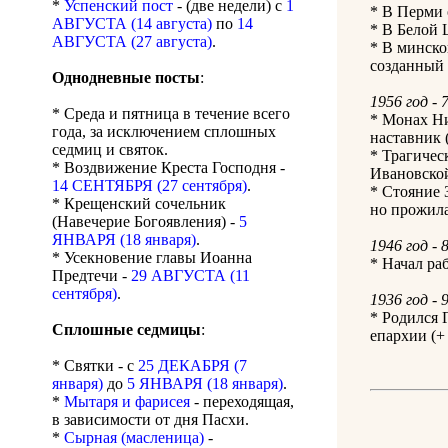
*
Успенский пост
- (две недели) с
1
* В Перми 
АВГУСТА (14 августа)
по
14
* В Белой 
АВГУСТА (27 августа)
.
* В минск
созданный 
Однодневные посты
:
1956 год - 
* Среда и пятница в течение всего
* Монах Ни
года, за исключением сплошных
наставник (
седмиц и святок.
* Трагичес
* Воздвижение Креста Господня -
Ивановской
14 СЕНТЯБРЯ (27 сентября)
.
* Стояние 
* Крещенский сочельник
но прожила
(Навечерие Богоявления) -
5
ЯНВАРЯ (18 января)
.
1946 год - 
* Усекновение главы Иоанна
* Начал ра
Предтечи -
29 АВГУСТА (11
сентября)
.
1936 год - 
* Родился 
Сплошные седмицы
:
епархии (+ 
* Святки - с
25 ДЕКАБРЯ (7
января)
до
5 ЯНВАРЯ (18 января)
.
*
Мытаря и фарисея
- переходящая,
в зависимости от дня Пасхи.
*
Сырная (масленица)
-