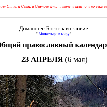
лаву Отца, и Сына, и Святого Духа, и ныне, и присно, и во веки ве
Домашнее Богославословие
"
Монастырь в миру
"
Общий православный календар
23 АПРЕЛЯ
(6 мая)