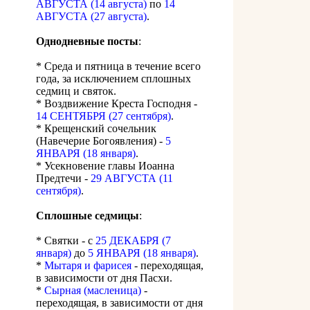
АВГУСТА (14 августа)
по
14
АВГУСТА (27 августа)
.
Однодневные посты
:
* Среда и пятница в течение всего
года, за исключением сплошных
седмиц и святок.
* Воздвижение Креста Господня -
14 СЕНТЯБРЯ (27 сентября)
.
* Крещенский сочельник
(Навечерие Богоявления) -
5
ЯНВАРЯ (18 января)
.
* Усекновение главы Иоанна
Предтечи -
29 АВГУСТА (11
сентября)
.
Сплошные седмицы
:
* Святки - с
25 ДЕКАБРЯ (7
января)
до
5 ЯНВАРЯ (18 января)
.
*
Мытаря и фарисея
- переходящая,
в зависимости от дня Пасхи.
*
Сырная (масленица)
-
переходящая, в зависимости от дня