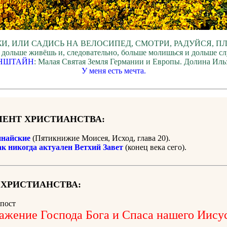
И, ИЛИ САДИСЬ НА ВЕЛОСИПЕД, СМОТРИ, РАДУЙСЯ, П
 дольше живёшь и, следовательно, больше молишься и дольше с
НШТАЙН
: Малая Святая Земля Германии и Европы. Долина Ильз
У меня есть мечта.
ЕНТ ХРИСТИАНСТВА:
найские
(Пятикнижие Моисея, Исход, глава 20).
ак никогда актуален Ветхий Завет
(конец века сего).
 ХРИСТИАНСТВА:
пост
ажение Господа Бога и Спаса нашего Иису