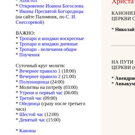
Христа
*
Апостол
*
Откровение Иоанна Богослова
*
Иконы Пресвятой Богородицы
КАНОНИЗ
(на сайте Паломник, по
С. И.
ЦЕРКВИ 
Снессоревой)
*
Николай
ВАЖНО:
*
Тропари и кондаки воскресные
*
Тропари и кондаки дневные
*
Тропари - величания общие
*
Поучения
НА ПУТИ
Суточный круг молитв:
ЦЕРКВИ (м
*
Вечернее правило 1
(18:00)
*
Вечернее правило 2
(21:00)
*
Авендри
*
Полунощница
(24:00)
*
Аввакум
* Молитвы на потребу (03:00)
*
Утреня и первый час
(06:00)
*
Третий час
(09:00)
*
Обедница
(сразу после третьего
часа)
*
Шестой час
(12:00)
*
Девятый час
(15:00)
*
Каноны