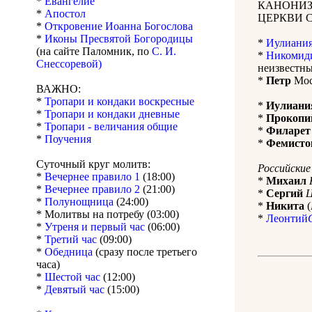
*
Евангелие
КАНОНИЗ
*
Апостол
ЦЕРКВИ 
*
Откровение Иоанна Богослова
*
Иконы Пресвятой Богородицы
*
Иулиани
(на сайте Паломник, по
С. И.
*
Никомид
Снессоревой)
неизвестные
*
Петр
Моск
ВАЖНО:
*
Тропари и кондаки воскресные
*
Иулиани
*
Тропари и кондаки дневные
*
Прокопи
*
Тропари - величания общие
*
Филарет
*
Поучения
*
Фемисто
Суточный круг молитв:
Российские
*
Вечернее правило 1
(18:00)
*
Михаил
*
Вечернее правило 2
(21:00)
*
Сергий
Ц
*
Полунощница
(24:00)
*
Никита
(
* Молитвы на потребу (03:00)
*
Леонтий
*
Утреня и первый час
(06:00)
*
Третий час
(09:00)
*
Обедница
(сразу после третьего
часа)
*
Шестой час
(12:00)
*
Девятый час
(15:00)