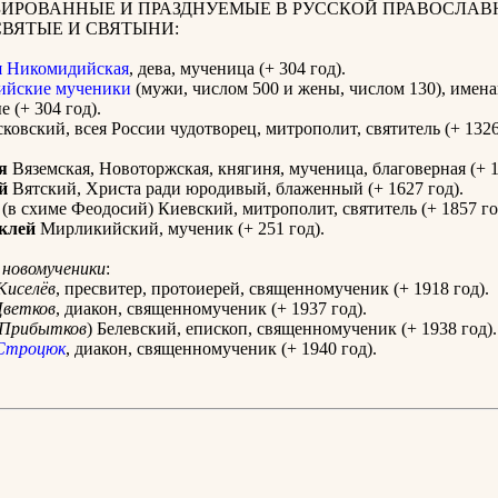
ИРОВАННЫЕ И ПРАЗДНУЕМЫЕ В РУССКОЙ ПРАВОСЛАВ
СВЯТЫЕ И СВЯТЫНИ:
я Никомидийская
, дева, мученица (+ 304 год).
ийские мученики
(мужи, числом 500 и жены, числом 130), имен
 (+ 304 год).
овский, всея России чудотворец, митрополит, святитель (+ 1326
я
Вяземская, Новоторжская, княгиня, мученица, благоверная (+ 1
й
Вятский, Христа ради юродивый, блаженный (+ 1627 год).
(в схиме Феодосий) Киевский, митрополит, святитель (+ 1857 го
клей
Мирликийский, мученик (+ 251 год).
 новомученики
:
Киселёв
, пресвитер, протоиерей, священномученик (+ 1918 год).
ветков
, диакон, священномученик (+ 1937 год).
Прибытков
) Белевский, епископ, священномученик (+ 1938 год).
Строцюк
, диакон, священномученик (+ 1940 год).