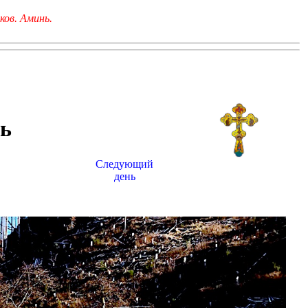
ков. Аминь.
ь
Следующий
день