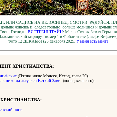
И, ИЛИ САДИСЬ НА ВЕЛОСИПЕД, СМОТРИ, РАДУЙСЯ, П
 дольше живёшь и, следовательно, больше молишься и дольше с
Твои, Господи.
ВИТТГЕНШТАЙН
: Малая Святая Земля Герман
Паломнический маршрут номер 1 в Фойдингене (Ласфе-Вифлеем)
Фото 12 ДЕКАБРЯ (25 декабря) 2025.
У меня есть мечта.
ЕНТ ХРИСТИАНСТВА:
инайские
(Пятикнижие Моисея, Исход, глава 20).
как никогда актуален Ветхий Завет
(конец века сего).
 ХРИСТИАНСТВА:
енский пост
.