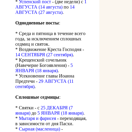
*
Успенский пост
- (две недели) с
1
АВГУСТА (14 августа)
по
14
АВГУСТА (27 августа)
.
Однодневные посты
:
* Среда и пятница в течение всего
года, за исключением сплошных
седмиц и святок.
* Воздвижение Креста Господня -
14 СЕНТЯБРЯ (27 сентября)
.
* Крещенский сочельник
(Навечерие Богоявления) -
5
ЯНВАРЯ (18 января)
.
* Усекновение главы Иоанна
Предтечи -
29 АВГУСТА (11
сентября)
.
Сплошные седмицы
:
* Святки - с
25 ДЕКАБРЯ (7
января)
до
5 ЯНВАРЯ (18 января)
.
*
Мытаря и фарисея
- переходящая,
в зависимости от дня Пасхи.
*
Сырная (масленица)
-