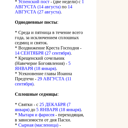
*
Успенский пост
- (две недели) с
1
АВГУСТА (14 августа)
по
14
АВГУСТА (27 августа)
.
Однодневные посты
:
* Среда и пятница в течение всего
года, за исключением сплошных
седмиц и святок.
* Воздвижение Креста Господня -
14 СЕНТЯБРЯ (27 сентября)
.
* Крещенский сочельник
(Навечерие Богоявления) -
5
ЯНВАРЯ (18 января)
.
* Усекновение главы Иоанна
Предтечи -
29 АВГУСТА (11
сентября)
.
Сплошные седмицы
:
* Святки - с
25 ДЕКАБРЯ (7
января)
до
5 ЯНВАРЯ (18 января)
.
*
Мытаря и фарисея
- переходящая,
в зависимости от дня Пасхи.
*
Сырная (масленица)
-