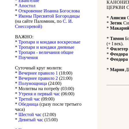
*
Евангелие
КАНОНИЗ
*
Апостол
ЦЕРКВИ 
*
Откровение Иоанна Богослова
*
Иконы Пресвятой Богородицы
*
Анисия
С
(на сайте Паломник, по
С. И.
*
Зотик
Сир
Снессоревой)
*
Макари
ВАЖНО:
*
Тимон
Бо
*
Тропари и кондаки воскресные
(+ I век).
*
Тропари и кондаки дневные
*
Филетер
*
Тропари - величания общие
*
Феодора
*
Поучения
*
Феодора
Суточный круг молитв:
*
Мария
Д
*
Вечернее правило 1
(18:00)
*
Вечернее правило 2
(21:00)
*
Полунощница
(24:00)
* Молитвы на потребу (03:00)
*
Утреня и первый час
(06:00)
*
Третий час
(09:00)
*
Обедница
(сразу после третьего
часа)
*
Шестой час
(12:00)
*
Девятый час
(15:00)