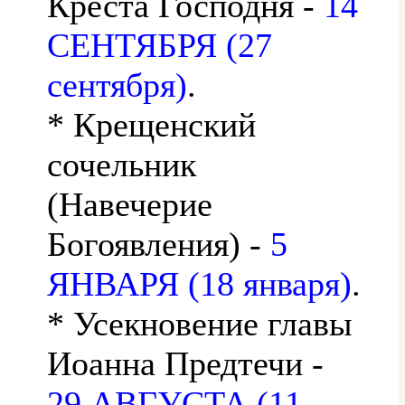
Креста Господня -
14
СЕНТЯБРЯ (27
сентября)
.
* Крещенский
сочельник
(Навечерие
Богоявления) -
5
ЯНВАРЯ (18 января)
.
* Усекновение главы
Иоанна Предтечи -
29 АВГУСТА (11