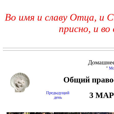
Во имя и славу Отца, и С
присно, и во
Домашнее
"
Мо
Общий право
Предыдущий
3 МА
день