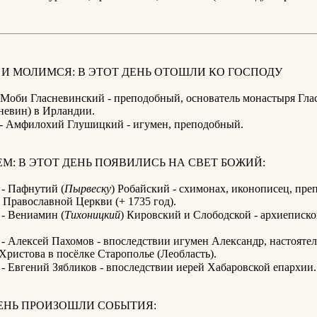
И МОЛИМСЯ: В ЭТОТ ДЕНЬ ОТОШЛИ КО ГОСПОДУ
- Моби Гласневинский - преподобный, основатель монастыря Гла
невин) в Ирландии.
 - Амфилохий Глушицкий - игумен, преподобный.
М: В ЭТОТ ДЕНЬ ПОЯВИЛИСЬ НА СВЕТ БОЖИЙ:
 - Пафнутий (
Пырвеску
) Робайский - схимонах, иконописец, пр
Православной Церкви (+ 1735 год).
 - Вениамин (
Тихоницкий
) Кировский и Слободской - архиеписко
 - Алексей Пахомов - впоследствии игумен Александр, настояте
Христова в посёлке Старополье (Леобласть).
 - Евгений Зябликов - впоследствии иерей Хабаровской епархии.
ДЕНЬ ПРОИЗОШЛИ СОБЫТИЯ: