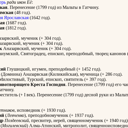
ерь
ради икон Её
:
кая
. Перенесение (1799 год) из Мальты в Гатчину.
имская
(48 год).
я Ярославская
(1642 год).
кая
(1687 год).
ая
(1812 год).
зарвский, мученик (+ 304 год).
азарвский, мученик (+ 304 год).
к
Аназарвский, мученик (+ 304 год).
иумский, Святоградец, епископ, преподобный, творец канонов 
хий
Глушицкий, игумен, преподобный (+ 1452 год).
(Домнина) Аназарвская (Киликийская), мученица (+ 286 год).
илостивый, Турский, епископ, святитель (+ 397 год).
ивотворящего Креста Господня
. Перенесение (1799 год) его ча
атчину.
еститель (+ I век). Перенесение (1799 год) десной руки из Мальт
етников
, исповедник (+ 1930 год).
ий
(
Левченко
), преподобномученик (+ 1937 год).
др
Поздеевский
, пресвитер, иерей, священномученик (+ 1940 год)
(
Могилевский
) Алма-Атинский, митрополит, священноисповедни