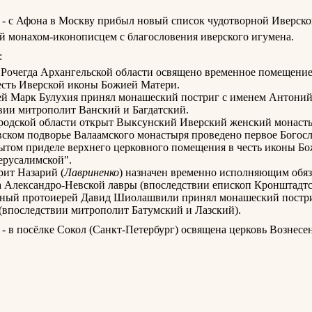
 - с Афона в Москву прибыл новый список чудотворной Иверско
 монахом-иконописцем с благословения иверского игумена.
:
е Рочегда Архангельской области освящено временное помещение
есть Иверской иконы Божией Матери.
ей Марк Булухия принял монашеский постриг с именем Антони
вии митрополит Ванский и Багдатский.
родской области открыт Выксунский Иверский женский монаст
вском подворье Валаамского монастыря проведено первое Богос
ытом приделе верхнего церковного помещения в честь иконы Б
ерусалимской".
рит Назарий (
Лавриненко
) назначен временно исполняющим обя
 Александро-Невской лавры (впоследствии епископ Кронштадтс
рный протоиерей Давид Шиолашвили принял монашеский постри
впоследствии митрополит Батумский и Лазский).
 - в посёлке Сокол (Санкт-Петербург) освящена церковь Вознесе