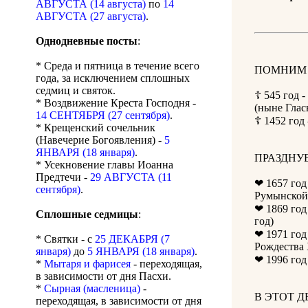
АВГУСТА (14 августа)
по
14
АВГУСТА (27 августа)
.
Однодневные посты
:
* Среда и пятница в течение всего
ПОМНИМ 
года, за исключением сплошных
седмиц и святок.
☦ 545 год 
* Воздвижение Креста Господня -
(ныне Глас
14 СЕНТЯБРЯ (27 сентября)
.
☦ 1452 год
* Крещенский сочельник
(Навечерие Богоявления) -
5
ЯНВАРЯ (18 января)
.
ПРАЗДНУЕ
* Усекновение главы Иоанна
Предтечи -
29 АВГУСТА (11
❤ 1657 год
сентября)
.
Румынской 
❤ 1869 год
Сплошные седмицы
:
год)
❤ 1971 год
* Святки - с
25 ДЕКАБРЯ (7
Рождества 
января)
до
5 ЯНВАРЯ (18 января)
.
❤ 1996 год
*
Мытаря и фарисея
- переходящая,
в зависимости от дня Пасхи.
*
Сырная (масленица)
-
В ЭТОТ 
переходящая, в зависимости от дня