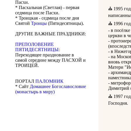
Пасхи.
* Пасхальная (Светлая) - первая
⛪ 1995 год
седмица после Пасхи.
написанный
* Троицкая - седмица после дня
Святой
Троицы
(Пятидесятницы).
⛪ 1996 год
- в посёлк
ДРУГИЕ ВАЖНЫЕ ПРАЗДНИКИ:
церкви в ч
- протоиер
ПРЕПОЛОВЕНИЕ
(впоследст
ПЯТИДЕСЯТНИЦЫ
:
- в Нижего
Переходящее празднование в
- на Моско
самой середине между ПАСХОЙ и
вновь откр
ТРОИЦЕЙ.
Матери "И
- архиманд
наместника
ПОРТАЛ
ПАЛОМНИК
- митрофо
* Сайт
Домашнее Богославословие
Димитрий (
(монастырь в миру)
⛪ 1997 год
Господня.