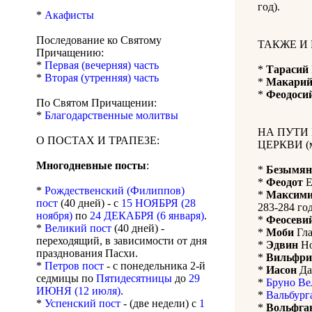
год).
*
Акафисты
Последование ко Святому
ТАКЖЕ И
Причащению:
*
Первая (вечерняя) часть
*
Тарасий
*
Вторая (утренняя) часть
*
Макари
*
Феодоси
По Святом Причащении:
*
Благодарственные молитвы
НА ПУТИ
О ПОСТАХ И ТРАПЕЗЕ:
ЦЕРКВИ (м
Многодневные посты
:
*
Безымя
*
Феодот
Е
*
Рождественский (Филиппов)
*
Максими
пост
(40 дней) - с
15 НОЯБРЯ (28
283-284 го
ноября)
по
24 ДЕКАБРЯ (6 января)
.
*
Феосеви
*
Великий пост
(40 дней) -
*
Моби
Гла
переходящий, в зависимости от дня
*
Эдвин
Но
празднования Пасхи.
*
Вильфри
*
Петров пост
- с понедельника 2-й
*
Иасон
Да
седмицы по
Пятидесятницы
до
29
*
Бруно Ве
ИЮНЯ (12 июля)
.
*
Вальбург
*
Успенский пост
- (две недели) с
1
*
Вольфга