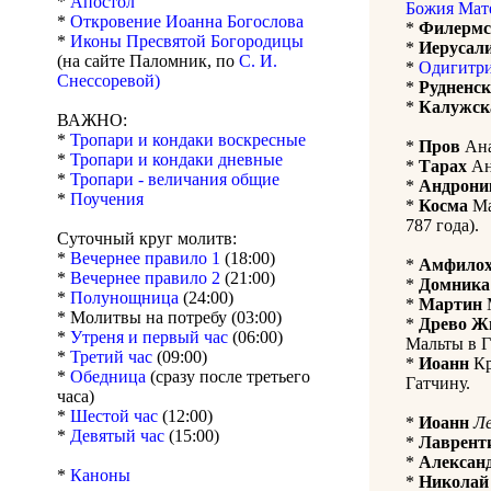
*
Апостол
Божия Мат
*
Откровение Иоанна Богослова
*
Филермс
*
Иконы Пресвятой Богородицы
*
Иерусал
(на сайте Паломник, по
С. И.
*
Одигитри
Снессоревой)
*
Рудненс
*
Калужск
ВАЖНО:
*
Тропари и кондаки воскресные
*
Пров
Ана
*
Тропари и кондаки дневные
*
Тарах
Ан
*
Тропари - величания общие
*
Андрони
*
Поучения
*
Косма
Ма
787 года).
Суточный круг молитв:
*
Вечернее правило 1
(18:00)
*
Амфило
*
Вечернее правило 2
(21:00)
*
Домника
*
Полунощница
(24:00)
*
Мартин
М
* Молитвы на потребу (03:00)
*
Древо Ж
*
Утреня и первый час
(06:00)
Мальты в Г
*
Третий час
(09:00)
*
Иоанн
Кр
*
Обедница
(сразу после третьего
Гатчину.
часа)
*
Шестой час
(12:00)
*
Иоанн
Л
*
Девятый час
(15:00)
*
Лаврент
*
Алексан
*
Каноны
*
Николай