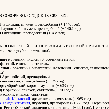
 В СОБОРЕ ВОЛОГОДСКИХ СВЯТЫХ:
Глушицкий, игумен, преподобный (+ 1440 год).
й
Глушицкий, игумен, преподобный (+ 1462 год).
й
Глушицкий, преподобный (+ XV век).
 К ВОЗМОЖНОЙ КАНОНИЗАЦИИ В РУССКОЙ ПРАВОСЛА
олимся сугубо, по желанию):
нные
мученики, числом 70, усеченные мечом.
фесский, епископ, святитель.
лиан
Лорхский (Понгаусский, Целейский), епископ, священном
ды).
й
Арсинойский, преподобный.
сневинский, преподобный (+ 545 год).
ртумбрийский, король, мученик (+ 633 год).
д
Йоркский, епископ, святитель (+ 709 год).
масский, епископ, святитель.
ликий, Кёльнский
, архиепископ, святитель (+ 965 год).
а Хайденхаймская
, игумения, преподобная (+ 779 год). Перенес
нг
Регенсбургский, архиепископ, святитель (+ 994 год). Перенес