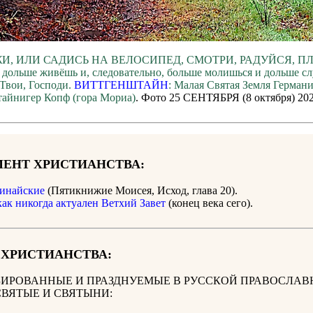
И, ИЛИ САДИСЬ НА ВЕЛОСИПЕД, СМОТРИ, РАДУЙСЯ, П
 дольше живёшь и, следовательно, больше молишься и дольше с
Твои, Господи.
ВИТТГЕНШТАЙН
: Малая Святая Земля Герман
айнигер Копф (гора Мориа)
. Фото 25 СЕНТЯБРЯ (8 октября) 20
ЕНТ ХРИСТИАНСТВА:
инайские
(Пятикнижие Моисея, Исход, глава 20).
как никогда актуален Ветхий Завет
(конец века сего).
 ХРИСТИАНСТВА:
ИРОВАННЫЕ И ПРАЗДНУЕМЫЕ В РУССКОЙ ПРАВОСЛАВ
СВЯТЫЕ И СВЯТЫНИ: