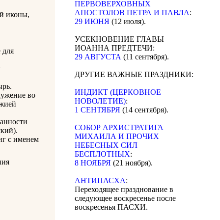
ПЕРВОВЕРХОВНЫХ
АПОСТОЛОВ ПЕТРА И ПАВЛА
:
й иконы,
29 ИЮНЯ
(12 июля).
УСЕКНОВЕНИЕ ГЛАВЫ
ИОАННА ПРЕДТЕЧИ:
 для
29 АВГУСТА
(11 сентября).
й
ДРУГИЕ ВАЖНЫЕ ПРАЗДНИКИ:
ырь.
ИНДИКТ (ЦЕРКОВНОЕ
лужение во
НОВОЛЕТИЕ)
:
ожией
1 СЕНТЯБРЯ
(14 сентября).
занности
CОБОР АРХИСТРАТИГА
кий).
МИХАИЛА И ПРОЧИХ
г с именем
НЕБЕСНЫХ СИЛ
БЕСПЛОТНЫХ
:
ния
8 НОЯБРЯ
(21 ноября).
АНТИПАСХА
:
Переходящее празднование в
следующее воскресенье после
воскресенья ПАСХИ.