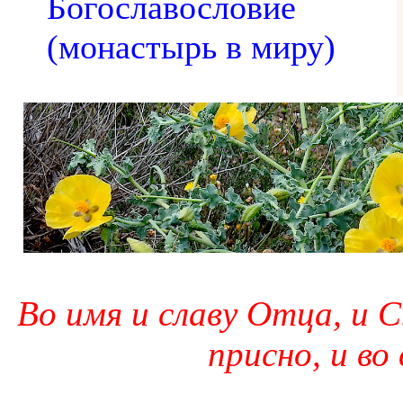
Богославословие
(монастырь в миру)
Во имя и славу Отца, и С
присно, и во